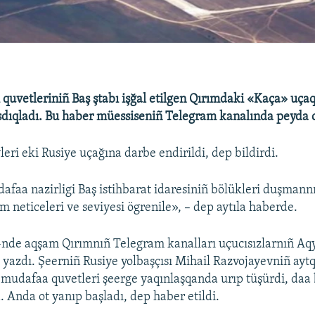
ı quvetleriniñ Baş ştabı işğal etilgen Qırımdaki «Kaça» uça
sdıqladı. Bu haber müessiseniñ Telegram kanalında peyda o
eri eki Rusiye uçağına darbe endirildi, dep bildirdi.
faa nazirligi Baş istihbarat idaresiniñ bölükleri duşmannı
m neticeleri ve seviyesi ögrenile», – dep aytıla haberde.
nde aqşam Qırımnıñ Telegram kanalları uçucısızlarnıñ Aqy
yazdı. Şeerniñ Rusiye yolbaşçısı Mihail Razvojayevniñ ayt
a mudafaa quvetleri şeerge yaqınlaşqanda urıp tüşürdi, daa 
. Anda ot yanıp başladı, dep haber etildi.