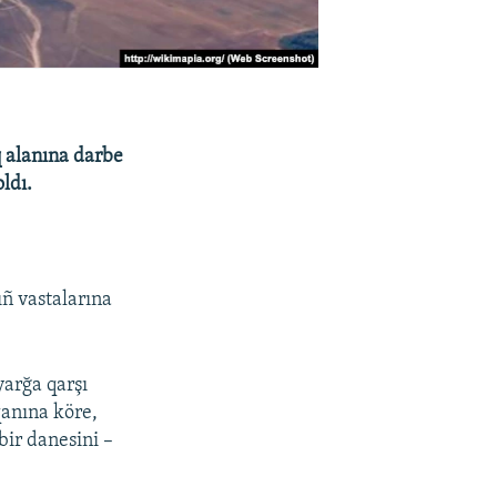
q alanına darbe
ldı.
ñ vastalarına
arğa qarşı
qanına köre,
bir danesini –