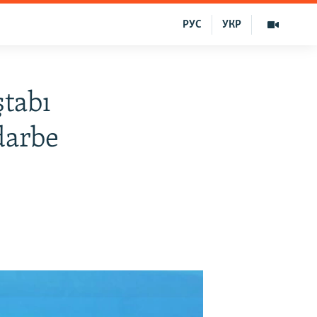
РУС
УКР
ştabı
darbe