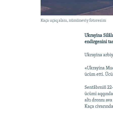
Kaça uçaq alanı, nümüneviy fotoresim
Ukrayina Silâl
endirgenini ta
Ukrayina arbiyl
«Ukrayina Muda
ücüm etti. Ücü
Sentâbrniñ 22-
ücümi aqqında 
altı dronnı av
Kaça civarında