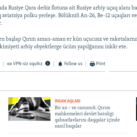
da Rusiye Qara deñiz flotuna ait Rusiye arbiy uçaq alanı b
ıq aviatsiya polku yerleşe. Bölükniñ An-26, Be-12 uçaqları v
r.
en başlap Qırım aman-aman er kün uçucısız ve raketalarn
akimiyeti arbiy obyektlerge ücüm yapılğanını inkâr ete.
VPN-siz oquñız
Follow us
Print
İNSAN AQLARI
Bir an – ve casussıñ. Qırım
mahkemeleri devlet hainligi
qabaatlavlarını daqqalar içinde
nasıl baqalar