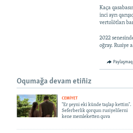
Kaça qasabasın
inci ayrı qarış
vertolötları ba
2022 senesind
oğray. Rusiye 
Paylaşmaq
Oqumağa devam etiñiz
CEMİYET
"Er şeyni eki künde taşlap kettim".
Seferberlik qorqusı rusiyelilerni
kene memleketten quva