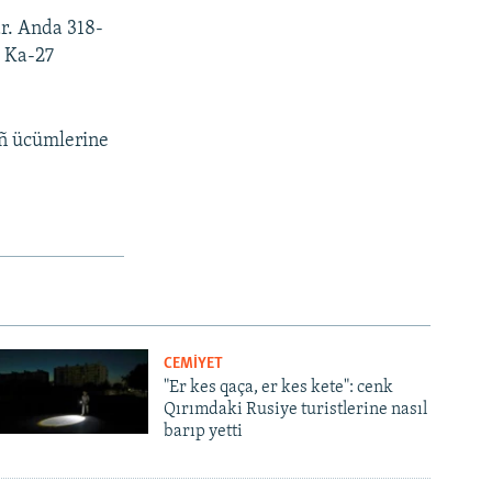
ar. Anda 318-
e Ka-27
ıñ ücümlerine
CEMİYET
"Er kes qaça, er kes kete": cenk
Qırımdaki Rusiye turistlerine nasıl
barıp yetti