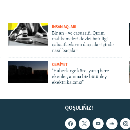
İNSAN AQLARI
Bir an – ve casussıñ. Qırım
mahkemeleri devlet hainligi
qabaatlavlarını daqqalar içinde
nasıl baqalar
CEMİYET
"Haberlerge köre, yarıq bere
ekenler, amma biz bütünley
ekektriksizmiz"
QOŞULIÑIZ!