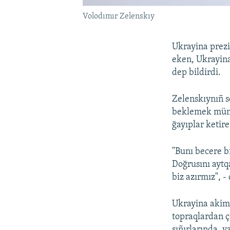
Volodımır Zelenskıy
Ukrayina prez
eken, Ukrayina
dep bildirdi.
Zelenskıynıñ s
beklemek mümk
ğayıplar ketire
"Bunı becere b
Doğrusını aytq
biz azırmız", -
Ukrayina akimi
topraqlardan ç
sıñırlarında, 