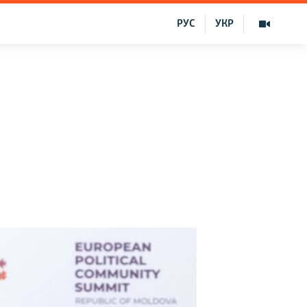
РУС
УКР