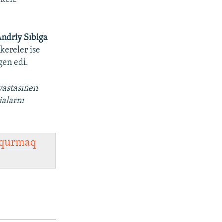
ndriy Sıbiga
kereler ise
gen edi.
vastasınen
ialarnı
qurmaq