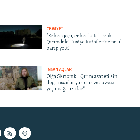
CEMİYET
"Er kes qaça, er kes kete": cenk
Qırımdaki Rusiye turistlerine nasıl
barıp yetti
İNSAN AQLARI
Olğa Skrıpnık: "Qırım azat etilsin
dep, insanlar yarıqsız ve suvsuz
yaşamağa azırlar"