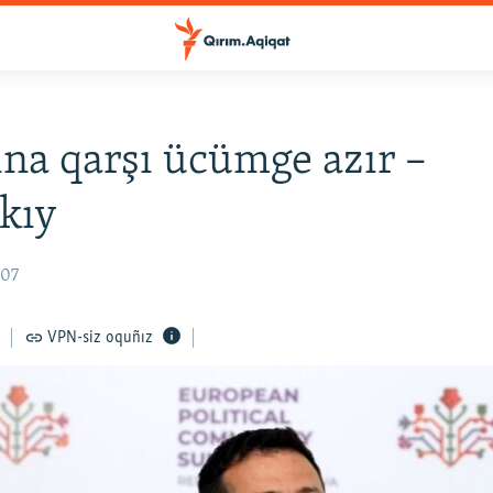
na qarşı ücümge azır –
kıy
:07
VPN-siz oquñız