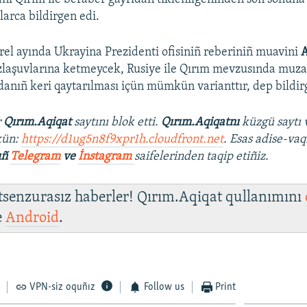
larca bildirgen edi.
rel ayında Ukrayina Prezidenti ofisiniñ reberiniñ muavini
A
zlaşuvlarına ketmeycek, Rusiye ile Qırım mevzusında muza
danıñ keri qaytarılması içün mümkün varianttır, dep bildir
r
Qırım.Aqiqat
saytını blok etti.
Qırım.Aqiqatnı
küzgü saytı 
kün:
https://d1ug5n8f9xpr1h.cloudfront.net
. Esas adise-vaq
ıñ
Telegram
ve
İnstagram
saifelerinden taqip etiñiz.
 tsenzurasız haberler! Qırım.Aqiqat qullanımını
e
Android
.
VPN-siz oquñız
Follow us
Print