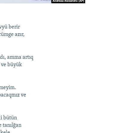
vyü berir
cümge azır,
adı, amma artıq
 ve büyük
lmeyim.
apacaqmız ve
ki bütün
e tanılğan
 kele