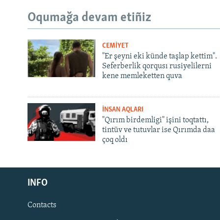
Oqumağa devam etiñiz
CEMİYET
"Er şeyni eki künde taşlap kettim".
Seferberlik qorqusı rusiyelilerni
kene memleketten quva
İNSAN AQLARI
"Qırım birdemligi" işini toqtattı,
tintüv ve tutuvlar ise Qırımda daa
çoq oldı
Русский
INFO
Українською
Contacts
QOŞULIÑIZ!