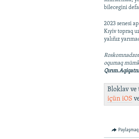
bilecegini defa
2023 senesi ap
Kıyiv topraq u
yalıñız yarıma
Roskomnadzo
oqumaq müm
Qırım.Aqiqatn
Bloklav ve
içün
iOS
v
Paylaşmaq