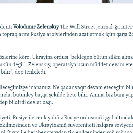
identi
Volodımır Zelenskıy
The Wall Street Journal-ğa inter
 topraqlarını Rusiye arbiylerinden azat etmek içün qarşı ü
özlerine köre, Ukrayina ordusı "beklegen bütün silânı alm
ün degil". Zelenskıy, operatsiya uzun müddet devam ete
 bilir", dep tenbiledi.
ilecegimizge inanamız. Ne qadar vaqıt devam etecegini bi
anda, bütünley başqa şekilde kete bilir. Amma biz bunı y
 dep bildirdi devlet başı.
yeti, Rusiye ile cenk yalıñız Rusiye ordusınıñ işğal altında
ekilmesinden ve Ukrayinanıñ suvereniteti halqara seviyed
yani Qırım ile beraber ğayrıdan tiklenilgeninden soñ soñuna