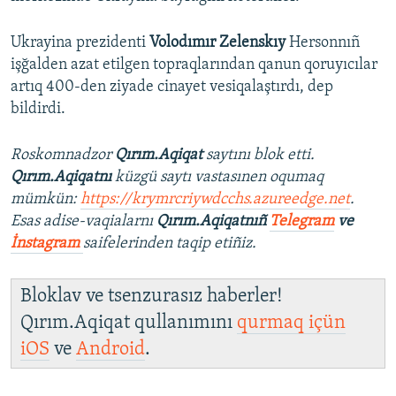
Ukrayina prezidenti
Volodımır Zelenskıy
Hersonnıñ
işğalden azat etilgen topraqlarından qanun qoruyıcılar
artıq 400-den ziyade cinayet vesiqalaştırdı, dep
bildirdi.
Roskomnadzor
Qırım.Aqiqat
saytını blok etti.
Qırım.Aqiqatnı
küzgü saytı vastasınen oqumaq
mümkün:
https://krymrcriywdcchs.azureedge.net
.
Esas adise-vaqialarnı
Qırım.Aqiqatnıñ
Telegram
ve
İnstagram
saifelerinden taqip etiñiz.
Bloklav ve tsenzurasız haberler!
Qırım.Aqiqat qullanımını
qurmaq içün
iOS
ve
Android
.