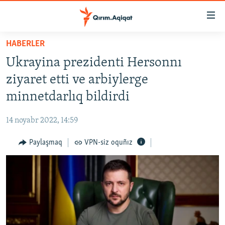
Link
açıqlığı
Esas
HABERLER
mündericege
HABERLER
Ukrayina prezidenti Hersonnı
qaytmaq
SİYASET
Baş
ziyaret etti ve arbiylerge
İQTİSADİYAT
navigatsiyağa
minnetdarlıq bildirdi
qaytmaq
CEMİYET
Qıdıruvğa
14 noyabr 2022, 14:59
MEDENİYET
qaytmaq
Paylaşmaq
VPN-siz oquñız
İNSAN AQLARI
VİDEO
SÜRET
BLOGLAR
FİKİR