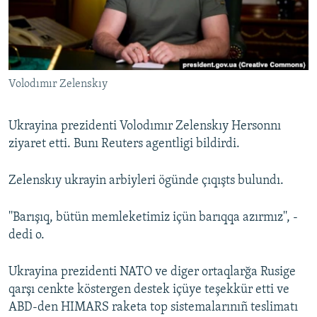
Русский
Українською
Volodımır Zelenskıy
QOŞULIÑIZ!
Ukrayina prezidenti Volodımır Zelenskıy Hersonnı
ziyaret etti. Bunı Reuters agentligi bildirdi.
RFE/RS bütün saytları
Zelenskıy ukrayin arbiyleri ögünde çıqışts bulundı.
''Barışıq, bütün memleketimiz içün barıqqa azırmız'', -
dedi o.
Ukrayina prezidenti NATO ve diger ortaqlarğa Rusige
qarşı cenkte köstergen destek içüye teşekkür etti ve
ABD-den HIMARS raketa top sistemalarınıñ teslimatı