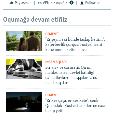
Paylaşmaq
VPN-siz oquñız
Follow us
Oqumağa devam etiñiz
CEMİYET
"Er şeyni eki künde taşlap kettim".
Seferberlik qorqusı rusiyelilerni
kene memleketten quva
İNSAN AQLARI
Bir an – ve casussıñ. Qırım
mahkemeleri devlet hainligi
qabaatlavlarını daqqalar içinde
nasıl baqalar
CEMİYET
"Er kes qaça, er kes kete": cenk
Qırımdaki Rusiye turistlerine nasıl
barıp yetti