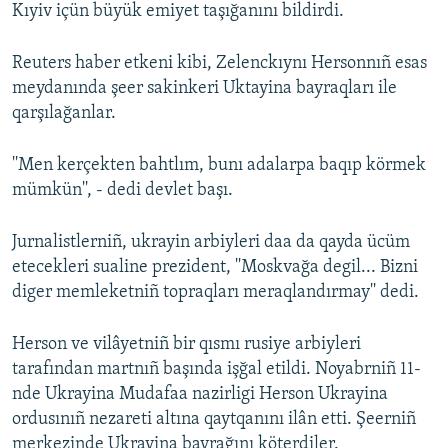
Kıyiv içün büyük emiyet taşığanını bildirdi.
Reuters haber etkeni kibi, Zelenckıynı Hersonnıñ esas
meydanında şeer sakinkeri Uktayina bayraqları ile
qarşılağanlar.
''Men kerçekten bahtlım, bunı adalarpa baqıp körmek
mümkün'', - dedi devlet başı.
Jurnalistlerniñ, ukrayin arbiyleri daa da qayda ücüm
etecekleri sualine prezident, ''Moskvağa degil... Bizni
diger memleketniñ topraqları meraqlandırmay'' dedi.
Herson ve vilâyetniñ bir qısmı rusiye arbiyleri
tarafından martnıñ başında işğal etildi. Noyabrniñ 11-
nde Ukrayina Mudafaa nazirligi Herson Ukrayina
ordusınıñ nezareti altına qaytqanını ilân etti. Şeerniñ
merkezinde Ukrayina bayrağını köterdiler.