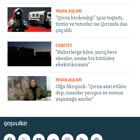
İNSAN AQLARI
"Qırım birdemligi" işini toqtattı,
tintüv ve tutuvlar ise Qırımda daa
çoq oldı
CEMİYET
"Haberlerge köre, yarıq bere
ekenler, amma biz bütünley
ekektriksizmiz"
İNSAN AQLARI
Olğa Skrıpnık: "Qırım azat etilsin
dep, insanlar yarıqsız ve suvsuz
yaşamağa azırlar"
QOŞULIÑIZ!