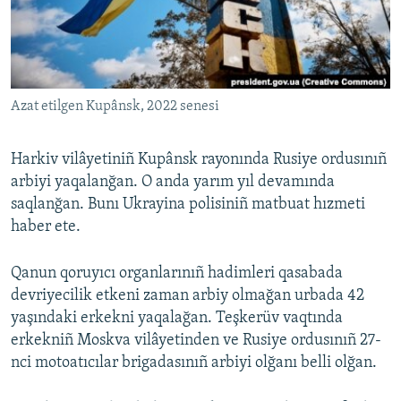
Русский
Українською
Azat etilgen Kupânsk, 2022 senesi
QOŞULIÑIZ!
Harkiv vilâyetiniñ Kupânsk rayonında Rusiye ordusınıñ
arbiyi yaqalanğan. O anda yarım yıl devamında
RFE/RS bütün saytları
saqlanğan. Bunı Ukrayina polisiniñ matbuat hızmeti
haber ete.
Qanun qoruyıcı organlarınıñ hadimleri qasabada
devriyecilik etkeni zaman arbiy olmağan urbada 42
yaşındaki erkekni yaqalağan. Teşkerüv vaqtında
erkekniñ Moskva vilâyetinden ve Rusiye ordusınıñ 27-
nci motoatıcılar brigadasınıñ arbiyi olğanı belli olğan.