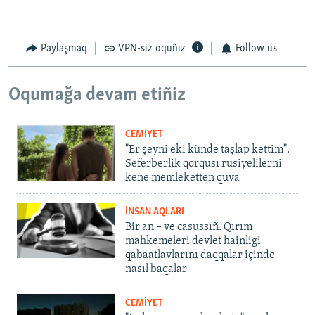
Paylaşmaq
VPN-siz oquñız
Follow us
Oqumağa devam etiñiz
CEMİYET
"Er şeyni eki künde taşlap kettim".
Seferberlik qorqusı rusiyelilerni
kene memleketten quva
İNSAN AQLARI
Bir an – ve casussıñ. Qırım
mahkemeleri devlet hainligi
qabaatlavlarını daqqalar içinde
nasıl baqalar
CEMİYET