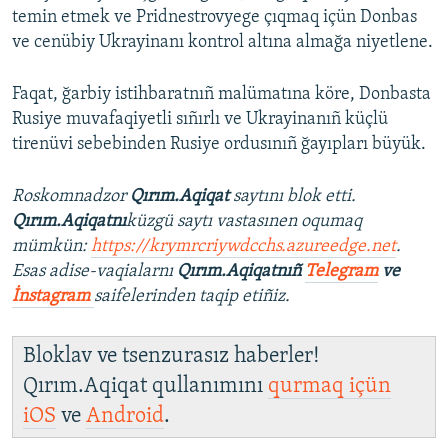
temin etmek ve Pridnestrovyege çıqmaq içün Donbas
ve cenübiy Ukrayinanı kontrol altına almağa niyetlene.
Faqat, ğarbiy istihbaratnıñ malümatına köre, Donbasta
Rusiye muvafaqiyetli sıñırlı ve Ukrayinanıñ küçlü
tirenüvi sebebinden Rusiye ordusınıñ ğayıpları büyük.
Roskomnadzor
Qırım.Aqiqat
saytını blok etti.
Qırım.Aqiqatnı
küzgü saytı vastasınen oqumaq
mümkün:
https://krymrcriywdcchs.azureedge.net
.
Esas adise-vaqialarnı
Qırım.Aqiqatnıñ
Telegram
ve
İnstagram
saifelerinden taqip etiñiz.
Bloklav ve tsenzurasız haberler!
Qırım.Aqiqat qullanımını
qurmaq içün
iOS
ve
Android
.