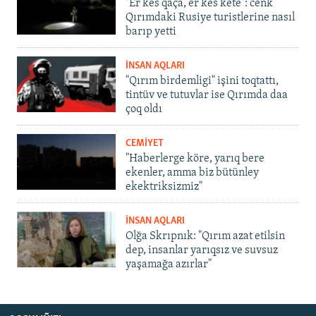
"Er kes qaça, er kes kete": cenk
Qırımdaki Rusiye turistlerine nasıl
barıp yetti
İNSAN AQLARI
"Qırım birdemligi" işini toqtattı,
tintüv ve tutuvlar ise Qırımda daa
çoq oldı
CEMİYET
"Haberlerge köre, yarıq bere
ekenler, amma biz bütünley
ekektriksizmiz"
İNSAN AQLARI
Olğa Skrıpnık: "Qırım azat etilsin
dep, insanlar yarıqsız ve suvsuz
yaşamağa azırlar"