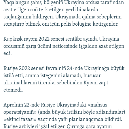
Yaqalanğan şahıs, bölgeniñ Ukrayina ordusı tarafından
azat etilgen soñ terk etilgen yerli binalarda
saqlanğanını bildirgen. Ukrayinada qalma sebeplerini
soraştırıp bilmek onı içün polis bölügine ketirgenler.
Kupânsk rayonı 2022 senesi sentâbr ayında Ukrayina
ordusınıñ qarşı ücümi neticesinde işğalden azat etilgen
edi.
Rusiye 2022 senesi fevralniñ 24-nde Ukrayinağa büyük
istilâ etti, amma istegenini alamadı, hususan
ukrainalılarnıñ tirenüvi sebebinden Kyivni zapt
etemedi.
Aprelniñ 22-nde Rusiye Ukrayinadaki «mahsus
operatsiyanıñ» (anda büyük istilânı böyle adlandıralar)
«ekinci fazası» vaqtında yañı planlar aqqında bildirdi.
Rusiye arbiyleri işğal etilgen Qırımğa qara ayatını