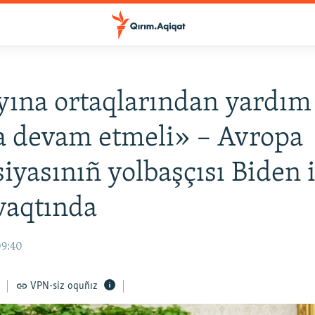
ına ortaqlarından yardım
 devam etmeli» – Avropa
iyasınıñ yolbaşçısı Biden i
vaqtında
09:40
VPN-siz oquñız