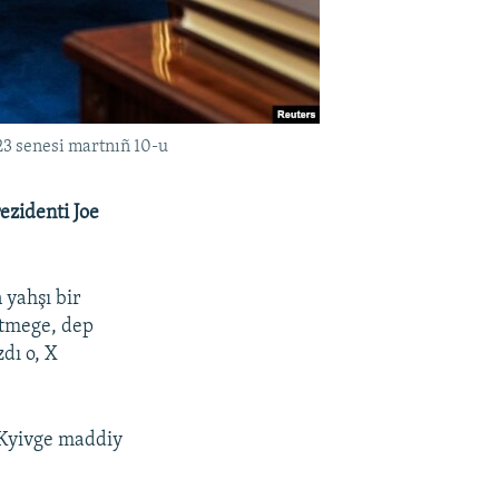
23 senesi martnıñ 10-u
ezidenti Joe
 yahşı bir
etmege, dep
dı o, X
 Kyivge maddiy