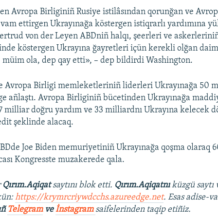
en Avropa Birliginiñ Rusiye istilâsından qorunğan ve Avrop
devam ettirgen Ukrayınağa köstergen istiqrarlı yardımına y
Gertrud von der Leyen ABDniñ halqı, şeerleri ve askerleriniñ
nde köstergen Ukrayına ğayretleri içün kerekli olğan dai
e müim ola, dep qay etti», – dep bildirdi Washington.
e Avropa Birligi memleketleriniñ liderleri Ukrayınağa 50 m
e añlaştı. Avropa Birliginiñ bücetinden Ukrayınağa maddi
7 milliar doğru yardım ve 33 milliardnı Ukrayına kelecek dö
it şeklinde alacaq.
ABDde Joe Biden memuriyetiniñ Ukrayınağa qoşma olaraq 6
icası Kongresste muzakerede qala.
r
Qırım.Aqiqat
saytını blok etti.
Qırım.Aqiqatnı
küzgü saytı 
kün:
https://krymrcriywdcchs.azureedge.net
. Esas adise-va
ıñ
Telegram
ve
İnstagram
saifelerinden taqip etiñiz.