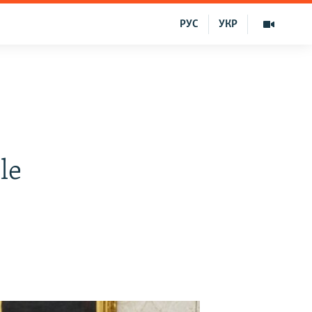
РУС
УКР
le