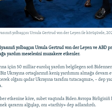
asınıñ yolbaşçısı Ursula Gertrud von der Leyen ile körüşüvde, 20
yasınıñ yolbaşçısı Ursula Gertrud von der Leyen ve ABD pr
ağa yardım meselesini muzakere etkenler.
na içün 50 milliar eurolıq yardım belgilegen soñ Bidennen
. Biz Ukrayına ortaqlarınıñ keniş yardımını almağa devam 
 kerek olğanı qadar Ukrayına tarafını tutacaqmız», – dep yaz
a.
ber etkenine köre, subet vaqtında Biden Avropa Birliginiñ
ek qararını alğışlap, onı «tarihiy» dep adlandırdı.