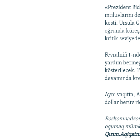
«Prezident Bid
ıntıluvlarını 
kesti. Ursula 
oğrunda küreşi
kritik seviyed
Fevralniñ 1-nd
yardım bermeg
kösterilecek. 1
devamında kred
Aynı vaqıtta, 
dollar berüv r
Roskomnadzo
oqumaq müm
Qırım.Aqiqatn