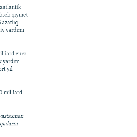
aatlantik
üksek qıymet
 azatlıq
miy yardımı
illiard euro
y yardım
rt yıl
0 milliard
vastasınen
qialarnı