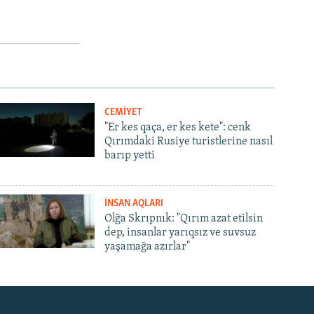
CEMİYET
"Er kes qaça, er kes kete": cenk
Qırımdaki Rusiye turistlerine nasıl
barıp yetti
İNSAN AQLARI
Olğa Skrıpnık: "Qırım azat etilsin
dep, insanlar yarıqsız ve suvsuz
yaşamağa azırlar"