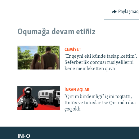
Paylaşmaq
Oqumağa devam etiñiz
CEMİYET
"Er şeyni eki künde taşlap kettim".
Seferberlik qorqusı rusiyelilerni
kene memleketten quva
İNSAN AQLARI
"Qırım birdemligi" işini toqtattı,
tintüv ve tutuvlar ise Qırımda daa
çoq oldı
Русский
INFO
Українською