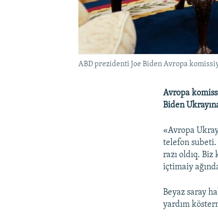
ABD prezidenti Joe Biden Avropa komissiy
Avropa komissi
Biden Ukrayın
«Avropa Ukrayı
telefon subeti
razı oldıq. Biz
içtimaiy ağınd
Beyaz saray ha
yardım kösterm