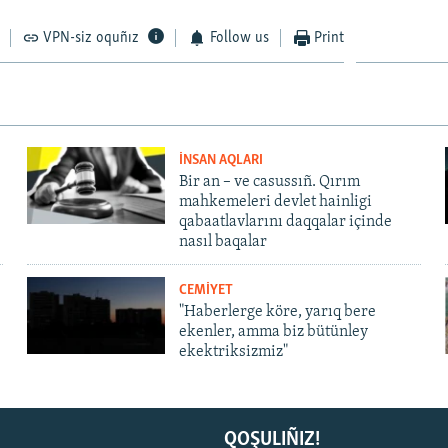
VPN-siz oquñız
Follow us
Print
İNSAN AQLARI
Bir an – ve casussıñ. Qırım
mahkemeleri devlet hainligi
qabaatlavlarını daqqalar içinde
nasıl baqalar
CEMİYET
"Haberlerge köre, yarıq bere
ekenler, amma biz bütünley
ekektriksizmiz"
QOŞULIÑIZ!