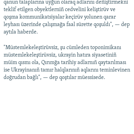
qanun talaplarına uyğun olaraq adlarını deñiştirmekni
teklif etilgen obyektlerniñ cedvelini keliştirüv ve
qoşma kommunikatsiyalar keçirüv yolunen qarar
leyhası üzerinde çalışmağa faal sürette qoşuldı", — dep
aytıla haberde.
"Müstemlekeleştirüvsiz, şu cümleden toponimikanı
müstemlekeleştirüvsiz, ukrayin hatıra siyasetiniñ
müim qısmı ola, Qırımğa tarihiy adlarnıñ qaytarılması
ise Ukrayinanıñ tamır halqlarınıñ aqlarını teminlevinen
doğrudan bağlı", — dep qoştılar müessisede.