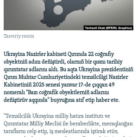
Русский
Українською
Tasviriy resim
QOŞULIÑIZ!
Ukrayina Nazirler kabineti Qırımda 22 coğrafiy
obyektniñ adını deñiştirdi, olarnıñ bir qısmı tarihiy
RFE/RS bütün saytları
qırımtatar adlarını aldı. Bu aqta Ukrayina prezidentiniñ
Qırım Muhtar Cumhuriyetindeki temsilciligi Nazirler
Kabinetiniñ 2025 senesi yanvar 17-de çıqqan 49
nomeralı "Bazı coğrafik obyektlerniñ adlarını
deñiştirüv aqqında" buyruğına atıf etip haber ete.
"Temsilcilik Ukrayina milliy hatıra institutı ve
Qırımtatar Milliy Meclisi ile beraberlikte, meraqlanğan
taraflarnı celp etip, iş mesleatlarında iştirak etüv,