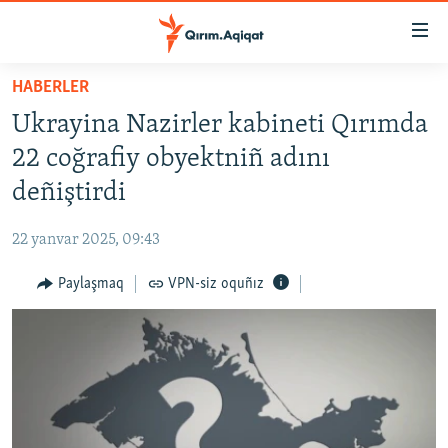
Link
açıqlığı
Esas
HABERLER
mündericege
HABERLER
Ukrayina Nazirler kabineti Qırımda
qaytmaq
SİYASET
Baş
22 coğrafiy obyektniñ adını
İQTİSADİYAT
navigatsiyağa
deñiştirdi
qaytmaq
CEMİYET
Qıdıruvğa
22 yanvar 2025, 09:43
MEDENİYET
qaytmaq
Paylaşmaq
VPN-siz oquñız
İNSAN AQLARI
VİDEO
SÜRET
BLOGLAR
FİKİR