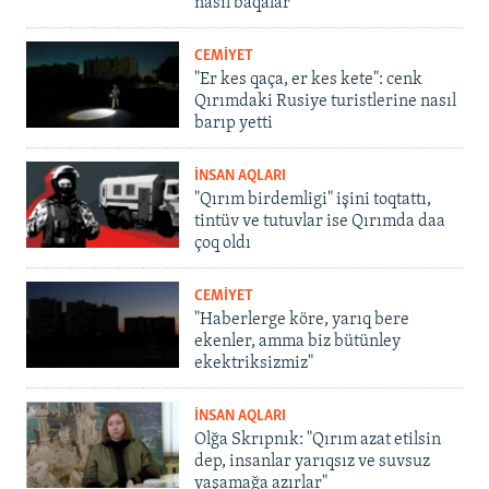
nasıl baqalar
CEMİYET
"Er kes qaça, er kes kete": cenk
Qırımdaki Rusiye turistlerine nasıl
barıp yetti
İNSAN AQLARI
"Qırım birdemligi" işini toqtattı,
tintüv ve tutuvlar ise Qırımda daa
çoq oldı
CEMİYET
"Haberlerge köre, yarıq bere
ekenler, amma biz bütünley
ekektriksizmiz"
İNSAN AQLARI
Olğa Skrıpnık: "Qırım azat etilsin
dep, insanlar yarıqsız ve suvsuz
yaşamağa azırlar"