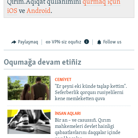
Qırım.Aqiqat qullanımını
qurmaq içün
iOS
ve
Android
.
Paylaşmaq
VPN-siz oquñız
Follow us
Oqumağa devam etiñiz
CEMİYET
"Er şeyni eki künde taşlap kettim".
Seferberlik qorqusı rusiyelilerni
kene memleketten quva
İNSAN AQLARI
Bir an – ve casussıñ. Qırım
mahkemeleri devlet hainligi
qabaatlavlarını daqqalar içinde