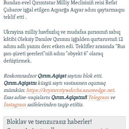
Bundan evel Qırımtatar Milliy Meclisiniñ reisi Refat
Çubarov işğal etilgen Aqyarğa Aqyar adını qaytarmaqnı
teklif etti .
Ukrayina milliy havfsızlıq ve mudafaa şurasınıñ sabıq
kâtibi Oleksiy Danılov Qırımnı işğalden qurtaruvnıñ 12
adımı adlı yazını derc etken edi. Teklifler arasında "Rus
şan-şüreti şeerleri"niñ adını "obyekt 6" olaraq
deñiştirmek.
Roskomnadzor
Qırım.Aqiqat
saytını blok etti.
Qırım.Aqiqatnı
küzgü saytı vastasınen oqumaq
mümkün:
https://krymrcriywdcchs.azureedge.net
.
Esas adise-vaqialarnı
Qırım.Aqiqatnıñ
Telegram
ve
İnstagram
saifelerinden taqip etiñiz.
Bloklav ve tsenzurasız haberler!