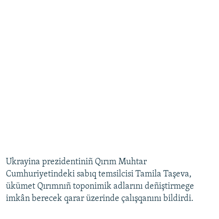
Ukrayina prezidentiniñ Qırım Muhtar
Cumhuriyetindeki sabıq temsilcisi Tamila Taşeva,
ükümet Qırımnıñ toponimik adlarını deñiştirmege
imkân berecek qarar üzerinde çalışqanını bildirdi.