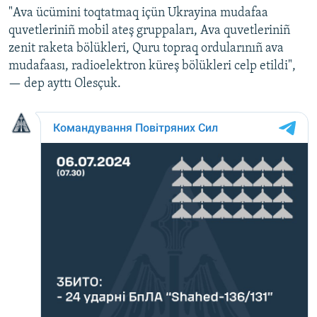
"Ava ücümini toqtatmaq içün Ukrayina mudafaa
quvetleriniñ mobil ateş gruppaları, Ava quvetleriniñ
zenit raketa bölükleri, Quru topraq ordularınıñ ava
mudafaası, radioelektron küreş bölükleri celp etildi",
— dep ayttı Olesçuk.