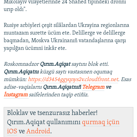
Mıkolayiv vilâyetlerinde 24 Shahed tipindeki dronnı
urıp oldı".
Rusiye arbiyleri çeşit silâlardan Ukrayina regionlarına
muntazam surette ücüm ete. Delillerge ve delillerge
baqmadan, Moskva Ukrainanıñ vatandaşlarına qarşı
yapılğan ücümni inkâr ete.
Roskomnadzor
Qırım.Aqiqat
saytını blok etti.
Qırım.Aqiqatnı
küzgü saytı vastasınen oqumaq
mümkün:
https://d3454ggyqnys2v.cloudfront.net
. Esas
adise-vaqialarnı
Qırım.Aqiqatnıñ
Telegram
ve
İnstagram
saifelerinden taqip etiñiz.
Bloklav ve tsenzurasız haberler!
Qırım.Aqiqat qullanımını
qurmaq içün
iOS
ve
Android
.