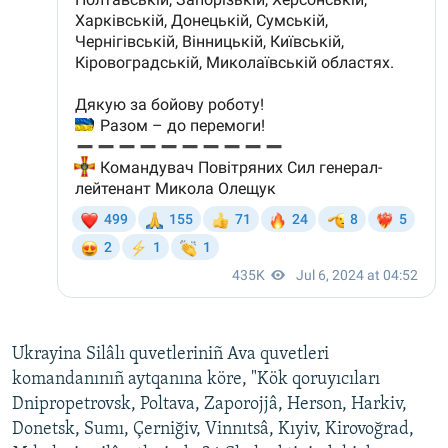
Ukrayina Silâlı quvetleriniñ Ava quvetleri
komandanınıñ aytqanına köre, "Kök qoruyıcıları
Dnipropetrovsk, Poltava, Zaporojjâ, Herson, Harkiv,
Donetsk, Sumı, Çerniğiv, Vinnıtsâ, Kıyiv, Kirovoğrad,