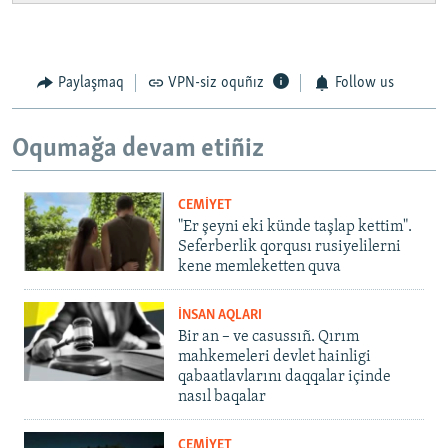
Paylaşmaq
VPN-siz oquñız
Follow us
Oqumağa devam etiñiz
CEMİYET
"Er şeyni eki künde taşlap kettim".
Seferberlik qorqusı rusiyelilerni
kene memleketten quva
İNSAN AQLARI
Bir an – ve casussıñ. Qırım
mahkemeleri devlet hainligi
qabaatlavlarını daqqalar içinde
nasıl baqalar
CEMİYET