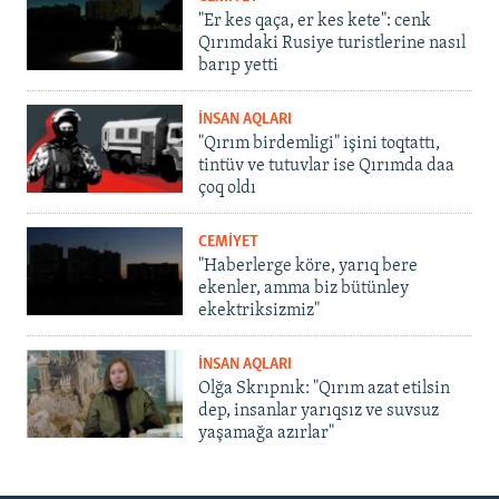
"Er kes qaça, er kes kete": cenk
Qırımdaki Rusiye turistlerine nasıl
barıp yetti
İNSAN AQLARI
"Qırım birdemligi" işini toqtattı,
tintüv ve tutuvlar ise Qırımda daa
çoq oldı
CEMİYET
"Haberlerge köre, yarıq bere
ekenler, amma biz bütünley
ekektriksizmiz"
İNSAN AQLARI
Olğa Skrıpnık: "Qırım azat etilsin
dep, insanlar yarıqsız ve suvsuz
yaşamağa azırlar"