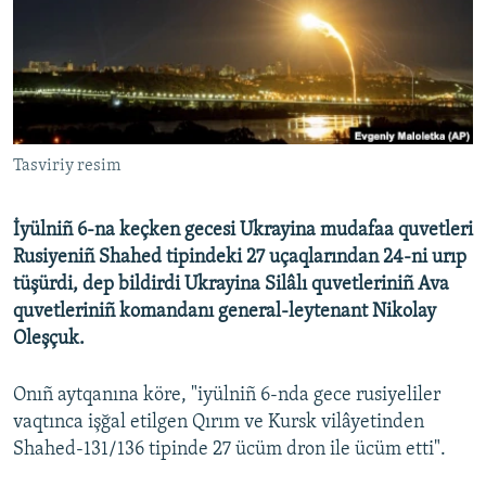
Русский
Українською
QOŞULIÑIZ!
Tasviriy resim
İyülniñ 6-na keçken gecesi Ukrayina mudafaa quvetleri
RFE/RS bütün saytları
Rusiyeniñ Shahed tipindeki 27 uçaqlarından 24-ni urıp
tüşürdi, dep bildirdi Ukrayina Silâlı quvetleriniñ Ava
quvetleriniñ komandanı general-leytenant Nikolay
Oleşçuk.
Onıñ aytqanına köre, "iyülniñ 6-nda gece rusiyeliler
vaqtınca işğal etilgen Qırım ve Kursk vilâyetinden
Shahed-131/136 tipinde 27 ücüm dron ile ücüm etti".