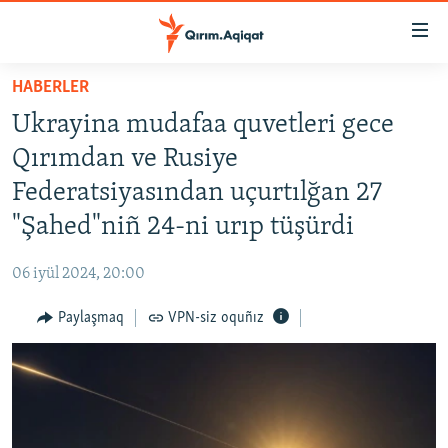
Link
açıqlığı
Esas
HABERLER
mündericege
HABERLER
Ukrayina mudafaa quvetleri gece
qaytmaq
SİYASET
Baş
Qırımdan ve Rusiye
İQTİSADİYAT
navigatsiyağa
Federatsiyasından uçurtılğan 27
qaytmaq
CEMİYET
"Şahed"niñ 24-ni urıp tüşürdi
Qıdıruvğa
MEDENİYET
qaytmaq
06 iyül 2024, 20:00
İNSAN AQLARI
Paylaşmaq
VPN-siz oquñız
VİDEO
SÜRET
BLOGLAR
FİKİR