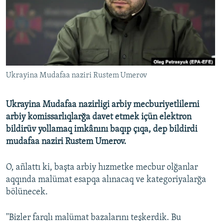
Русский
Українською
QOŞULIÑIZ!
Ukrayina Mudafaa naziri Rustem Umerov
Ukrayina Mudafaa nazirligi arbiy mecburiyetlilerni
RFE/RS bütün saytları
arbiy komissarlıqlarğa davet etmek içün elektron
bildirüv yollamaq imkânını baqıp çıqa, dep bildirdi
mudafaa naziri Rustem Umerov.
O, añlattı ki, başta arbiy hızmetke mecbur olğanlar
aqqında malümat esapqa alınacaq ve kategoriyalarğa
bölünecek.
''Bizler farqlı malümat bazalarını teşkerdik. Bu