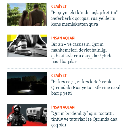
CEMİYET
"Er şeyni eki künde taşlap kettim".
Seferberlik qorqusı rusiyelilerni
kene memleketten quva
İNSAN AQLARI
Bir an – ve casussıñ. Qırım
mahkemeleri devlet hainligi
qabaatlavlarını daqqalar içinde
nasıl baqalar
CEMİYET
"Er kes qaça, er kes kete": cenk
Qırımdaki Rusiye turistlerine nasıl
barıp yetti
İNSAN AQLARI
"Qırım birdemligi" işini toqtattı,
tintüv ve tutuvlar ise Qırımda daa
çoq oldı