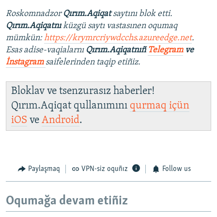
Roskomnadzor
Qırım.Aqiqat
saytını blok etti.
Qırım.Aqiqatnı
küzgü saytı vastasınen oqumaq
mümkün:
https://krymrcriywdcchs.azureedge.net
.
Esas adise-vaqialarnı
Qırım.Aqiqatnıñ
Telegram
ve
İnstagram
saifelerinden taqip etiñiz.
Bloklav ve tsenzurasız haberler!
Qırım.Aqiqat qullanımını
qurmaq içün
iOS
ve
Android
.
Paylaşmaq
VPN-siz oquñız
Follow us
Oqumağa devam etiñiz