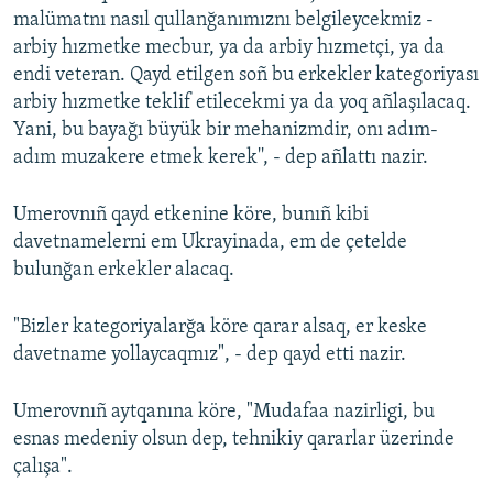
malümatnı nasıl qullanğanımıznı belgileycekmiz -
arbiy hızmetke mecbur, ya da arbiy hızmetçi, ya da
endi veteran. Qayd etilgen soñ bu erkekler kategoriyası
arbiy hızmetke teklif etilecekmi ya da yoq añlaşılacaq.
Yani, bu bayağı büyük bir mehanizmdir, onı adım-
adım muzakere etmek kerek'', - dep añlattı nazir.
Umerovnıñ qayd etkenine köre, bunıñ kibi
davetnamelerni em Ukrayinada, em de çetelde
bulunğan erkekler alacaq.
"Bizler kategoriyalarğa köre qarar alsaq, er keske
davetname yollaycaqmız", - dep qayd etti nazir.
Umerovnıñ aytqanına köre, "Mudafaa nazirligi, bu
esnas medeniy olsun dep, tehnikiy qararlar üzerinde
çalışa".