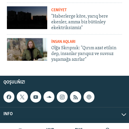
CEMİYET
"Haberlerge köre, yarıq bere
ekenler, amma biz bütünley
ekektriksizmiz"
İNSAN AQLARI
Olğa Skrıpnık: "Qırım azat etilsin
dep, insanlar yarıqsız ve suvsuz
yaşamağa azırlar"
QOŞULIÑIZ!
INFO