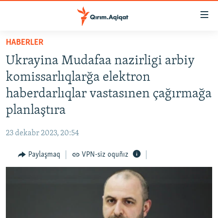
Link
açıqlığı
Esas
HABERLER
mündericege
HABERLER
Ukrayina Mudafaa nazirligi arbiy
qaytmaq
SİYASET
Baş
komissarlıqlarğa elektron
İQTİSADİYAT
navigatsiyağa
haberdarlıqlar vastasınen çağırmağa
qaytmaq
CEMİYET
planlaştıra
Qıdıruvğa
MEDENİYET
qaytmaq
23 dekabr 2023, 20:54
İNSAN AQLARI
Paylaşmaq
VPN-siz oquñız
VİDEO
SÜRET
BLOGLAR
FİKİR