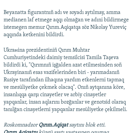
Beyanatta figurantnıñ adı ve soyadı aytılmay, amma
medianen laf etmege aqqı olmağan ve adıni bildirmege
istemegen memur Qırım.Aqiqatqa söz Nikolay Yureviç
aqqında ketkenini bildirdi.
Ukraнina prezidentiniñ Qırım Muhtar
Cumhuriyetindeki daimiy temsilcisi Tamila Taşeva
bildirdi ki, "Qırımnıñ işğalden azat etilmesinden soñ
Ukrayinanıñ esas vazifelerinden biri - yarımadanıñ
Rusiye tarafından ilhaqına yardım etkenlerni tapmaq
ve mesüliyetke çekmek olacaq". Onıñ aytqanına köre,
insanlıqqa qarşı cinayetler ve arbiy cinayetler
yapqanlar, insan aqlarını bozğanlar ve genotsid olaraq
tanılğan cinayetlerni yapqanlar mesüliyetke çekilmeli.
Roskomnadzor
Qırım.Aqiqat
saytını blok etti.
Qırım.Aqiqatnı
küzgü saytı vastasınen oqumaq