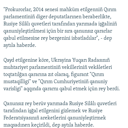
"Prokurorlar, 2014 senesi mahküm etilgenniñ Qırım
Русский
parlamentiniñ diger deputatlarınen beraberlikte,
Українською
Rusiye Silâlı quvetleri tarafından yarımada işğaliniñ
qanuniyleştirilmesi içün bir sıra qanunsız qararlar
QOŞULIÑIZ!
qabul etilmesine rey bergenini isbatladılar", - dep
aytıla haberde.
Qayd etilgenine köre, Ukrayina Yuqarı Radasınıñ
RFE/RS bütün saytları
muhtariyet parlamentiniñ vekilleriniñ vekâletleri
toqtatılğan qararına zıt olaraq, figurant "Qırım
mustaqilligi" ve "Qırım Cumhuriyetiniñ qanuniy
varisligi" aqqında qararnı qabul etmek içün rey berdi.
Qanunsız rey berüv yarımada Rusiye Silâlı quvetleri
tarafından işğal etilgenini gizlemek ve Rusiye
Federatsiyasınıñ areketlerini qanuniyleştirmek
maqsadınen keçirildi, dep aytıla haberde.