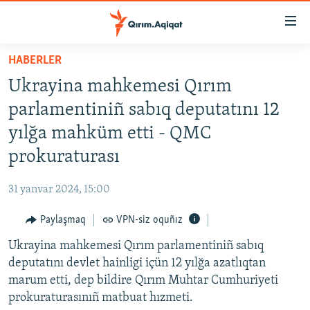
Link
açıqlığı
Esas
HABERLER
mündericege
HABERLER
Ukrayina mahkemesi Qırım
qaytmaq
SİYASET
Baş
parlamentiniñ sabıq deputatını 12
İQTİSADİYAT
navigatsiyağa
yılğa mahküm etti - QMC
qaytmaq
CEMİYET
prokuraturası
Qıdıruvğa
MEDENİYET
qaytmaq
31 yanvar 2024, 15:00
İNSAN AQLARI
Paylaşmaq
VPN-siz oquñız
VİDEO
Ukrayina mahkemesi Qırım parlamentiniñ sabıq
SÜRET
deputatını devlet hainligi içün 12 yılğa azatlıqtan
BLOGLAR
marum etti, dep bildire Qırım Muhtar Cumhuriyeti
prokuraturasınıñ matbuat hızmeti.
FİKİR