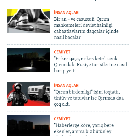
İNSAN AQLARI
Bir an – ve casussıñ. Qırım
mahkemeleri devlet hainligi
qabaatlavlarını daqqalar içinde
nasıl baqalar
CEMİYET
"Er kes qaça, er kes kete": cenk
Qırımdaki Rusiye turistlerine nasıl
barıp yetti
İNSAN AQLARI
"Qırım birdemligi" işini toqtattı,
tintüv ve tutuvlar ise Qırımda daa
çoq oldı
CEMİYET
"Haberlerge köre, yarıq bere
ekenler, amma biz bütünley