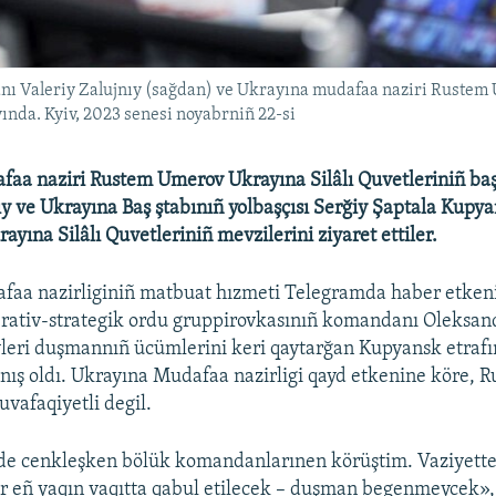
anı Valeriy Zalujnıy (sağdan) ve Ukrayına mudafaa naziri Rust
ında. Kyiv, 2023 senesi noyabrniñ 22-si
faa naziri Rustem Umerov Ukrayına Silâlı Quvetleriniñ b
ıy ve Ukrayına Baş ştabınıñ yolbaşçısı Serğiy Şaptala Kupy
ayına Silâlı Quvetleriniñ mevzilerini ziyaret ettiler.
faa nazirliginiñ matbuat hızmeti Telegramda haber etken
rativ-strategik ordu gruppirovkasınıñ komandanı Oleksand
leri duşmannıñ ücümlerini keri qaytarğan Kupyansk etraf
nış oldı. Ukrayına Mudafaa nazirligi qayd etkenine köre, Ru
uvafaqiyetli degil.
rde cenkleşken bölük komandanlarınen körüştim. Vaziyett
lar eñ yaqın vaqıtta qabul etilecek – duşman begenmeycek»,