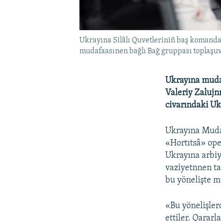
Ukrayına Silâlı Quvetleriniñ baş komand
mudafaasınen bağlı Bağ gruppası toplaşuv
Ukrayına muda
Valeriy Zalujn
civarındaki Ukr
Ukrayına Muda
«Hortıtsâ» ope
Ukrayına arbiy
vaziyetnnen ta
bu yönelişte m
«Bu yönelişle
ettiler. Qarar