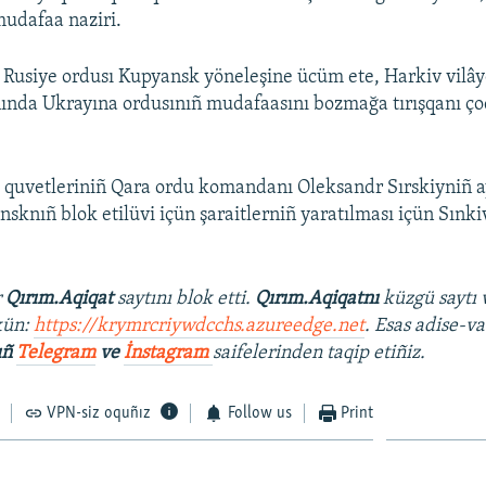
mudafaa naziri.
ı Rusiye ordusı Kupyansk yöneleşine ücüm ete, Harkiv vilâ
ında Ukrayına ordusınıñ mudafaasını bozmağa tırışqanı çoq
ı quvetleriniñ Qara ordu komandanı Oleksandr Sırskiyniñ a
knıñ blok etilüvi içün şaraitlerniñ yaratılması içün Sınki
r
Qırım.Aqiqat
saytını blok etti.
Qırım.Aqiqatnı
küzgü saytı 
kün:
https://krymrcriywdcchs.azureedge.net
. Esas adise-va
ıñ
Telegram
ve
İnstagram
saifelerinden taqip etiñiz.
VPN-siz oquñız
Follow us
Print