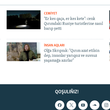
CEMİYET
"Er kes qaça, er kes kete": cenk
Qırımdaki Rusiye turistlerine nasıl
barıp yetti
İNSAN AQLARI
Olğa Skrıpnık: "Qırım azat etilsin
dep, insanlar yarıqsız ve suvsuz
yaşamağa azırlar"
QOŞULIÑIZ!