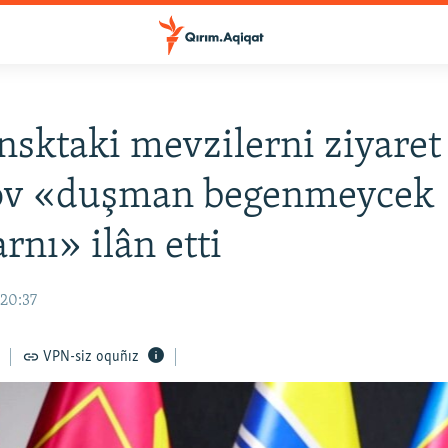
sktaki mevzilerni ziyaret
v «duşman begenmeycek
rnı» ilân etti
 20:37
VPN-siz oquñız