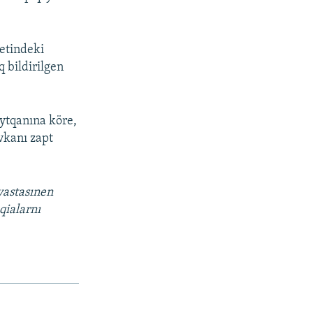
yetindeki
 bildirilgen
ytqanına köre,
vkanı zapt
vastasınen
qialarnı