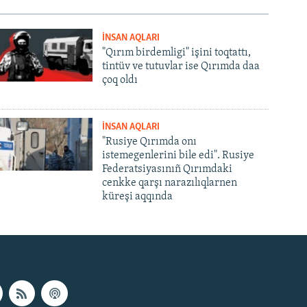
İNSAN AQLARI
"Qırım birdemligi" işini toqtattı,
tintüv ve tutuvlar ise Qırımda daa
çoq oldı
İNSAN AQLARI
"Rusiye Qırımda onı
istemegenlerini bile edi". Rusiye
Federatsiyasınıñ Qırımdaki
cenkke qarşı narazılıqlarnen
küreşi aqqında