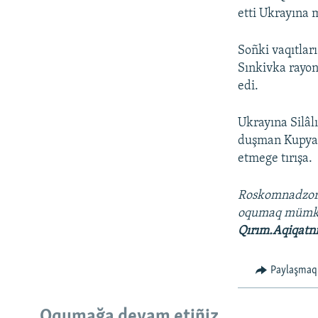
etti Ukrayına 
Soñki vaqıtlar
Sınkivka rayon
edi.
Ukrayına Silâl
duşman Kupyans
etmege tırışa.
Roskomnadzo
oqumaq müm
Qırım.Aqiqatn
Paylaşmaq
Oqumağa devam etiñiz