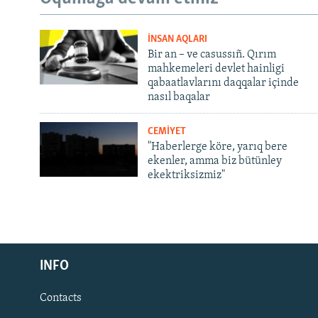
İNSAN AQLARI
Bir an – ve casussıñ. Qırım
mahkemeleri devlet hainligi
qabaatlavlarını daqqalar içinde
nasıl baqalar
CEMİYET
"Haberlerge köre, yarıq bere
ekenler, amma biz bütünley
ekektriksizmiz"
Русский
INFO
Українською
Contacts
QOŞULIÑIZ!