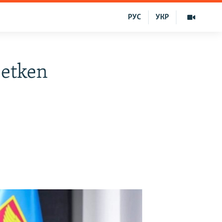
РУС
УКР
 etken