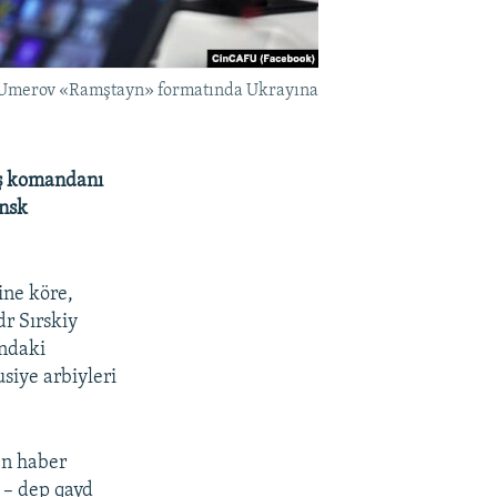
em Umerov «Ramştayn» formatında Ukrayına
aş komandanı
ansk
ine köre,
r Sırskiy
ındaki
siye arbiyleri
en haber
 – dep qayd