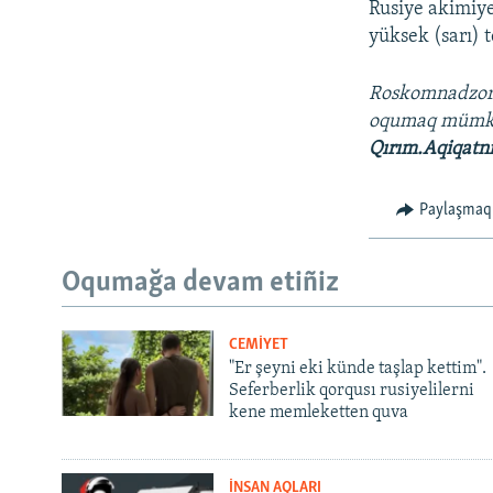
Rusiye akimiye
yüksek (sarı) 
Roskomnadzo
oqumaq müm
Qırım.Aqiqatn
Paylaşmaq
Oqumağa devam etiñiz
CEMİYET
"Er şeyni eki künde taşlap kettim".
Seferberlik qorqusı rusiyelilerni
kene memleketten quva
İNSAN AQLARI