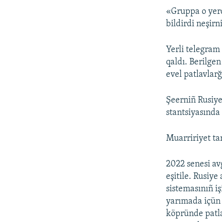
«Gruppa o yerde
bildirdi neşirn
Yerli telegram 
qaldı. Berilge
evel patlavlarğ
Şeerniñ Rusiye
stantsiyasında
Muarririyet ta
2022 senesi av
eşitile. Rusiy
sistemasınıñ i
yarımada içün 
köpründe patla