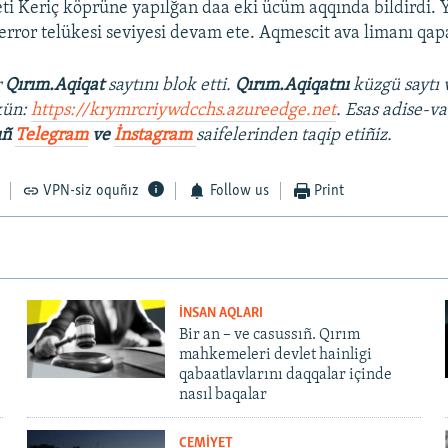
ti Keriç köprüne yapılğan daa eki ücüm aqqında bildirdi.
terror telükesi seviyesi devam ete. Aqmescit ava limanı qapa
r
Qırım.Aqiqat
saytını blok etti.
Qırım.Aqiqatnı
küzgü saytı 
kün:
https://krymrcriywdcchs.azureedge.net
. Esas adise-va
ıñ
Telegram
ve
İnstagram
saifelerinden taqip etiñiz.
VPN-siz oquñız
Follow us
Print
İNSAN AQLARI
Bir an – ve casussıñ. Qırım
mahkemeleri devlet hainligi
qabaatlavlarını daqqalar içinde
nasıl baqalar
CEMİYET