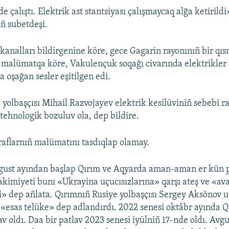
 çalıştı. Elektrik ast stantsiyası çalışmaycaq alğa ketirildi
iñ subetdeşi.
kanalları bildirgenine köre, gece Gagarin rayonınıñ bir qıs
n malümatqa köre, Vakulençuk soqağı civarında elektrikle
a oşağan sesler eşitilgen edi.
 yolbaşçısı Mihail Razvojayev elektrik kesilüviniñ sebebi r
 tehnologik bozuluv ola, dep bildire.
raflarnıñ malümatını tasdıqlap olamay.
gust ayından başlap Qırım ve Aqyarda aman-aman er kün pa
e akimiyeti bunı «Ukrayina uçucısızlarına» qarşı ateş ve «a
şi» dep añlata. Qırımnıñ Rusiye yolbaşçısı Sergey Aksönov u
«esas telüke» dep adlandırdı. 2022 senesi oktâbr ayında Q
v oldı. Daa bir patlav 2023 senesi iyülniñ 17-nde oldı. Avg