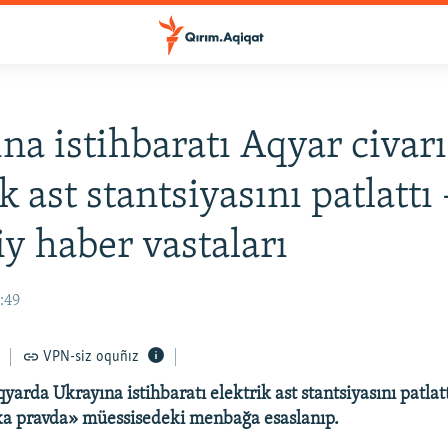
na istihbaratı Aqyar civar
k ast stantsiyasını patlattı 
iy haber vastaları
1:49
VPN-siz oquñız
qyarda Ukrayına istihbaratı elektrik ast stantsiyasını patlat
ka pravda» müessisedeki menbağa esaslanıp.