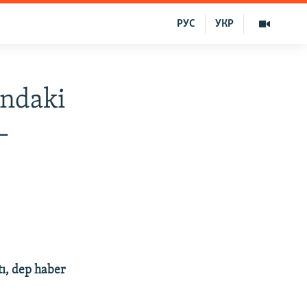
РУС
УКР
ındaki
–
tı, dep haber