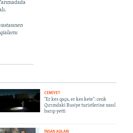
 Yarımadada
lı.
vastasınen
qialarnı
CEMİYET
"Er kes qaça, er kes kete": cenk
Qırımdaki Rusiye turistlerine nasıl
barıp yetti
İNSAN AQLARI