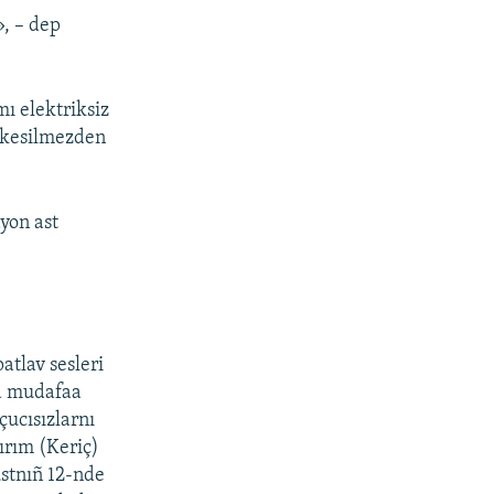
», – dep
mı elektriksiz
r kesilmezden
ayon ast
tlav sesleri
va mudafaa
çucısızlarnı
ırım (Keriç)
ustnıñ 12-nde