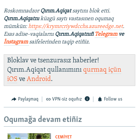
Roskomnadzor
Qırım.Aqiqat
saytını blok etti.
Qırım.Aqiqatnı
küzgü saytı vastasınen oqumaq
mümkün:
https://krymrcriywdcchs.azureedge.net
.
Esas adise-vaqialarnı
Qırım.Aqiqatnıñ
Telegram
ve
İnstagram
saifelerinden taqip etiñiz.
Bloklav ve tsenzurasız haberler!
Qırım.Aqiqat qullanımını
qurmaq içün
iOS
ve
Android
.
Paylaşmaq
VPN-siz oquñız
Follow us
Oqumağa devam etiñiz
CEMİYET