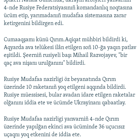
spikeri Natalâ Ğumenük, ukrayin arbiyleri yanvarniñ
4-nde Rusiye Federatsiyasınıñ komandanlıq noqtasına
ücüm etip, yarımadanıñ mudafaa sistemasına zarar
ketirgenini bildirgen edi.
Cumaaqşamı künü Qırım.Aqiqat mühbiri bildirdi ki,
Aqyarda ava telükesi ilân etilgen soñ 10-ğa yaqın patlav
eşitildi. Şeerniñ rusiyeli başı Mihail Razvojayev, "bir
qaç ava nişanı urulğanını" bildirdi.
Rusiye Mudafaa nazirligi öz beyanatında Qırım
üzerinde 10 raketanıñ yoq etilgeni aqqında bildirdi.
Rusiye müessisesi, bular avadan idare etilgen raketalar
olğanını iddia ete ve ücümde Ukrayinanı qabaatlay.
Rusiye Mudafaa nazirligi yanvarniñ 4-nde Qırım
üzerinde yapılğan ekinci ava ücüminde 36 uçucısız
uçaqnı yoq etkenini de iddia ete.