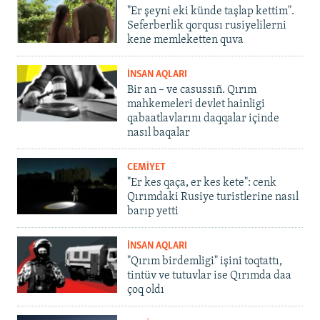
"Er şeyni eki künde taşlap kettim".
Seferberlik qorqusı rusiyelilerni
kene memleketten quva
İNSAN AQLARI
Bir an – ve casussıñ. Qırım
mahkemeleri devlet hainligi
qabaatlavlarını daqqalar içinde
nasıl baqalar
CEMİYET
"Er kes qaça, er kes kete": cenk
Qırımdaki Rusiye turistlerine nasıl
barıp yetti
İNSAN AQLARI
"Qırım birdemligi" işini toqtattı,
tintüv ve tutuvlar ise Qırımda daa
çoq oldı