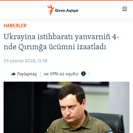
Link
açıqlığı
Esas
HABERLER
mündericege
HABERLER
Ukrayina istihbaratı yanvarniñ 4-
qaytmaq
SİYASET
Baş
nde Qırımğa ücümni izaatladı
İQTİSADİYAT
navigatsiyağa
qaytmaq
05 yanvar 2024, 15:58
CEMİYET
Qıdıruvğa
MEDENİYET
Paylaşmaq
VPN-siz oquñız
qaytmaq
İNSAN AQLARI
VİDEO
SÜRET
BLOGLAR
FİKİR