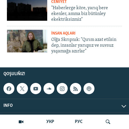
CEMİYET
"Haberlerge köre, yarıq bere
ekenler, amma biz bütünley
ekektriksizmiz"
İNSAN AQLARI
Olğa Skrıpnık: "Qırım azat etilsin
dep, insanlar yarıqsız ve suvsuz
yaşamağa azırlar"
QOŞULIÑIZ!
INFO
© Qırım.Aqiqat, 2026 | All Rights Reserved.
УКР
РУС