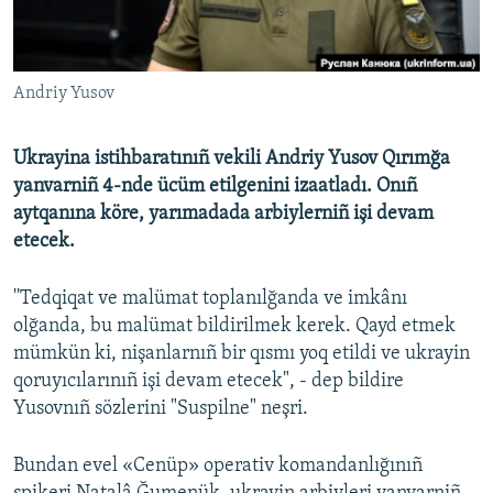
Русский
Українською
Andriy Yusov
QOŞULIÑIZ!
Ukrayina istihbaratınıñ vekili Andriy Yusov Qırımğa
yanvarniñ 4-nde ücüm etilgenini izaatladı. Onıñ
aytqanına köre, yarımadada arbiylerniñ işi devam
RFE/RS bütün saytları
etecek.
''Tedqiqat ve malümat toplanılğanda ve imkânı
olğanda, bu malümat bildirilmek kerek. Qayd etmek
mümkün ki, nişanlarnıñ bir qısmı yoq etildi ve ukrayin
qoruyıcılarınıñ işi devam etecek", - dep bildire
Yusovnıñ sözlerini "Suspilne" neşri.
Bundan evel «Cenüp» operativ komandanlığınıñ