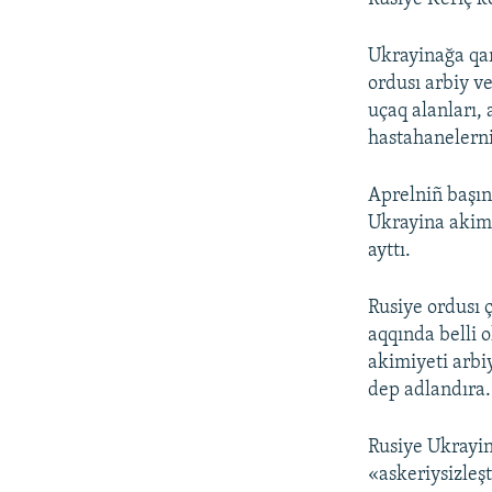
Ukrayinağa qar
ordusı arbiy v
uçaq alanları, 
hastahanelerni
Aprelniñ başın
Ukrayina akimi
ayttı.
Rusiye ordusı ç
aqqında belli o
akimiyeti arbi
dep adlandıra.
Rusiye Ukrayin
«askeriysizleş