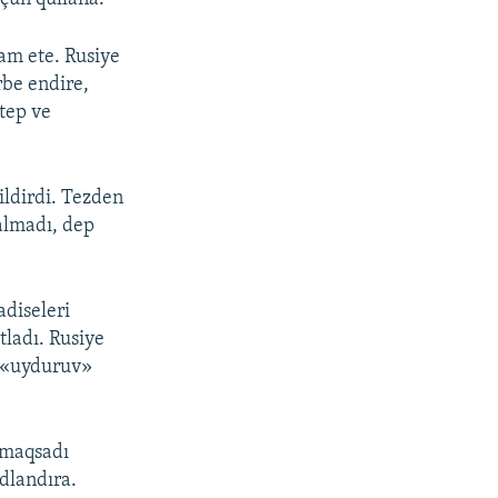
am ete. Rusiye
rbe endire,
ktep ve
ildirdi. Tezden
qalmadı, dep
adiseleri
tladı. Rusiye
ı «uyduruv»
ı maqsadı
dlandıra.