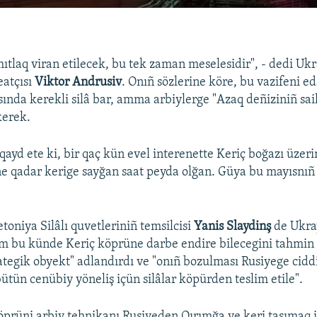
ıtlaq viran etilecek, bu tek zaman meselesidir", - dedi Ukra
eatçısı
Viktor Andrusiv
. Onıñ sözlerine köre, bu vazifeni e
ında kerekli silâ bar, amma arbiylerge "Azaq deñiziniñ sai
kerek.
qayd ete ki, bir qaç kün evel interenette Keriç boğazı üze
ne qadar kerige sayğan saat peyda olğan. Güya bu mayısnı
toniya Silâlı quvetleriniñ temsilcisi
Yanis Slaydinş
de Ukra
am bu künde Keriç köprüne darbe endire bilecegini tahmin e
tegik obyekt" adlandırdı ve "onıñ bozulması Rusiyege cidd
ütün cenübiy yöneliş içün silâlar köpürden teslim etile".
öprüni arbiy tehnikanı Rusiyeden Qırımğa ve keri taşımaq 