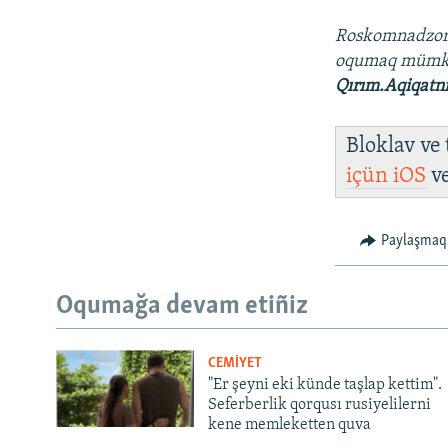
Roskomnadzo
oqumaq mümk
Qırım.Aqiqatn
Bloklav ve
içün
iOS
v
Paylaşmaq
Oqumağa devam etiñiz
CEMİYET
"Er şeyni eki künde taşlap kettim".
Seferberlik qorqusı rusiyelilerni
kene memleketten quva