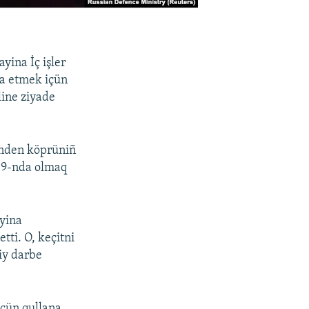
yina İç işler
da etmek içün
line ziyade
rinden köprüniñ
ñ 9-nda olmaq
yina
tti. O, keçitni
iy darbe
içün qullana.