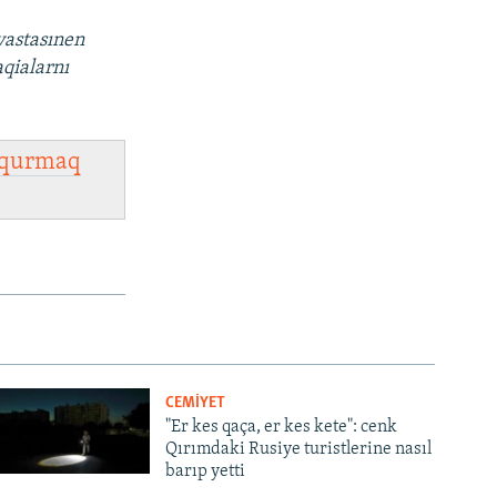
vastasınen
aqialarnı
qurmaq
CEMİYET
"Er kes qaça, er kes kete": cenk
Qırımdaki Rusiye turistlerine nasıl
barıp yetti