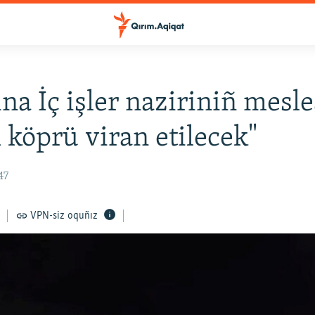
na İç işler naziriniñ mesle
 köprü viran etilecek"
47
VPN-siz oquñız