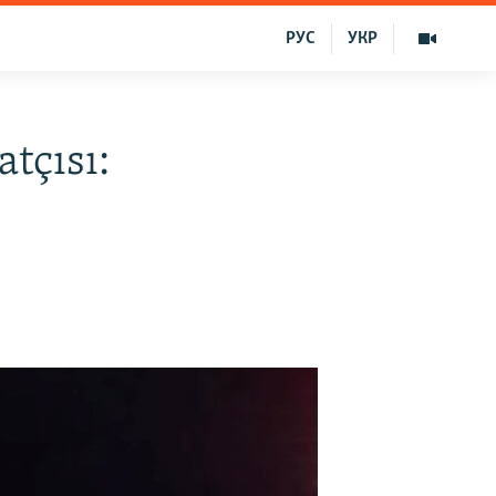
РУС
УКР
atçısı: