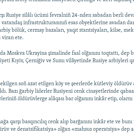
şı Rusiye silâlı ücümi fevralniñ 24-nden sabadan berli dev
e vatandaş infrastrukturasınıñ esas obyektlerine avadan da
arbiy bölük, cermay bazaları, yaqıt stantsiyaları, kilse, me
 viran ete.
da Moskva Ukrayina şimalinde faal olğanını toqtattı, dep b
yeti Kıyiv, Çerniğiv ve Sumı vilâyetinde Rusiye arbiyleri 
ekilgen soñ azat etilgen köy ve şeerlerde kütleviy öldürüv 
ldı. Bazı ğarbiy liderler Rusiyeni cenk cinayetlerinde qabaa
yleriniñ öldürüvlerge alâqası bar olğanını inkâr etip, olarn
ağa qarşı basqıncılıq cenk alıp barğanını inkâr ete ve bun
tirüv ve denatsifikatsiya» olğan «mahsus operatsiya» dep a