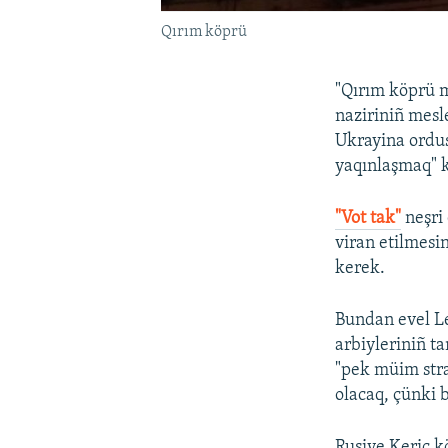
Qırım köprü
"Qırım köprü m
naziriniñ mesl
Ukrayina ordus
yaqınlaşmaq" 
"Vot tak"
neşri 
viran etilmesi
kerek.
Bundan evel Le
arbiyleriniñ t
"pek müim stra
olacaq, çünki b
Rusiye Keriç k