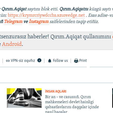
r
Qırım.Aqiqat
saytını blok etti.
Qırım.Aqiqatnı
küzgü saytı 
ün:
https://krymrcriywdcchs.azureedge.net
. Esas adise-v
ıñ
Telegram
ve
İnstagram
saifelerinden taqip etiñiz.
 tsenzurasız haberler! Qırım.Aqiqat qullanımını
e
Android
.
VPN-siz oquñız
Follow us
Print
İNSAN AQLARI
Bir an – ve casussıñ. Qırım
mahkemeleri devlet hainligi
qabaatlavlarını daqqalar içinde
nasıl baqalar