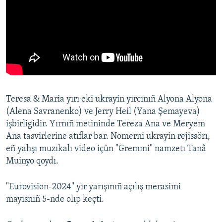
Teresa & Maria yırı eki ukrayin yırcınıñ Alyona Alyona
(Alena Savranenko) ve Jerry Heil (Yana Şemayeva)
işbirligidir. Yırnıñ metininde Tereza Ana ve Meryem
Ana tasvirlerine atıflar bar. Nomerni ukrayin rejissörı,
eñ yahşı muzıkalı video içün "Gremmi" namzetı Tanâ
Muinyo qoydı.
"Eurovision-2024" yır yarışınıñ açılış merasimi
mayısnıñ 5-nde olıp keçti.