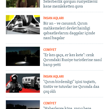
Seferberlik qorqusı rusiyelilerni
kene memleketten quva
İNSAN AQLARI
Bir an – ve casussıñ. Qırım
mahkemeleri devlet hainligi
qabaatlavlarını daqqalar içinde
nasıl baqalar
CEMİYET
"Er kes qaça, er kes kete": cenk
Qırımdaki Rusiye turistlerine nasıl
barıp yetti
İNSAN AQLARI
"Qırım birdemligi" işini toqtattı,
tintüv ve tutuvlar ise Qırımda daa
çoq oldı
CEMİYET
"Haberlerge köre, yarıq bere