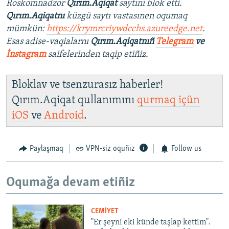
Roskomnadzor
Qırım.Aqiqat
saytını blok etti.
Qırım.Aqiqatnı
küzgü saytı vastasınen oqumaq
mümkün:
https://krymrcriywdcchs.azureedge.net
.
Esas adise-vaqialarnı
Qırım.Aqiqatnıñ
Telegram
ve
İnstagram
saifelerinden taqip etiñiz.
Bloklav ve tsenzurasız haberler!
Qırım.Aqiqat qullanımını
qurmaq içün
iOS
ve
Android
.
Paylaşmaq
VPN-siz oquñız
Follow us
Oqumağa devam etiñiz
CEMİYET
"Er şeyni eki künde taşlap kettim".