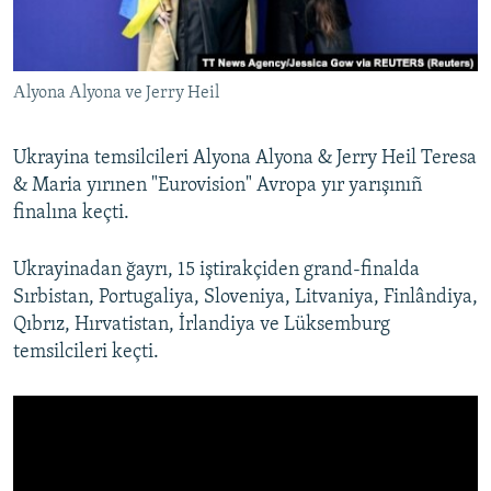
Русский
Українською
Аlyona Аlyona ve Jerry Heil
QOŞULIÑIZ!
Ukrayina temsilcileri Alyona Alyona & Jerry Heil Teresa
& Maria yırınen "Eurovision" Avropa yır yarışınıñ
finalına keçti.
RFE/RS bütün saytları
Ukrayinadan ğayrı, 15 iştirakçiden grand-finalda
Sırbistan, Portugaliya, Sloveniya, Litvaniya, Finlândiya,
Qıbrız, Hırvatistan, İrlandiya ve Lüksemburg
temsilcileri keçti.