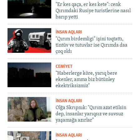
"Er kes qaça, er kes kete": cenk
Qırımdaki Rusiye turistlerine nasıl
barıp yetti
İNSAN AQLARI
"Qırım birdemligi" işini toqtattı,
tintüv ve tutuvlar ise Qırımda daa
çoq oldı
CEMİYET
"Haberlerge köre, yarıq bere
ekenler, amma biz bütünley
ekektriksizmiz"
İNSAN AQLARI
Olğa Skrıpnık: "Qırım azat etilsin
dep, insanlar yarıqsız ve suvsuz
yaşamağa azırlar"
İNSAN AQLARI