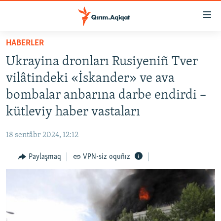
Link
açıqlığı
Esas
HABERLER
mündericege
HABERLER
Ukrayina dronları Rusiyeniñ Tver
qaytmaq
SİYASET
Baş
vilâtindeki «İskander» ve ava
İQTİSADİYAT
navigatsiyağa
bombalar anbarına darbe endirdi –
qaytmaq
CEMİYET
kütleviy haber vastaları
Qıdıruvğa
MEDENİYET
qaytmaq
18 sentâbr 2024, 12:12
İNSAN AQLARI
Paylaşmaq
VPN-siz oquñız
VİDEO
SÜRET
BLOGLAR
FİKİR