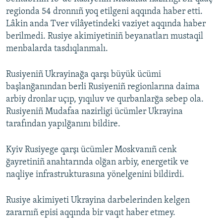
regionda 54 dronnıñ yoq etilgeni aqqında haber etti.
Lâkin anda Tver vilâyetindeki vaziyet aqqında haber
berilmedi. Rusiye akimiyetiniñ beyanatları mustaqil
menbalarda tasdıqlanmalı.
Rusiyeniñ Ukrayinağa qarşı büyük ücümi
başlanğanından berli Rusiyeniñ regionlarına daima
arbiy dronlar uçıp, yıqıluv ve qurbanlarğa sebep ola.
Rusiyeniñ Mudafaa nazirligi ücümler Ukrayina
tarafından yapılğanını bildire.
Kyiv Rusiyege qarşı ücümler Moskvanıñ cenk
ğayretiniñ anahtarında olğan arbiy, energetik ve
naqliye infrastrukturasına yönelgenini bildirdi.
Rusiye akimiyeti Ukrayina darbelerinden kelgen
zararnıñ episi aqqında bir vaqıt haber etmey.