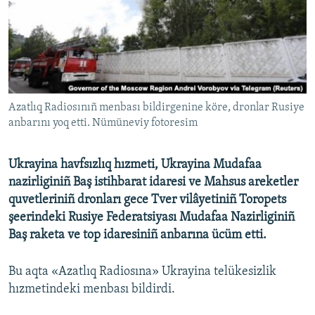
Русский
Українською
QOŞULIÑIZ!
Azatlıq Radiosınıñ menbası bildirgenine köre, dronlar Rusiye
anbarını yoq etti. Nümüneviy fotoresim
RFE/RS bütün saytları
Ukrayina havfsızlıq hızmeti, Ukrayina Mudafaa
nazirliginiñ Baş istihbarat idaresi ve Mahsus areketler
quvetleriniñ dronları gece Tver vilâyetiniñ Toropets
şeerindeki Rusiye Federatsiyası Mudafaa Nazirliginiñ
Baş raketa ve top idaresiniñ anbarına ücüm etti.
Bu aqta «Azatlıq Radiosına» Ukrayina telükesizlik
hızmetindeki menbası bildirdi.