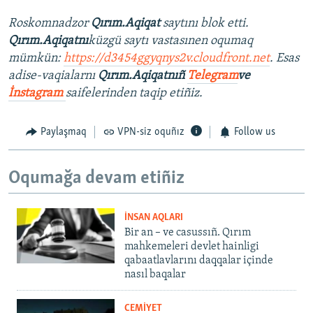
Roskomnadzor
Qırım.Aqiqat
saytını blok etti.
Qırım.Aqiqatnı
küzgü saytı vastasınen oqumaq
mümkün:
https://d3454ggyqnys2v.cloudfront.net
. Esas
adise-vaqialarnı
Qırım.Aqiqatnıñ
Telegram
ve
İnstagram
saifelerinden taqip etiñiz.
Paylaşmaq
VPN-siz oquñız
Follow us
Oqumağa devam etiñiz
İNSAN AQLARI
Bir an – ve casussıñ. Qırım
mahkemeleri devlet hainligi
qabaatlavlarını daqqalar içinde
nasıl baqalar
CEMİYET