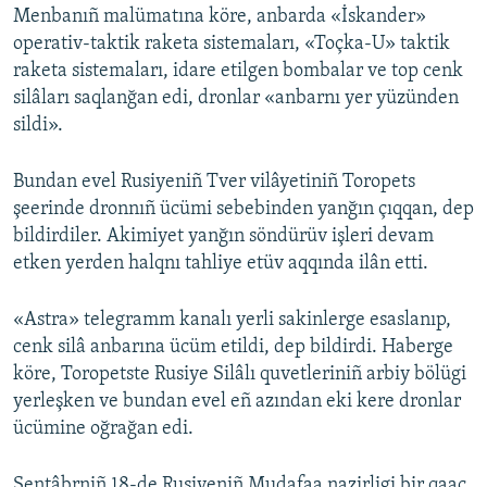
Menbanıñ malümatına köre, anbarda «İskander»
operativ-taktik raketa sistemaları, «Toçka-U» taktik
raketa sistemaları, idare etilgen bombalar ve top cenk
silâları saqlanğan edi, dronlar «anbarnı yer yüzünden
sildi».
Bundan evel Rusiyeniñ Tver vilâyetiniñ Toropets
şeerinde dronnıñ ücümi sebebinden yanğın çıqqan, dep
bildirdiler. Akimiyet yanğın söndürüv işleri devam
etken yerden halqnı tahliye etüv aqqında ilân etti.
«Astra» telegramm kanalı yerli sakinlerge esaslanıp,
cenk silâ anbarına ücüm etildi, dep bildirdi. Haberge
köre, Toropetste Rusiye Silâlı quvetleriniñ arbiy bölügi
yerleşken ve bundan evel eñ azından eki kere dronlar
ücümine oğrağan edi.
Sentâbrniñ 18-de Rusiyeniñ Mudafaa nazirligi bir qaaç