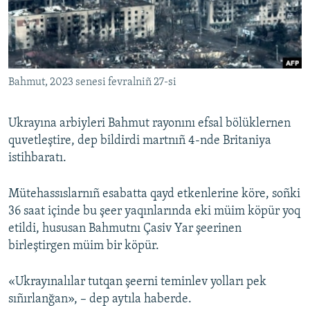
Русский
Українською
Bahmut, 2023 senesi fevralniñ 27-si
QOŞULIÑIZ!
Ukrayına arbiyleri Bahmut rayonını efsal bölüklernen
quvetleştire, dep bildirdi martnıñ 4-nde Britaniya
RFE/RS bütün saytları
istihbaratı.
Mütehassıslarnıñ esabatta qayd etkenlerine köre, soñki
36 saat içinde bu şeer yaqınlarında eki müim köpür yoq
etildi, hususan Bahmutnı Çasiv Yar şeerinen
birleştirgen müim bir köpür.
«Ukrayınalılar tutqan şeerni teminlev yolları pek
sıñırlanğan», – dep aytıla haberde.