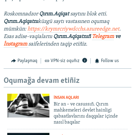
Roskomnadzor
Qırım.Aqiqat
saytını blok etti.
Qırım.Aqiqatnı
küzgü saytı vastasınen oqumaq
mümkün:
https://krymrcriywdcchs.azureedge.net
.
Esas adise-vaqialarnı
Qırım.Aqiqatnıñ
Telegram
ve
İnstagram
saifelerinden taqip etiñiz.
Paylaşmaq
VPN-siz oquñız
Follow us
Oqumağa devam etiñiz
İNSAN AQLARI
Bir an – ve casussıñ. Qırım
mahkemeleri devlet hainligi
qabaatlavlarını daqqalar içinde
nasıl baqalar