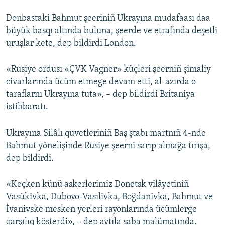
Donbastaki Bahmut şeeriniñ Ukrayına mudafaası daa
büyük basqı altında buluna, şeerde ve etrafında deşetli
uruşlar kete, dep bildirdi London.
«Rusiye ordusı «ÇVK Vagner» küçleri şeerniñ şimaliy
civarlarında ücüm etmege devam etti, al-azırda o
taraflarnı Ukrayına tuta», – dep bildirdi Britaniya
istihbaratı.
Ukrayına Silâlı quvetleriniñ Baş ştabı martnıñ 4-nde
Bahmut yönelişinde Rusiye şeerni sarıp almağa tırışa,
dep bildirdi.
«Keçken künü askerlerimiz Donetsk vilâyetiniñ
Vasükivka, Dubovo-Vasılivka, Boğdanivka, Bahmut ve
İvanivske mesken yerleri rayonlarında ücümlerge
qarşılıq kösterdi», – dep aytıla saba malümatında.