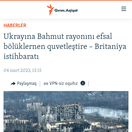
Link
açıqlığı
Esas
HABERLER
mündericege
HABERLER
Ukrayına Bahmut rayonını efsal
qaytmaq
SİYASET
Baş
bölüklernen quvetleştire – Britaniya
İQTİSADİYAT
navigatsiyağa
istihbaratı
qaytmaq
CEMİYET
Qıdıruvğa
04 mart 2023, 13:15
MEDENİYET
qaytmaq
Paylaşmaq
VPN-siz oquñız
İNSAN AQLARI
VİDEO
SÜRET
BLOGLAR
FİKİR