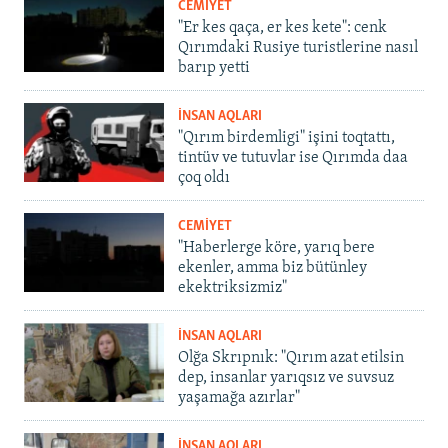
CEMİYET
"Er kes qaça, er kes kete": cenk
Qırımdaki Rusiye turistlerine nasıl
barıp yetti
İNSAN AQLARI
"Qırım birdemligi" işini toqtattı,
tintüv ve tutuvlar ise Qırımda daa
çoq oldı
CEMİYET
"Haberlerge köre, yarıq bere
ekenler, amma biz bütünley
ekektriksizmiz"
İNSAN AQLARI
Olğa Skrıpnık: "Qırım azat etilsin
dep, insanlar yarıqsız ve suvsuz
yaşamağa azırlar"
İNSAN AQLARI