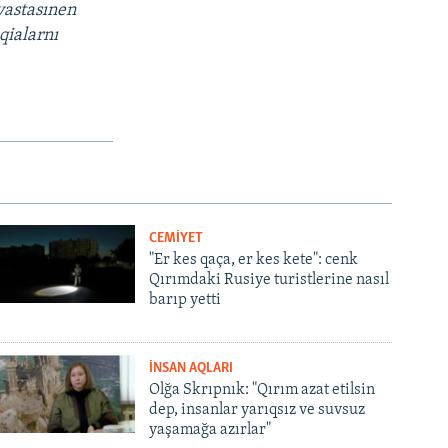
vastasınen
qialarnı
CEMİYET
"Er kes qaça, er kes kete": cenk
Qırımdaki Rusiye turistlerine nasıl
barıp yetti
İNSAN AQLARI
Olğa Skrıpnık: "Qırım azat etilsin
dep, insanlar yarıqsız ve suvsuz
yaşamağa azırlar"