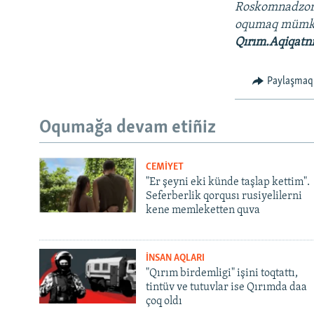
Roskomnadzo
oqumaq müm
Qırım.Aqiqatn
Paylaşmaq
Oqumağa devam etiñiz
CEMİYET
"Er şeyni eki künde taşlap kettim".
Seferberlik qorqusı rusiyelilerni
kene memleketten quva
İNSAN AQLARI
"Qırım birdemligi" işini toqtattı,
tintüv ve tutuvlar ise Qırımda daa
çoq oldı