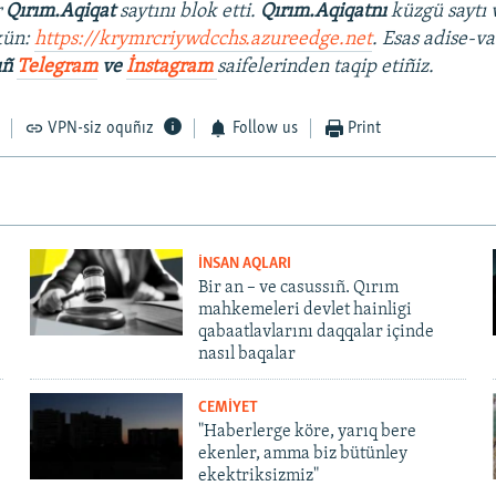
r
Qırım.Aqiqat
saytını blok etti.
Qırım.Aqiqatnı
küzgü saytı 
kün:
https://krymrcriywdcchs.azureedge.net
. Esas adise-va
ıñ
Telegram
ve
İnstagram
saifelerinden taqip etiñiz.
VPN-siz oquñız
Follow us
Print
İNSAN AQLARI
Bir an – ve casussıñ. Qırım
mahkemeleri devlet hainligi
qabaatlavlarını daqqalar içinde
nasıl baqalar
CEMİYET
"Haberlerge köre, yarıq bere
ekenler, amma biz bütünley
ekektriksizmiz"