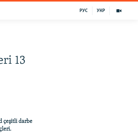
РУС
УКР
ri 13
 çeşitli darbe
leri.