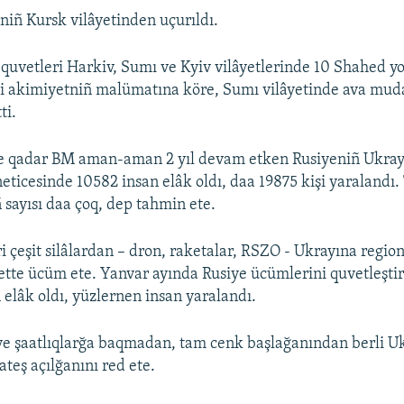
niñ Kursk vilâyetinden uçurıldı.
 quvetleri Harkiv, Sumı ve Kyiv vilâyetlerinde 10 Shahed yo
li akimiyetniñ malümatına köre, Sumı vilâyetinde ava muda
ti.
ne qadar BM aman-aman 2 yıl devam etken Rusiyeniñ Ukray
neticesinde 10582 insan elâk oldı, daa 19875 kişi yaralandı.
 sayısı daa çoq, dep tahmin ete.
i çeşit silâlardan – dron, raketalar, RSZO - Ukrayına regio
te ücüm ete. Yanvar ayında Rusiye ücümlerini quvetleştir
 elâk oldı, yüzlernen insan yaralandı.
ve şaatlıqlarğa baqmadan, tam cenk başlağanından berli U
teş açılğanını red ete.