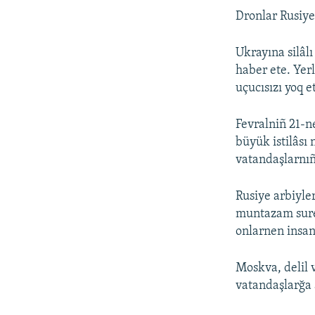
Dronlar Rusiye
Ukrayına silâlı
haber ete. Yer
uçucısızı yoq et
Fevralniñ 21-
büyük istilâsı 
vatandaşlarnıñ
Rusiye arbiyler
muntazam suret
onlarnen insan
Moskva, delil 
vatandaşlarğa a