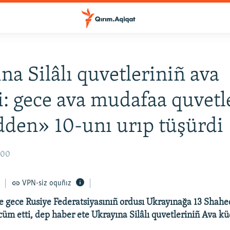
na Silâlı quvetleriniñ ava
i: gece ava mudafaa quvetle
den» 10-unı urıp tüşürdi
:00
VPN-siz oquñız
 gece Rusiye Federatsiyasınıñ ordusı Ukrayınağa 13 Shahed
cüm etti, dep haber ete Ukrayına Silâlı quvetleriniñ Ava küç