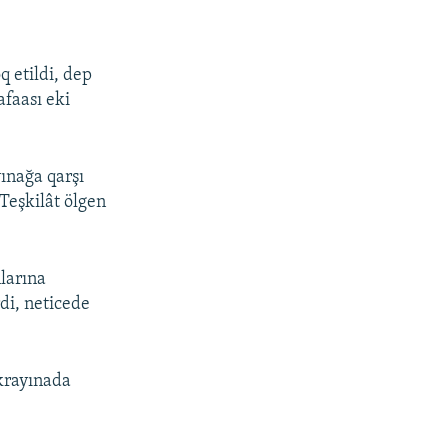
q etildi, dep
faası eki
ınağa qarşı
 Teşkilât ölgen
nlarına
di, neticede
krayınada