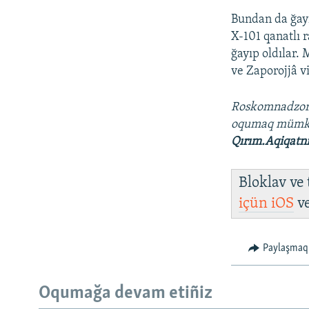
Bundan da ğayr
X-101 qanatlı 
ğayıp oldılar. 
ve Zaporojjâ vi
Roskomnadzo
oqumaq müm
Qırım.Aqiqatn
Bloklav ve
içün
iOS
v
Paylaşmaq
Oqumağa devam etiñiz