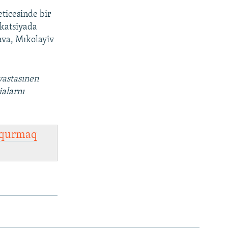
eticesinde bir
okatsiyada
tava, Mıkolayiv
vastasınen
ialarnı
qurmaq