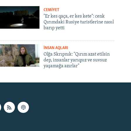
CEMİYET
"Er kes qaça, er kes kete": cenk
Qırımdaki Rusiye turistlerine nasıl
barıp yetti
İNSAN AQLARI
Olğa Skrıpnık: "Qırım azat etilsin
dep, insanlar yarıqsız ve suvsuz
yaşamağa azırlar"