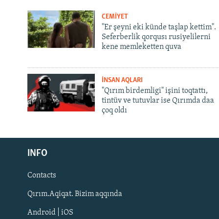
CEMİYET
"Er şeyni eki künde taşlap kettim".
Seferberlik qorqusı rusiyelilerni
kene memleketten quva
İNSAN AQLARI
"Qırım birdemligi" işini toqtattı,
tintüv ve tutuvlar ise Qırımda daa
çoq oldı
Русский
INFO
Українською
Contacts
QOŞULIÑIZ!
Qırım.Aqiqat. Bizim aqqında
Android | iOS