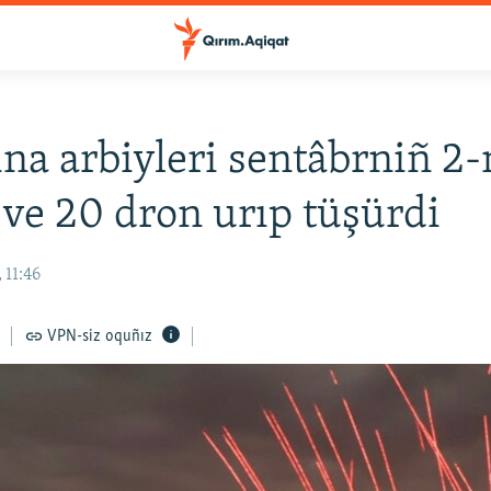
na arbiyleri sentâbrniñ 2
 ve 20 dron urıp tüşürdi
 11:46
VPN-siz oquñız