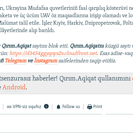
ı, Ukrayina Mudafaa quvetleriniñ faal qarşılıq kösterüvi n
raketa ve üç ücüm UAV öz maqsadlarına irişip olamadı ve l
Malümat talil etile. İşler Kıyiv, Harkiv, Dnipropetrovsk, Pol
lâyetlerinde alıp barıldı.
r
Qırım.Aqiqat
saytını blok etti.
Qırım.Aqiqatnı
küzgü saytı 
kün:
https://d3454ggyqnys2v.cloudfront.net
. Esas adise-vaq
ıñ
Telegram
ve
İnstagram
saifelerinden taqip etiñiz.
 tsenzurasız haberler! Qırım.Aqiqat qullanımını
e
Android
.
VPN-siz oquñız
Follow us
Print