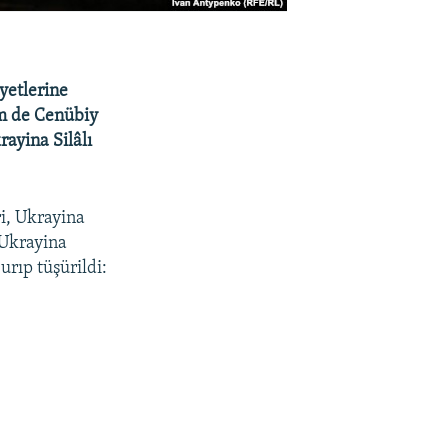
yetlerine
 em de Cenübiy
rayina Silâlı
i, Ukrayina
 Ukrayina
urıp tüşürildi: