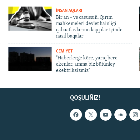
İNSAN AQLARI
Bir an – ve casussıñ. Qırım
mahkemeleri devlet hainligi
qabaatlavlarını daqqalar içinde
nasıl baqalar
CEMİYET
"Haberlerge köre, yarıq bere
ekenler, amma biz bütünley
ekektriksizmiz"
QOŞULIÑIZ!