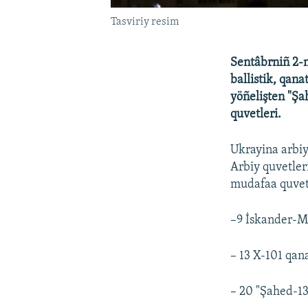
Tasviriy resim
Sentâbrniñ 2-n
ballistik, qana
yöñelişten "Şah
quvetleri.
Ukrayina arbiy
Arbiy quvetler
mudafaa quvetl
–9 İskander-M/
– 13 X-101 qana
– 20 "Şahed-13