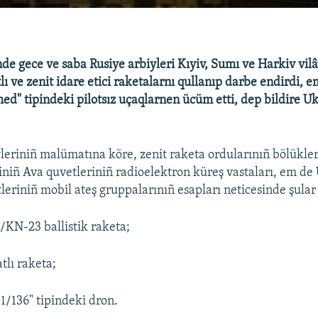
de gece ve saba Rusiye arbiyleri Kıyiv, Sumı ve Harkiv vilâ
tlı ve zenit idare etici raketalarnı qullanıp darbe endirdi,
ed" tipindeki pilotsız uçaqlarnen ücüm etti, dep bildire Uk
leriniñ malümatına köre, zenit raketa ordularınıñ bölükler
iniñ Ava quvetleriniñ radioelektron küreş vastaları, em de
eriniñ mobil ateş gruppalarınıñ esapları neticesinde şular 
KN-23 ballistik raketa;
tlı raketa;
1/136" tipindeki dron.