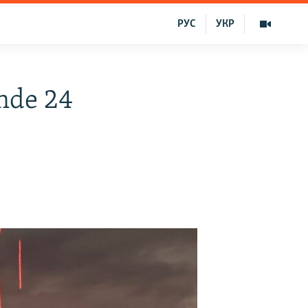
РУС
УКР
-nde 24