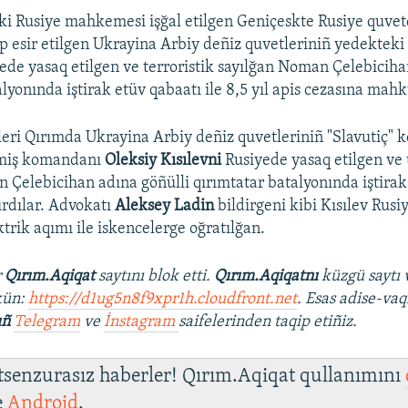
i Rusiye mahkemesi işğal etilgen Geniçeskte Rusiye quvetç
ıp esir etilgen Ukrayina Arbiy deñiz quvetleriniñ yedekteki 
yede yasaq etilgen ve terroristik sayılğan Noman Çelebiciha
lyonında iştirak etüv qabaatı ile 8,5 yıl apis cezasına mahk
leri Qırımda Ukrayina Arbiy deñiz quvetleriniñ "Slavutiç" k
miş komandanı
Oleksiy Kısılevni
Rusiyede yasaq etilgen ve 
 Çelebicihan adına göñülli qırımtatar batalyonında iştirak 
ırdılar. Advokatı
Aleksey Ladin
bildirgeni kibi Kısılev Rusi
trik aqımı ile iskencelerge oğratılğan.
r
Qırım.Aqiqat
saytını blok etti.
Qırım.Aqiqatnı
küzgü saytı 
kün:
https://d1ug5n8f9xpr1h.cloudfront.net
. Esas adise-vaq
ıñ
Telegram
ve
İnstagram
saifelerinden taqip etiñiz.
 tsenzurasız haberler! Qırım.Aqiqat qullanımını
e
Android
.