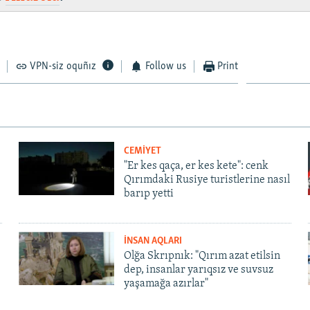
VPN-siz oquñız
Follow us
Print
CEMİYET
"Er kes qaça, er kes kete": cenk
Qırımdaki Rusiye turistlerine nasıl
barıp yetti
İNSAN AQLARI
Olğa Skrıpnık: "Qırım azat etilsin
dep, insanlar yarıqsız ve suvsuz
yaşamağa azırlar"