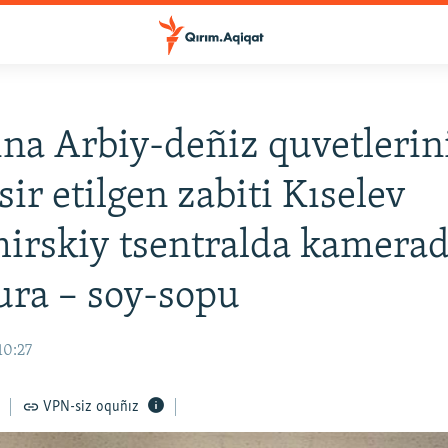
na Arbiy-deñiz quvetlerin
sir etilgen zabiti Kıselev
irskiy tsentralda kamerad
ura – soy-sopu
10:27
VPN-siz oquñız