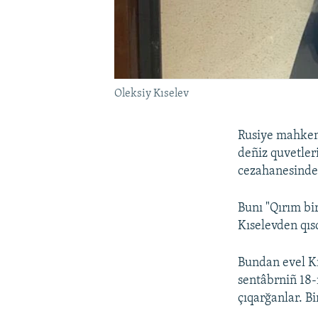
Oleksiy Kıselev
Rusiye mahkeme
deñiz quvetler
cezahanesinde
Bunı "Qırım bi
Kıselevden qıs
Bundan evel Kı
sentâbrniñ 18-
çıqarğanlar. Bi