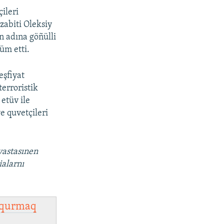
ileri
zabiti Oleksiy
n adına göñülli
üm etti.
eşfiyat
terroristik
etüv ile
ye quvetçileri
vastasınen
ialarnı
qurmaq