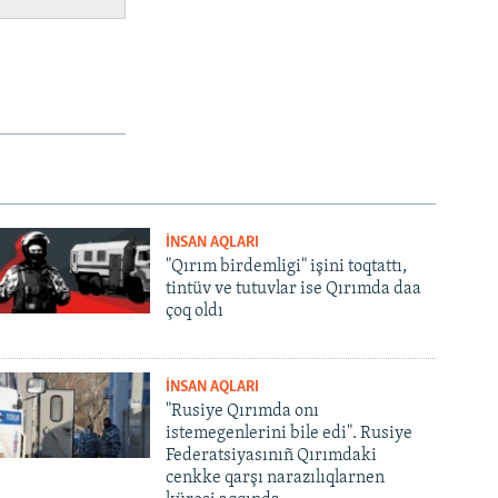
İNSAN AQLARI
"Qırım birdemligi" işini toqtattı,
tintüv ve tutuvlar ise Qırımda daa
çoq oldı
İNSAN AQLARI
"Rusiye Qırımda onı
istemegenlerini bile edi". Rusiye
Federatsiyasınıñ Qırımdaki
cenkke qarşı narazılıqlarnen