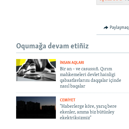
Paylaşmaq
Oqumağa devam etiñiz
İNSAN AQLARI
Bir an – ve casussıñ. Qırım
mahkemeleri devlet hainligi
qabaatlavlarını daqqalar içinde
nasıl baqalar
CEMİYET
"Haberlerge köre, yarıq bere
ekenler, amma biz bütünley
ekektriksizmiz"