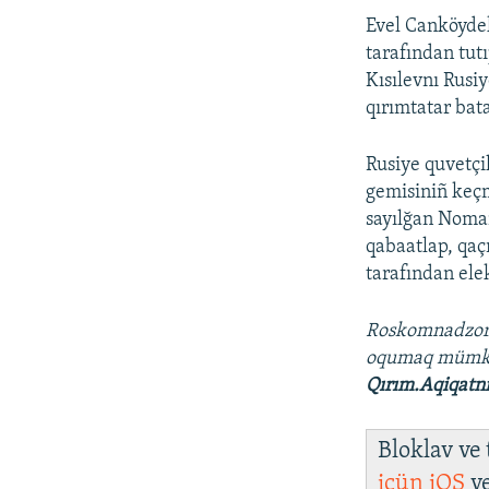
Evel Canköydek
tarafından tut
Kısılevnı Rusi
qırımtatar bata
Rusiye quvetçi
gemisiniñ keç
sayılğan Noman
qabaatlap, qaç
tarafından elek
Roskomnadzo
oqumaq müm
Qırım.Aqiqatn
Bloklav ve
içün
iOS
v