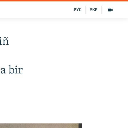
РУС
УКР
iñ
a bir