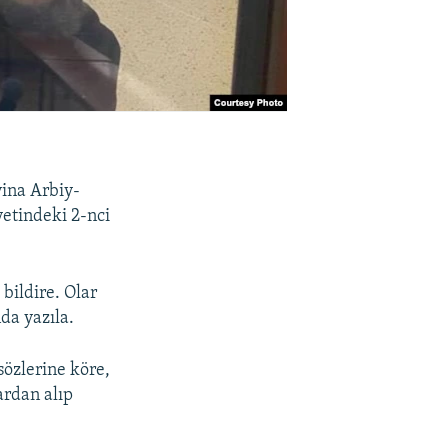
ina Arbiy-
yetindeki 2-nci
bildire. Olar
da yazıla.
sözlerine köre,
ardan alıp