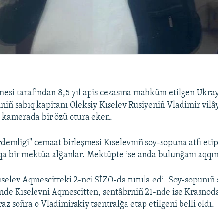
si tarafından 8,5 yıl apis cezasına mahküm etilgen Ukray
iniñ sabıq kapitanı Oleksiy Kıselev Rusiyeniñ Vladimir vilâ
 kamerada bir özü otura eken.
rdemligi" cemaat birleşmesi Kıselevnıñ soy-sopuna atfı etip 
qa bir mektüa alğanlar. Mektüpte ise anda bulunğanı aqqın
selev Aqmescitteki 2-nci SİZO-da tutula edi. Soy-sopunıñ 
nde Kıselevni Aqmescitten, sentâbrniñ 21-nde ise Krasnod
raz soñra o Vladimirskiy tsentralğa etap etilgeni belli oldı.