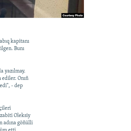
abıq kapitanı
ilgen. Bunı
a yazılmay.
 ediler. Onıñ
edi", - dep
ileri
zabiti Oleksiy
n adına göñülli
üm etti.