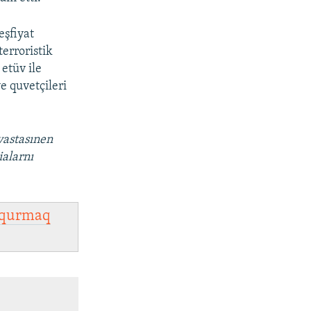
eşfiyat
terroristik
etüv ile
ye quvetçileri
vastasınen
ialarnı
qurmaq