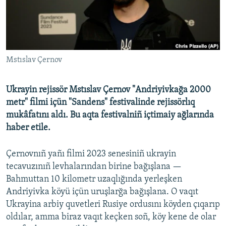
Русский
Українською
Mstıslav Çernov
QOŞULIÑIZ!
Ukrayin rejissör Mstıslav Çernov "Andriyivkağa 2000
metr" filmi içün "Sandens" festivalinde rejissörlıq
RFE/RS bütün saytları
mukâfatını aldı. Bu aqta festivalniñ içtimaiy ağlarında
haber etile.
Çernovnıñ yañı filmi 2023 senesiniñ ukrayin
tecavuzınıñ levhalarından birine bağışlana —
Bahmuttan 10 kilometr uzaqlığında yerleşken
Andriyivka köyü içün uruşlarğa bağışlana. O vaqıt
Ukrayina arbiy quvetleri Rusiye ordusını köyden çıqarıp
oldılar, amma biraz vaqıt keçken soñ, köy kene de olar