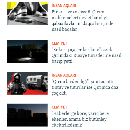
İNSAN AQLARI
Bir an – ve casussıñ. Qırım
mahkemeleri devlet hainligi
qabaatlavlarını daqqalar içinde
nasıl baqalar
CEMİYET
"Er kes qaça, er kes kete": cenk
Qırımdaki Rusiye turistlerine nasıl
barıp yetti
İNSAN AQLARI
"Qırım birdemligi" işini toqtattı,
tintüv ve tutuvlar ise Qırımda daa
çoq oldı
CEMİYET
"Haberlerge köre, yarıq bere
ekenler, amma biz bütünley
ekektriksizmiz"