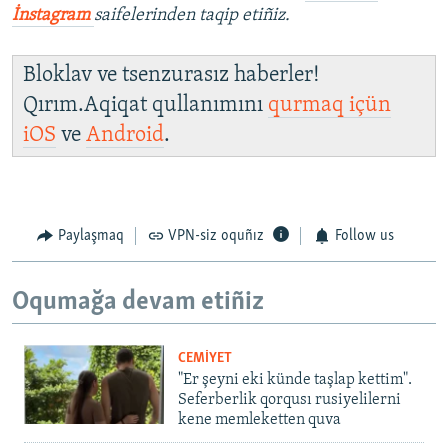
İnstagram
saifelerinden taqip etiñiz.
Bloklav ve tsenzurasız haberler!
Qırım.Aqiqat qullanımını
qurmaq içün
iOS
ve
Android
.
Paylaşmaq
VPN-siz oquñız
Follow us
Oqumağa devam etiñiz
CEMİYET
"Er şeyni eki künde taşlap kettim".
Seferberlik qorqusı rusiyelilerni
kene memleketten quva