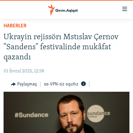
Link
açıqlığı
Esas
HABERLER
mündericege
HABERLER
Ukrayin rejissörı Mstıslav Çernov
qaytmaq
SİYASET
Baş
"Sandens" festivalinde mukâfat
İQTİSADİYAT
navigatsiyağa
qazandı
qaytmaq
CEMİYET
Qıdıruvğa
01 fevral 2025, 12:58
MEDENİYET
qaytmaq
Paylaşmaq
VPN-siz oquñız
İNSAN AQLARI
VİDEO
SÜRET
BLOGLAR
FİKİR