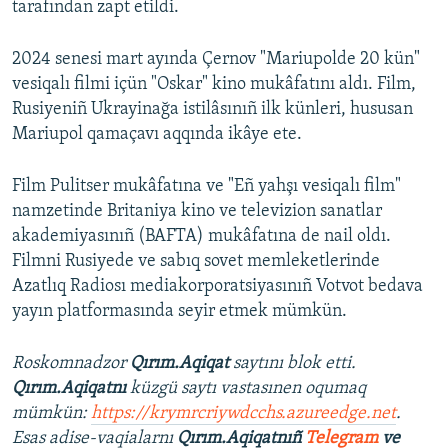
tarafından zapt etildi.
2024 senesi mart ayında Çernov "Mariupolde 20 kün"
vesiqalı filmi içün "Oskar" kino mukâfatını aldı. Film,
Rusiyeniñ Ukrayinağa istilâsınıñ ilk künleri, hususan
Mariupol qamaçavı aqqında ikâye ete.
Film Pulitser mukâfatına ve "Eñ yahşı vesiqalı film"
namzetinde Britaniya kino ve televizion sanatlar
akademiyasınıñ (BAFTA) mukâfatına de nail oldı.
Filmni Rusiyede ve sabıq sovet memleketlerinde
Azatlıq Radiosı mediakorporatsiyasınıñ Votvot bedava
yayın platformasında seyir etmek mümkün.
Roskomnadzor
Qırım.Aqiqat
saytını blok etti.
Qırım.Aqiqatnı
küzgü saytı vastasınen oqumaq
mümkün:
https://krymrcriywdcchs.azureedge.net
.
Esas adise-vaqialarnı
Qırım.Aqiqatnıñ
Telegram
ve