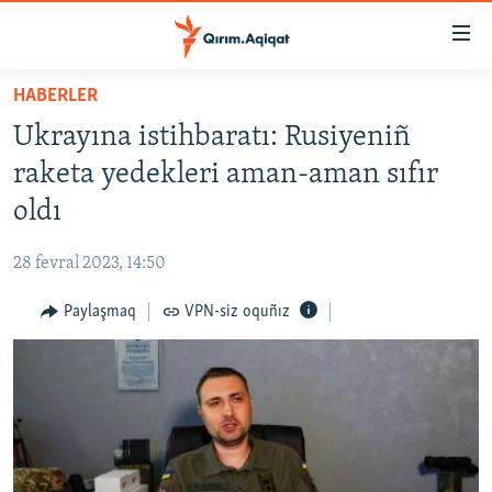
Link
açıqlığı
Esas
HABERLER
mündericege
HABERLER
Ukrayına istihbaratı: Rusiyeniñ
qaytmaq
SİYASET
Baş
raketa yedekleri aman-aman sıfır
İQTİSADİYAT
navigatsiyağa
oldı
qaytmaq
CEMİYET
Qıdıruvğa
28 fevral 2023, 14:50
MEDENİYET
qaytmaq
Paylaşmaq
VPN-siz oquñız
İNSAN AQLARI
VİDEO
SÜRET
BLOGLAR
FİKİR