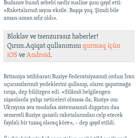
Budanov bunıñ sebebi nedir sualine şunı qayd etti:
«Raketalarnıñ sayısı eksile. Başqa yoq. Şimdi bile
aman-aman sıfır oldı».
Bloklav ve tsenzurasız haberler!
Qırım.Aqiqat qullanımını
qurmaq içün
iOS
ve
Android
.
Britaniya istihbaratı Rusiye Federatsiyasınıñ ordusı İran
uçucısızlarınıñ yedeklerini qullanıp, olarnı qapatmağa
tırışa, dep bildirgen edi. «Silânıñ belgilengen
nişanlarda yahşı neticeleri olmasa da, Rusiye onı
Ukrayına ava mudafaa sistemasınıñ diqqatını daa
semereli Rusiye qanatlı raketalarından celp etecek
faydalı bir tuzaq olaraq köre», – dep qayd etildi.