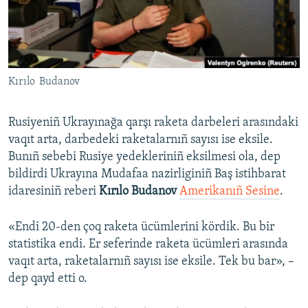
Русский
Українською
Kırılo Budanov
QOŞULIÑIZ!
Rusiyeniñ Ukrayınağa qarşı raketa darbeleri arasındaki
vaqıt arta, darbedeki raketalarnıñ sayısı ise eksile.
RFE/RS bütün saytları
Bunıñ sebebi Rusiye yedekleriniñ eksilmesi ola, dep
bildirdi Ukrayına Mudafaa nazirliginiñ Baş istihbarat
idaresiniñ reberi
Kırılo Budanov
Amerikanıñ Sesine
.
«Endi 20-den çoq raketa ücümlerini kördik. Bu bir
statistika endi. Er seferinde raketa ücümleri arasında
vaqıt arta, raketalarnıñ sayısı ise eksile. Tek bu bar», –
dep qayd etti o.