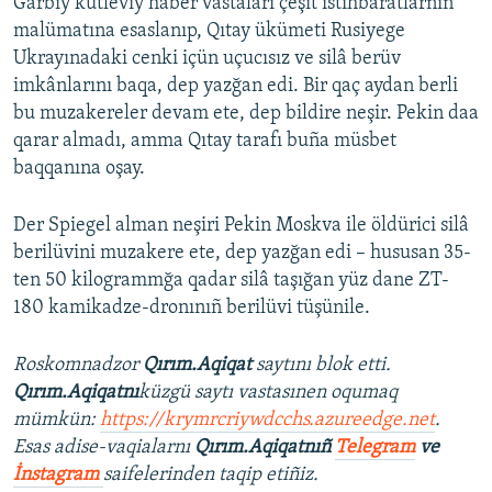
Ğarbiy kütleviy haber vastaları çeşit istihbaratlarnıñ
malümatına esaslanıp, Qıtay ükümeti Rusiyege
Ukrayınadaki cenki içün uçucısız ve silâ berüv
imkânlarını baqa, dep yazğan edi. Bir qaç aydan berli
bu muzakereler devam ete, dep bildire neşir. Pekin daa
qarar almadı, amma Qıtay tarafı buña müsbet
baqqanına oşay.
Der Spiegel alman neşiri Pekin Moskva ile öldürici silâ
berilüvini muzakere ete, dep yazğan edi – hususan 35-
ten 50 kilogrammğa qadar silâ taşığan yüz dane ZT-
180 kamikadze-dronınıñ berilüvi tüşünile.
Roskomnadzor
Qırım.Aqiqat
saytını blok etti.
Qırım.Aqiqatnı
küzgü saytı vastasınen oqumaq
mümkün:
https://krymrcriywdcchs.azureedge.net
.
Esas adise-vaqialarnı
Qırım.Aqiqatnıñ
Telegram
ve
İnstagram
saifelerinden taqip etiñiz.