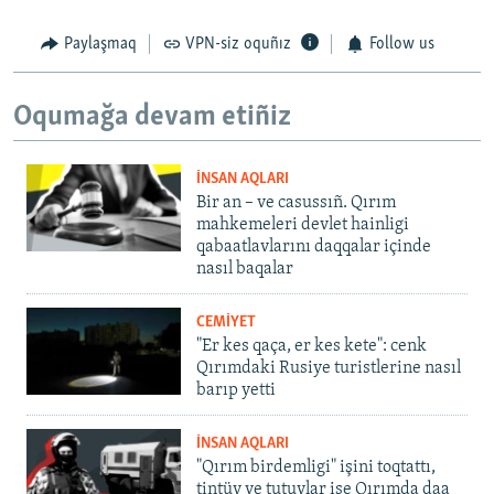
Paylaşmaq
VPN-siz oquñız
Follow us
Oqumağa devam etiñiz
İNSAN AQLARI
Bir an – ve casussıñ. Qırım
mahkemeleri devlet hainligi
qabaatlavlarını daqqalar içinde
nasıl baqalar
CEMİYET
"Er kes qaça, er kes kete": cenk
Qırımdaki Rusiye turistlerine nasıl
barıp yetti
İNSAN AQLARI
"Qırım birdemligi" işini toqtattı,
tintüv ve tutuvlar ise Qırımda daa