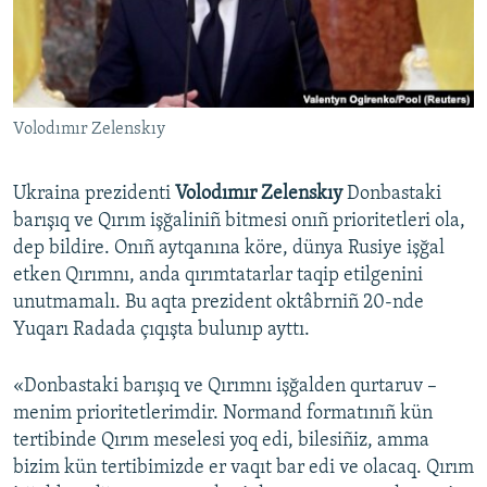
Русский
Українською
Volodımır Zelenskıy
QOŞULIÑIZ!
Ukraina prezidenti
Volodımır Zelenskıy
Donbastaki
barışıq ve Qırım işğaliniñ bitmesi onıñ prioritetleri ola,
RFE/RS bütün saytları
dep bildire. Onıñ aytqanına köre, dünya Rusiye işğal
etken Qırımnı, anda qırımtatarlar taqip etilgenini
unutmamalı. Bu aqta prezident oktâbrniñ 20-nde
Yuqarı Radada çıqışta bulunıp ayttı.
«Donbastaki barışıq ve Qırımnı işğalden qurtaruv –
menim prioritetlerimdir. Normand formatınıñ kün
tertibinde Qırım meselesi yoq edi, bilesiñiz, amma
bizim kün tertibimizde er vaqıt bar edi ve olacaq. Qırım