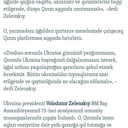
işğalde qalğan vaqıtta, ukrainler ve qırımtatarlar taqip
etilgende, dünya Qırım aqqında unutmamalı», –dedi
Zelenskıy.
O, yarımadanı işğalden qurtaruv meselesinde çalışacaq
Qırım platforması aqqında hatırlattı.
«Donbas-arenada Ukraina gimniniñ yanğıramasını,
Qırımda Ukraina bayrağınıñ dalğalanmasını istesek,
işğal soñunı yaqınlaştırğan qararlarnı qabul etmek
kerekmiz. Bütün ukrainalılar topraqlarımız azat
etilgende ve qaytarılğanda ne olacağını añlamalı», –
dedi Zelenskıy.
Ukraina prezidenti
Volodımır Zelenskıy
BM Baş
Assambleyasınıñ 75-inci sessiyasınıñ umumiy
munaqaşalarında çıqışta bulundı. O, Qırımda insan
aqları vaziyetine dair yañı qararğa qol tutmağa ve