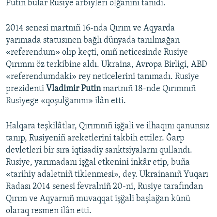
Putin bular Rusiye arbiyleri olğanını tanıdı.
2014 senesi martnıñ 16-nda Qırım ve Aqyarda
yarımada statusınen bağlı dünyada tanılmağan
«referendum» olıp keçti, onıñ neticesinde Rusiye
Qırımnı öz terkibine aldı. Ukraina, Avropa Birligi, ABD
«referendumdaki» rey neticelerini tanımadı. Rusiye
prezidenti
Vladimir Putin
martnıñ 18-nde Qırımnıñ
Rusiyege «qoşulğanını» ilân etti.
Halqara teşkilâtlar, Qırımnıñ işğali ve ilhaqını qanunsız
tanıp, Rusiyeniñ areketlerini takbih ettiler. Ğarp
devletleri bir sıra iqtisadiy sanktsiyalarnı qullandı.
Rusiye, yarımadanı işğal etkenini inkâr etip, buña
«tarihiy adaletniñ tiklenmesi», dey. Ukrainanıñ Yuqarı
Radası 2014 senesi fevralniñ 20-ni, Rusiye tarafından
Qırım ve Aqyarnıñ muvaqqat işğali başlağan künü
olaraq resmen ilân etti.