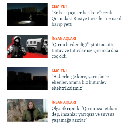
CEMİYET
"Er kes qaça, er kes kete": cenk
Qırımdaki Rusiye turistlerine nasıl
barıp yetti
İNSAN AQLARI
"Qırım birdemligi" işini toqtattı,
tintüv ve tutuvlar ise Qırımda daa
çoq oldı
CEMİYET
"Haberlerge köre, yarıq bere
ekenler, amma biz bütünley
ekektriksizmiz"
İNSAN AQLARI
Olğa Skrıpnık: "Qırım azat etilsin
dep, insanlar yarıqsız ve suvsuz
yaşamağa azırlar"