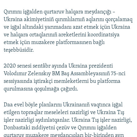
Qırımnı işğalden qurtaruv halqara meydançığı –
Ukraina akimiyetiniñ qırımlılarnıñ aqlarını qorçalamaq
ve işğal altındaki yarımadanı azat etmek içün Ukraina
ve halqara ortaqlarınıñ areketlerini koordinatsiya
etmek içün muzakere platformasınen bağlı
teşebbüsidir.
2020 senesi sentâbr ayında Ukraina prezidenti
Volodımır Zelenskıy BM Baş Assambleyasınıñ 75-nci
sessiyasında iştirakçi memleketlerni bu platforma
qurulmasına qoşulmağa çağırdı.
Daa evel böyle planlarını Ukrainanıñ vaqtınca işğal
etilgen topraqlar meseleleri nazirligi ve Ukraina Tış
işler nazirligi aydınlatqanlar. Ukraina Tış işler nazirligi,
Donbastaki zıddiyetni çezüv ve Qırımnı işğalden
qurtaruv muzakere meydançıqları bir-birinden ayrı