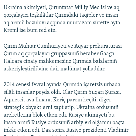
Ukraina akimiyeti, Qırımtatar Milliy Meclisi ve aq
qorçalayıcı teşkilâtlar Qırımdaki taqipler ve insan
aqlarınıñ bozuluvı aqqında muntazam sürette ayta.
Kreml ise bunı red ete.
Qırım Muhtar Cumhuriyeti ve Aqyar prokuraturası
Qırım aq qorçalayıcı gruppasınıñ beraber Gaaga
Halqara cinaiy mahkemesine Qırımda balalarnıñ
askeriyleştirilüvine dair malümat yolladılar.
2014 senesi fevral ayında Qırımda işaretsiz urbada
silâlı insanlar peyda oldı. Olar Qırım Yuqarı Şurası,
Aqmescit ava limanı, Keriç parom keçiti, diger
strategik obyektlerni zapt etip, Ukraina ordusınıñ
areketlerini blok etken edi. Rusiye akimiyeti bu
insanlarnıñ Rusiye ordusınıñ arbiyleri olğanını başta
inkâr etken edi. Daa soñra Rusiye prezidenti Vladimir