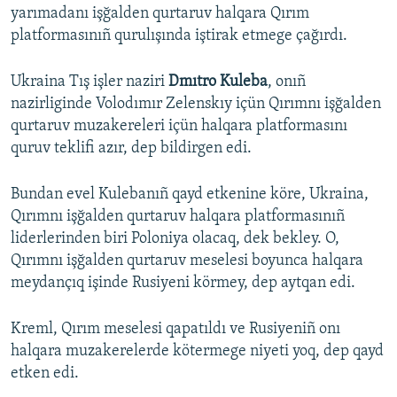
yarımadanı işğalden qurtaruv halqara Qırım
platformasınıñ qurulışında iştirak etmege çağırdı.
Ukraina Tış işler naziri
Dmıtro Kuleba
, onıñ
nazirliginde Volodımır Zelenskıy içün Qırımnı işğalden
qurtaruv muzakereleri içün halqara platformasını
quruv teklifi azır, dep bildirgen edi.
Bundan evel Kulebanıñ qayd etkenine köre, Ukraina,
Qırımnı işğalden qurtaruv halqara platformasınıñ
liderlerinden biri Poloniya olacaq, dek bekley. O,
Qırımnı işğalden qurtaruv meselesi boyunca halqara
meydançıq işinde Rusiyeni körmey, dep aytqan edi.
Kreml, Qırım meselesi qapatıldı ve Rusiyeniñ onı
halqara muzakerelerde kötermege niyeti yoq, dep qayd
etken edi.