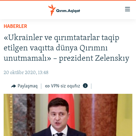
Link
açıqlığı
Esas
HABERLER
mündericege
HABERLER
«Ukrainler ve qırımtatarlar taqip
qaytmaq
SİYASET
Baş
etilgen vaqıtta dünya Qırımnı
İQTİSADİYAT
navigatsiyağa
unutmamalı» – prezident Zelenskıy
qaytmaq
CEMİYET
Qıdıruvğa
20 oktâbr 2020, 13:48
MEDENİYET
qaytmaq
Paylaşmaq
VPN-siz oquñız
İNSAN AQLARI
VİDEO
SÜRET
BLOGLAR
FİKİR