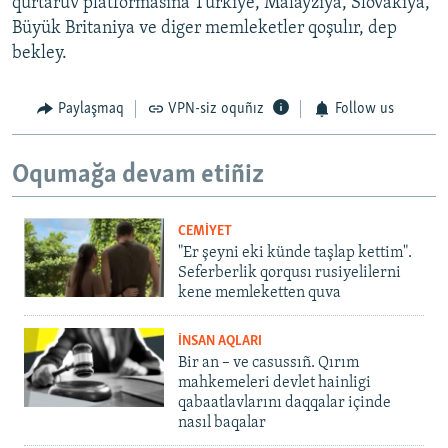
qurtaruv platformasına Türkiye, Malayziya, Slovakiya,
Büyük Britaniya ve diger memleketler qoşulır, dep
bekley.
Paylaşmaq
VPN-siz oquñız
Follow us
Oqumağa devam etiñiz
CEMİYET
"Er şeyni eki künde taşlap kettim".
Seferberlik qorqusı rusiyelilerni
kene memleketten quva
İNSAN AQLARI
Bir an – ve casussıñ. Qırım
mahkemeleri devlet hainligi
qabaatlavlarını daqqalar içinde
nasıl baqalar