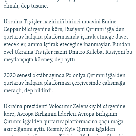
olmalı, dep tüşüne.
Ukraina Tış işler naziriniñ birinci muavini Emine
Ceppar bildirgenine köre, Rusiyeni Qırımnı işğalden
qurtaruv halqara platformasında iştirak etmege davet
etecekler, amma iştirak etecegine inanmaylar. Bundan
evel Ukraina Tış işler naziri Dmıtro Kuleba, Rusiyeni bu
meydançıqta körmey, dep ayttı.
2020 senesi oktâbr ayında Poloniya Qırımnı işğalden
qurtaruv halqara platforması çerçivesinde çalışmağa
meraqlı, dep bildirdi.
Ukraina prezidenti Volodımır Zelenskıy bildirgenine
köre, Avropa Birliginiñ liderleri Avropa Birliginiñ
Qırımnı işğalden qurtaruv platformasına qoşulmağa
azır olğanını ayttı. Resmiy Kyiv Qırımnı işğalden