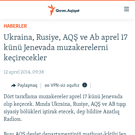
Link
açıqlığı
Esas
HABERLER
mündericege
HABERLER
Ukraina, Rusiye, AQŞ ve Ab aprel 17
qaytmaq
SİYASET
Baş
künü Jenevada muzakerelerni
İQTİSADİYAT
navigatsiyağa
keçirecekler
qaytmaq
CEMİYET
Qıdıruvğa
12 aprel 2014, 09:38
MEDENİYET
qaytmaq
Paylaşmaq
VPN-siz oquñız
İNSAN AQLARI
Dört taraflama muzakereler aprel 17 künü Jenevada
VİDEO
olıp keçecek. Mında Ukraina, Rusiye, AQŞ ve AB tışqı
SÜRET
siyasiy bölükleri iştirak etecek, dep bildire Azatlıq
BLOGLAR
Radiosı.
FİKİR
Bunı AQŞ devlet departamentiniñ matbuat-kâtibi Jen