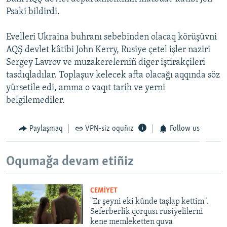
Psaki bildirdi.
Русский
Українською
Evelleri Ukraina buhranı sebebinden olacaq körüşüvni
AQŞ devlet kâtibi John Kerry, Rusiye çetel işler naziri
Sergey Lavrov ve muzakerelerniñ diger iştirakçileri
QOŞULIÑIZ!
tasdıqladılar. Toplaşuv kelecek afta olacağı aqqında söz
yürsetile edi, amma o vaqıt tarih ve yerni
belgilemediler.
RFE/RS bütün saytları
Paylaşmaq
VPN-siz oquñız
Follow us
Oqumağa devam etiñiz
CEMİYET
"Er şeyni eki künde taşlap kettim".
Seferberlik qorqusı rusiyelilerni
kene memleketten quva