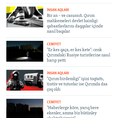
İNSAN AQLARI
Bir an – ve casussıñ. Qırım
mahkemeleri devlet hainligi
qabaatlavlarını daqqalar içinde
nasıl baqalar
CEMİYET
"Er kes qaça, er kes kete": cenk
Qırımdaki Rusiye turistlerine nasıl
barıp yetti
İNSAN AQLARI
"Qırım birdemligi" işini toqtattı,
tintüv ve tutuvlar ise Qırımda daa
çoq oldı
CEMİYET
"Haberlerge köre, yarıq bere
ekenler, amma biz bütünley