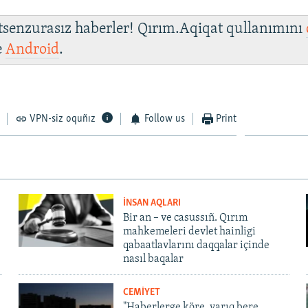
 tsenzurasız haberler! Qırım.Aqiqat qullanımını
e
Android
.
VPN-siz oquñız
Follow us
Print
İNSAN AQLARI
Bir an – ve casussıñ. Qırım
mahkemeleri devlet hainligi
qabaatlavlarını daqqalar içinde
nasıl baqalar
CEMİYET
"Haberlerge köre, yarıq bere