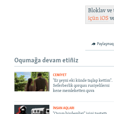
Bloklav ve
içün
iOS
v
Paylaşmaq
Oqumağa devam etiñiz
CEMİYET
"Er şeyni eki künde taşlap kettim".
Seferberlik qorqusı rusiyelilerni
kene memleketten quva
İNSAN AQLARI
"Qırım birdemligi" işini toqtattı,