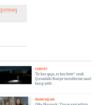
qurmaq
CEMİYET
"Er kes qaça, er kes kete": cenk
Qırımdaki Rusiye turistlerine nasıl
barıp yetti
İNSAN AQLARI
Olğa Skrıpnık: "Qırım azat etilsin