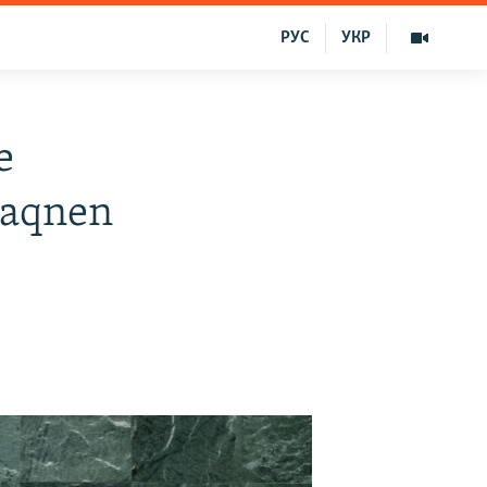
РУС
УКР
e
maqnen