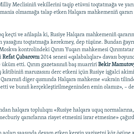
Milliy Meclisiniñ vekillerini taqip etüvni toqtatmağa ve y
e mania olmamağa talap etken Halqara mahkemeniñ qararı
oq keçti ve añlaşıla ki, Rusiye Halqara mahkemeniñ qararı
n yasağını toqtatmağa kerekmey, dep tüşüne. Bundan ğayrı
 Moskva kontrolindeki Qırım Yuqarı mahkemesi Qırımtatar 
si
Refat Çubarovnı
2014 senesi «qalabalıqlar» davası boyunca
e üküm etti. Qırım gazetasınıñ baş muarriri
Bekir Mamutov
 kâtibiniñ maruzasını derc etkeni içün Rusiye işğalci akimi
. Qararnıñ diger qısmında Halqara mahkeme «ukrain tilinde
etti ve bunıñ kerçekleştirilmegeninden emin olamız», – de
ndan halqara toplulıqnı «Rusiye halqara uquq normalarına
buriy qararlarına riayet etmesini israr etmesine» çağırd
 aqları saasında devam etken kergin vaziyetni köz ögüne a