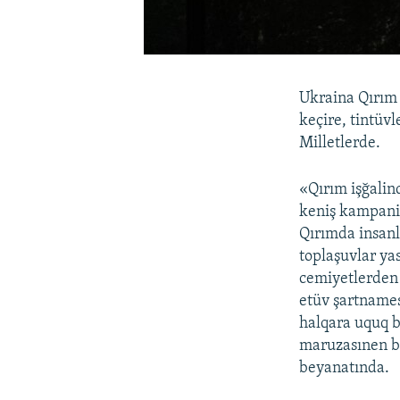
Ukraina Qırım 
keçire, tintüvl
Milletlerde.
«Qırım işğalin
keniş kampaniy
Qırımda insanl
toplaşuvlar yas
cemiyetlerden k
etüv şartnames
halqara uquq 
maruzasınen b
beyanatında.