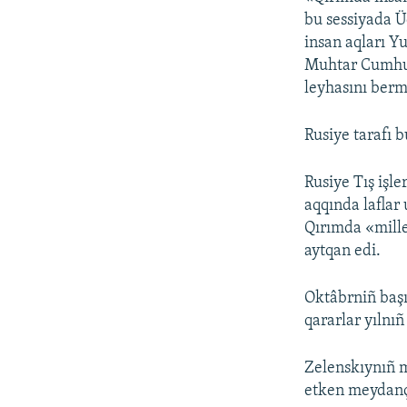
bu sessiyada Ü
insan aqları Y
Muhtar Cumhuri
leyhasını berme
Rusiye tarafı 
Rusiye Tış işle
aqqında laflar 
Qırımda «mille
aytqan edi.
Oktâbrniñ baş
qararlar yılnıñ
Zelenskıynıñ 
etken meydançı