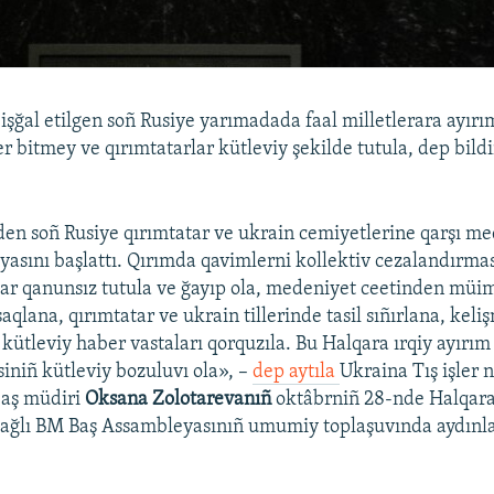
işğal etilgen soñ Rusiye yarımadada faal milletlerara ayırım
er bitmey ve qırımtatarlar kütleviy şekilde tutula, dep bild
den soñ Rusiye qırımtatar ve ukrain cemiyetlerine qarşı me
asını başlattı. Qırımda qavimlerni kollektiv cezalandırmas
ar qanunsız tutula ve ğayıp ola, medeniyet ceetinden müi
aqlana, qırımtatar ve ukrain tillerinde tasil sıñırlana, kel
ütleviy haber vastaları qorquzıla. Bu Halqara ırqiy ayırım 
iniñ kütleviy bozuluvı ola», –
dep aytıla
Ukraina Tış işler n
baş müdiri
Oksana Zolotarevanıñ
oktâbrniñ 28-nde Halqa
ağlı BM Baş Assambleyasınıñ umumiy toplaşuvında aydınl