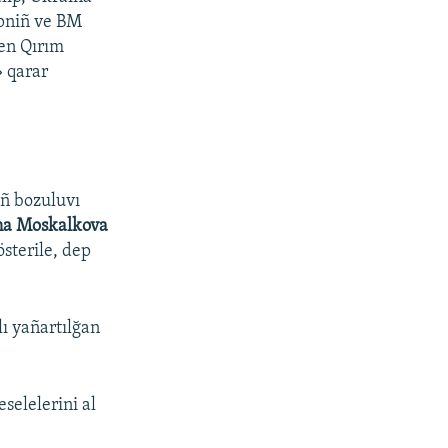
ipniñ ve BM
gen Qırım
» qarar
ıñ bozuluvı
na Moskalkova
sterile, dep
ı yañartılğan
.
elelerini al