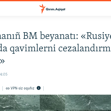
anıñ BM beyanatı: «Rusiy
da qavimlerni cezalandır
a»
14:05
VPN-siz oquñız