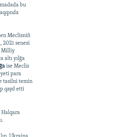
arımadada bu
 aqqında
nen Meclisniñ
, 2021 senesi
Milliy
 altı yılğa
ğa
ise Meclis
yeti para
 tasilni temin
p qayd etti
, Halqara
ı.
lıp, Ukraina