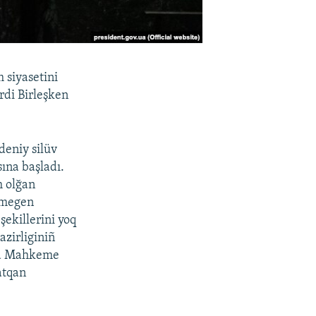
 siyasetini
irdi Birleşken
deniy silüv
ına başladı.
m olğan
işmegen
şekillerini yoq
azirliginiñ
ra Mahkeme
atqan