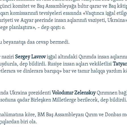
çünci komitet ve Baş Assambleyağa bıltır qarar ve Baş kât
uqarı komissarınıñ tevsiyeleri esasında «Vaqtınca işğal etil
yeti ve Aqyar şeerinde insan aqlarınıñ vaziyeti, Ukraina
ge planlaştıra», – dep qoştı o.
bu beyanatqa daa cevap bermedi.
r naziri
Sergey Lavrov
işğal altındaki Qırımda insan aqların
uydurıla, dep bildirdi. Rusiye insan aqları vekâletlisi
Tatya
tlerara ve dinlerara barışıq» bar ve tamır halqqa yardım kö
ında Ukraina prezidenti
Volodımır Zelenskıy
Qırımnen bağl
 soñuna qadar Birleşken Milletlerge berilecek, dep bildirdi
malümatına köre, BM Baş Assambleyası Qırım ve Donbas mes
qlardan biri ola.