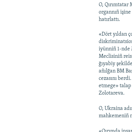
O, Qırımtatar 
organnıñ işin
hatırlattı.
«Dört yıldan ç
diskriminatsio
iyünniñ 1-nde
Meclisiniñ rei
ğıyabiy şekild
añılğan BM Baş
cezasını berdi
etmege» talap 
Zolotareva.
O, Ukraina adı
mahkemeniñ mec
«Qırımda insan