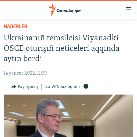
Link
açıqlığı
Esas
HABERLER
mündericege
HABERLER
Ukrainanıñ temsilcisi Viyanadki
qaytmaq
SİYASET
Baş
OSCE oturışıñ neticeleri aqqında
İQTİSADİYAT
navigatsiyağa
aytıp berdi
qaytmaq
CEMİYET
Qıdıruvğa
14 yanvar 2022, 11:30
MEDENİYET
qaytmaq
Paylaşmaq
VPN-siz oquñız
İNSAN AQLARI
VİDEO
SÜRET
BLOGLAR
FİKİR