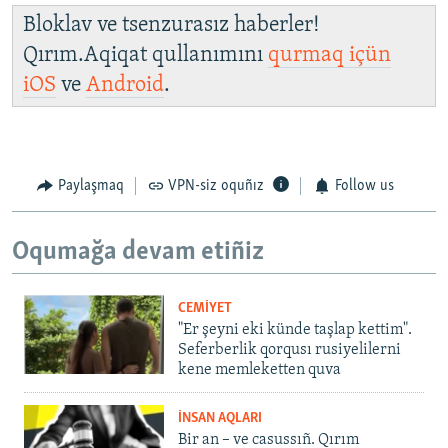
Bloklav ve tsenzurasız haberler!
Qırım.Aqiqat qullanımını
qurmaq içün
iOS
ve
Android
.
Paylaşmaq
VPN-siz oquñız
Follow us
Oqumağa devam etiñiz
CEMİYET
"Er şeyni eki künde taşlap kettim".
Seferberlik qorqusı rusiyelilerni
kene memleketten quva
İNSAN AQLARI
Bir an – ve casussıñ. Qırım