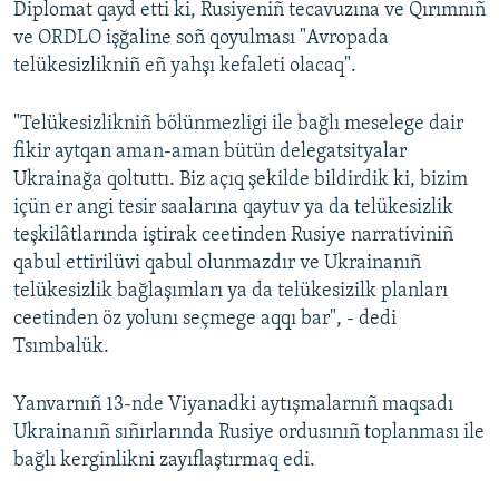
Diplomat qayd etti ki, Rusiyeniñ tecavuzına ve Qırımnıñ
ve ORDLO işğaline soñ qoyulması "Avropada
telükesizlikniñ eñ yahşı kefaleti olacaq".
"Telükesizlikniñ bölünmezligi ile bağlı meselege dair
fikir aytqan aman-aman bütün delegatsityalar
Ukrainağa qoltuttı. Biz açıq şekilde bildirdik ki, bizim
içün er angi tesir saalarına qaytuv ya da telükesizlik
teşkilâtlarında iştirak ceetinden Rusiye narrativiniñ
qabul ettirilüvi qabul olunmazdır ve Ukrainanıñ
telükesizlik bağlaşımları ya da telükesizilk planları
ceetinden öz yolunı seçmege aqqı bar", - dedi
Tsımbalük.
Yanvarnıñ 13-nde Viyanadki aytışmalarnıñ maqsadı
Ukrainanıñ sıñırlarında Rusiye ordusınıñ toplanması ile
bağlı kerginlikni zayıflaştırmaq edi.