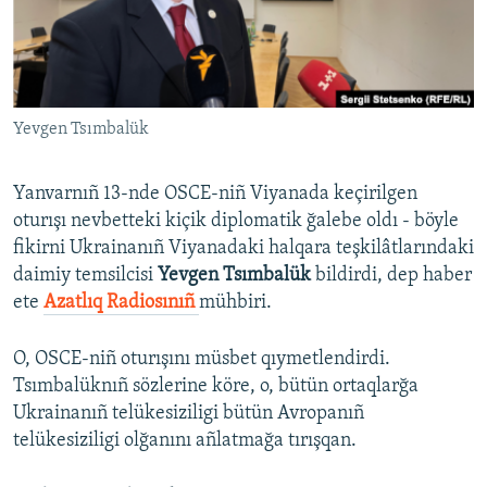
Русский
Українською
Yevgen Tsımbalük
QOŞULIÑIZ!
Yanvarnıñ 13-nde OSCE-niñ Viyanada keçirilgen
oturışı nevbetteki kiçik diplomatik ğalebe oldı - böyle
RFE/RS bütün saytları
fikirni Ukrainanıñ Viyanadaki halqara teşkilâtlarındaki
daimiy temsilcisi
Yevgen Tsımbalük
bildirdi, dep haber
ete
Azatlıq Radiosınıñ
mühbiri.
O, OSCE-niñ oturışını müsbet qıymetlendirdi.
Tsımbalüknıñ sözlerine köre, o, bütün ortaqlarğa
Ukrainanıñ telükesiziligi bütün Avropanıñ
telükesiziligi olğanını añlatmağa tırışqan.