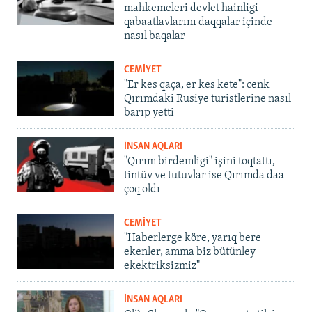
mahkemeleri devlet hainligi
qabaatlavlarını daqqalar içinde
nasıl baqalar
CEMİYET
"Er kes qaça, er kes kete": cenk
Qırımdaki Rusiye turistlerine nasıl
barıp yetti
İNSAN AQLARI
"Qırım birdemligi" işini toqtattı,
tintüv ve tutuvlar ise Qırımda daa
çoq oldı
CEMİYET
"Haberlerge köre, yarıq bere
ekenler, amma biz bütünley
ekektriksizmiz"
İNSAN AQLARI