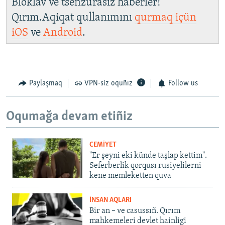
Bloklav ve tsenzurasız haberler!
Qırım.Aqiqat qullanımını
qurmaq içün
iOS
ve
Android
.
Paylaşmaq
VPN-siz oquñız
Follow us
Oqumağa devam etiñiz
CEMİYET
"Er şeyni eki künde taşlap kettim".
Seferberlik qorqusı rusiyelilerni
kene memleketten quva
İNSAN AQLARI
Bir an – ve casussıñ. Qırım
mahkemeleri devlet hainligi