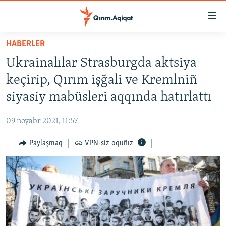
Link
açıqlığı
Esas
HABERLER
mündericege
HABERLER
Ukrainalılar Strasburgda aktsiya
qaytmaq
SİYASET
Baş
keçirip, Qırım işğali ve Kremlniñ
İQTİSADİYAT
navigatsiyağa
siyasiy mabüsleri aqqında hatırlattı
qaytmaq
CEMİYET
Qıdıruvğa
09 noyabr 2021, 11:57
MEDENİYET
qaytmaq
Paylaşmaq
VPN-siz oquñız
İNSAN AQLARI
VİDEO
SÜRET
BLOGLAR
FİKİR