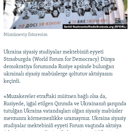
Русский
Українською
Nümüneviy fotoresim
QOŞULIÑIZ!
Ukraina siyasiy studiyalar mektebiniñ eyyeti
Strasburgda (World Forum for Democracy) Dünya
RFE/RS bütün saytları
demokratiya forumında Rusiye apsinde bulunğan
ukrainalı siyasiy mabüslerge qoltutuv aktsiyasını
keçirdi.
«Muzakereler etraftaki müitnen bağlı olsa da,
Rusiyede, işğal etilgen Qırımda ve Ukrainanıñ şarqında
tutulğan Ukraina vatandaşları olğan siyasiy mabüsler
mevzusını körmemezlikke uramaymız. Ukraina siyasiy
studiyalar mektebiniñ eyyeti Forum vaqtında aktsiya