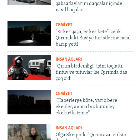
qabaatlavlarını daqqalar içinde
nasıl baqalar
CEMİYET
"Er kes qaça, er kes kete": cenk
Qırımdaki Rusiye turistlerine nasıl
barıp yetti
İNSAN AQLARI
"Qırım birdemligi" işini toqtattı,
tintüv ve tutuvlar ise Qırımda daa
çoq oldı
CEMİYET
"Haberlerge köre, yarıq bere
ekenler, amma biz bütünley
ekektriksizmiz"
İNSAN AQLARI
Olğa Skrıpnık: "Qırım azat etilsin