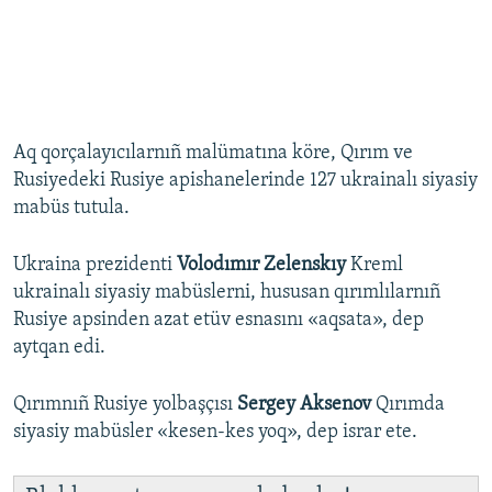
Aq qorçalayıcılarnıñ malümatına köre, Qırım ve
Rusiyedeki Rusiye apishanelerinde 127 ukrainalı siyasiy
mabüs tutula.
Ukraina prezidenti
Volodımır Zelenskıy
Kreml
ukrainalı siyasiy mabüslerni, hususan qırımlılarnıñ
Rusiye apsinden azat etüv esnasını «aqsata», dep
aytqan edi.
Qırımnıñ Rusiye yolbaşçısı
Sergey Aksenov
Qırımda
siyasiy mabüsler «kesen-kes yoq», dep israr ete.