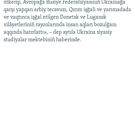
ötkerip, Avropağa Rusiye Federatsiyasınıñ Ukrainağa
qarşı yapqan arbiy tecavuzı, Qırım işğali ve yarımadada
ve vaqtınca işğal etilgen Donetsk ve Lugansk
vilâyetleriniñ rayonlarında insan aqları bozulğanı
aqqında hatırlattı», – dep aytıla Ukraina siyasiy
studiyalar mektebiniñ haberinde.