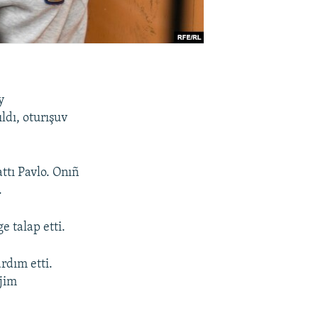
y
dı, oturışuv
ttı Pavlo. Onıñ
.
 talap etti.
ardım etti.
ejim