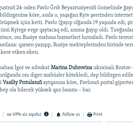
gustnıñ 24-nden Pavlo Ğrıb Beyazrusiyeniñ Gomelinde ğayıp
bildirgenine köre, anda o, yaşağan Kyiv şeerinden internet
körüşmek içün ketti. Pavlo (ğayıp olğanda 19 yaşında edi, şi
künü Kyivge evge qaytacaq edi, amma ğayıp oldı. Tuvğanlar
irince, onı Rusiye mahsus hızmetleri hırsızladı. Pavlo terr
atlana: qıznen yazışıp, Rusiye mekteplerinden birinde te
kere etken eken.
babası İgor ve advokat
Marina Dubrovina
ukrainalı Rostov
ırılğanda onı diger mabüsler kötekledi, dep bildirgen edile
i
Vasiliy Prıtulanıñ
aytqanına köre, Pavlonıñ portal giperten
ep ola bilecek yüksek qan basımı – bar.
VPN-siz oquñız
Follow us
Print