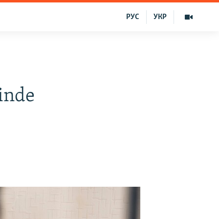
РУС
УКР
inde