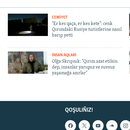
CEMİYET
"Er kes qaça, er kes kete": cenk
Qırımdaki Rusiye turistlerine nasıl
barıp yetti
İNSAN AQLARI
Olğa Skrıpnık: "Qırım azat etilsin
dep, insanlar yarıqsız ve suvsuz
yaşamağa azırlar"
QOŞULIÑIZ!