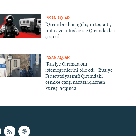
İNSAN AQLARI
"Qırım birdemligi" işini toqtattı,
tintüv ve tutuvlar ise Qırımda daa
çoq oldı
İNSAN AQLARI
"Rusiye Qırımda onı
istemegenlerini bile edi". Rusiye
Federatsiyasınıñ Qırımdaki
cenkke qarşı narazılıqlarnen
küreşi aqqında