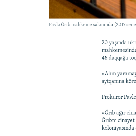
Pavlo Ğrıb mahkeme salonında (2017 senes
20 yaşında ukr
mahkemesinde 
45 daqqağa toq
«Alım yaramay,
aytqanına köre
Prokuror Pavlo
«Ğrıb ağır cina
Ğrıbnı cinayet
koloniyasında 