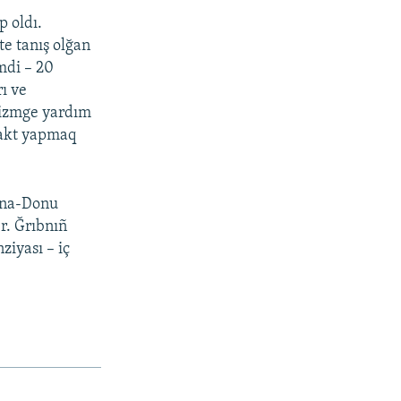
 oldı.
te tanış olğan
mdi – 20
ı ve
orizmge yardım
rakt yapmaq
-na-Donu
r. Ğrıbnıñ
ziyası – iç