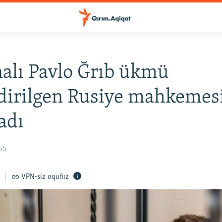
alı Pavlo Ğrıb ükmü
dirilgen Rusiye mahkemes
adı
55
VPN-siz oquñız