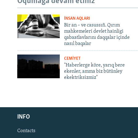
Oqumağa devam etiñiz
İNSAN AQLARI
Bir an – ve casussıñ. Qırım
mahkemeleri devlet hainligi
qabaatlavlarını daqqalar içinde
nasıl baqalar
CEMİYET
"Haberlerge köre, yarıq bere
ekenler, amma biz bütünley
ekektriksizmiz"
Русский
INFO
Українською
Contacts
QOŞULIÑIZ!