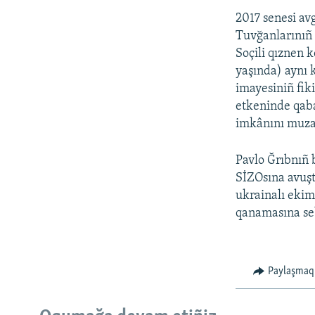
2017 senesi av
Tuvğanlarınıñ 
Soçili qıznen 
yaşında) aynı 
imayesiniñ fik
etkeninde qaba
imkânını muza
Pavlo Ğrıbnıñ 
SİZOsına avuşt
ukrainalı ekim
qanamasına seb
Paylaşmaq