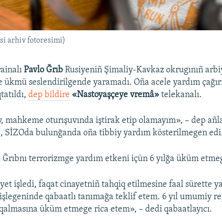
i arhiv fotoresimi)
ainalı
Pavlo Ğrıb
Rusiyeniñ Şimaliy-Kavkaz okrugınıñ arbi
ükmü seslendirilgende yaramadı. Oña acele yardım çağırıl
tatıldı,
dep bildire
«Nastoyaşçeye vremâ»
telekanalı.
 mahkeme oturışuvında iştirak etip olamayım», – dep añla
, SİZOda bulunğanda oña tibbiy yardım kösterilmegen edi
 Ğrıbnı terrorizmge yardım etkeni içün 6 yılğa üküm etmege
yet işledi, faqat cinayetniñ tahqiq etilmesine faal sürette y
 işlegeninde qabaatlı tanımağa teklif etem. 6 yıl umumiy r
qalmasına üküm etmege rica etem», – dedi qabaatlayıcı.