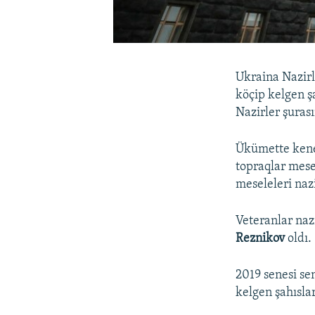
Ukraina Nazirl
köçip kelgen ş
Nazirler şurası
Ükümette kene 
topraqlar mesel
meseleleri nazi
Veteranlar nazi
Reznikov
oldı.
2019 senesi se
kelgen şahıslar