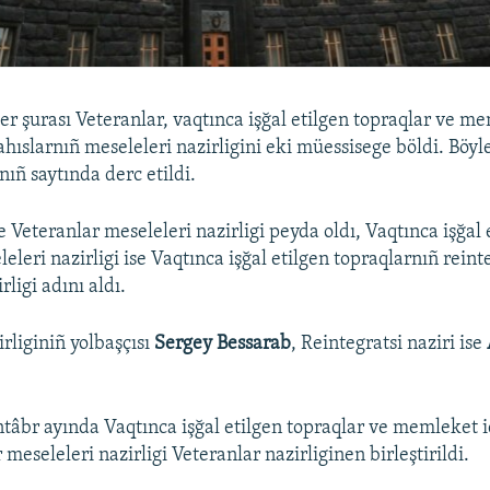
er şurası Veteranlar, vaqtınca işğal etilgen topraqlar ve m
ahıslarnıñ meseleleri nazirligini eki müessisege böldi. Böyl
nıñ saytında derc etildi.
Veteranlar meseleleri nazirligi peyda oldı, Vaqtınca işğal 
eleri nazirligi ise Vaqtınca işğal etilgen topraqlarnıñ reint
rligi adını aldı.
rliginiñ yolbaşçısı
Sergey Bessarab
, Reintegratsi naziri ise
ntâbr ayında Vaqtınca işğal etilgen topraqlar ve memleket 
 meseleleri nazirligi Veteranlar nazirliginen birleştirildi.