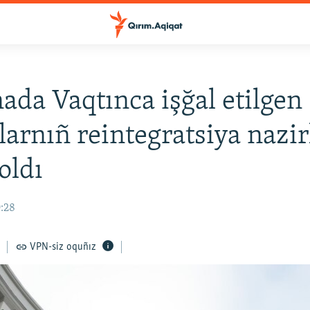
ada Vaqtınca işğal etilgen
larnıñ reintegratsiya nazir
oldı
9:28
VPN-siz oquñız