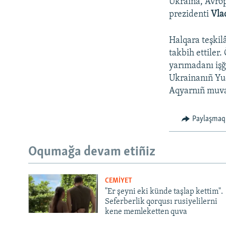
Ukraina, Avrop
prezidenti
Vla
Halqara teşkilâ
takbih ettiler.
yarımadanı işğ
Ukrainanıñ Yuq
Aqyarnıñ muvaq
Paylaşmaq
Oqumağa devam etiñiz
CEMİYET
"Er şeyni eki künde taşlap kettim".
Seferberlik qorqusı rusiyelilerni
kene memleketten quva