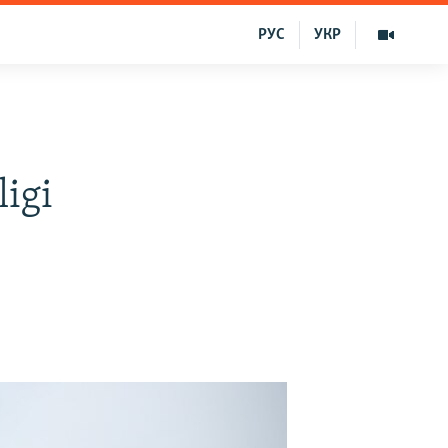
РУС
УКР
ligi