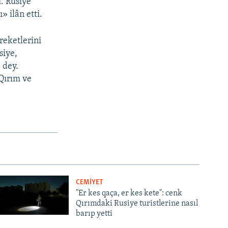
. Rusiye
 ilân etti.
reketlerini
siye,
 dey.
Qırım ve
CEMİYET
"Er kes qaça, er kes kete": cenk
Qırımdaki Rusiye turistlerine nasıl
barıp yetti