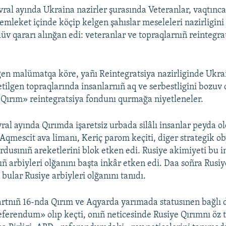
vral ayında Ukraina nazirler şurasında Veteranlar, vaqtınca 
emleket içinde köçip kelgen şahıslar meseleleri nazirligini
üv qararı alınğan edi: veteranlar ve topraqlarnıñ reintegra
gen malümatqa köre, yañı Reintegratsiya nazirliginde Ukra
etilgen topraqlarında insanlarnıñ aq ve serbestligini bozuv 
Qırım» reintegratsiya fondunı qurmağa niyetleneler.
ral ayında Qırımda işaretsiz urbada silâlı insanlar peyda ol
 Aqmescit ava limanı, Keriç parom keçiti, diger strategik ob
ordusınıñ areketlerini blok etken edi. Rusiye akimiyeti bu 
ıñ arbiyleri olğanını başta inkâr etken edi. Daa soñra Rusiy
bular Rusiye arbiyleri olğanını tanıdı.
artnıñ 16-nda Qırım ve Aqyarda yarımada statusınen bağlı
ferendum» olıp keçti, onıñ neticesinde Rusiye Qırımnı öz t