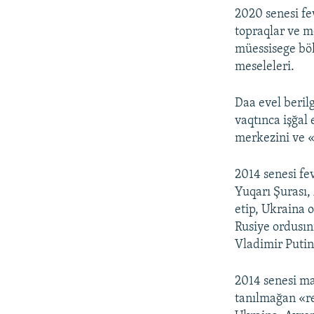
2020 senesi fe
topraqlar ve m
müessisege böl
meseleleri.
Daa evel beril
vaqtınca işğal 
merkezini ve «
2014 senesi fev
Yuqarı Şurası,
etip, Ukraina 
Rusiye ordusın
Vladimir Putin 
2014 senesi m
tanılmağan «re