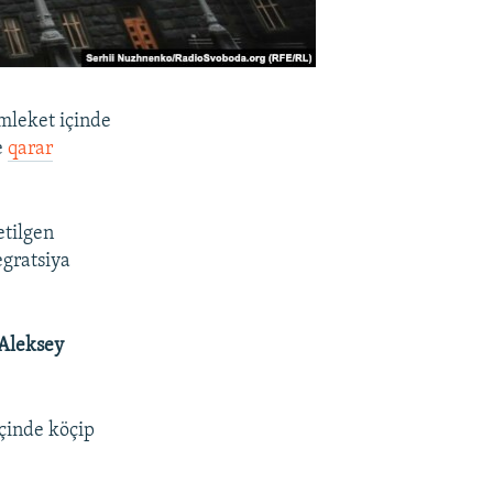
emleket içinde
e
qarar
etilgen
egratsiya
Aleksey
içinde köçip