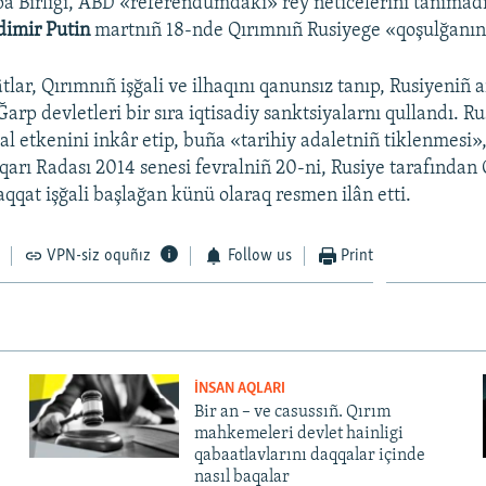
a Birligi, ABD «referendumdaki» rey neticelerini tanımadı
dimir Putin
martnıñ 18-nde Qırımnıñ Rusiyege «qoşulğanını»
tlar, Qırımnıñ işğali ve ilhaqını qanunsız tanıp, Rusiyeniñ a
 Ğarp devletleri bir sıra iqtisadiy sanktsiyalarnı qullandı. Ru
al etkenini inkâr etip, buña «tarihiy adaletniñ tiklenmesi»,
arı Radası 2014 senesi fevralniñ 20-ni, Rusiye tarafından 
qat işğali başlağan künü olaraq resmen ilân etti.
VPN-siz oquñız
Follow us
Print
İNSAN AQLARI
Bir an – ve casussıñ. Qırım
mahkemeleri devlet hainligi
qabaatlavlarını daqqalar içinde
nasıl baqalar