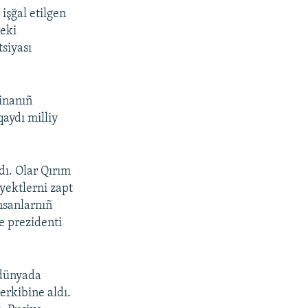
işğal etilgen
 eki
tsiyası
inanıñ
qaydı milliy
dı. Olar Qırım
yektlerni zapt
insanlarnıñ
e prezidenti
 dünyada
erkibine aldı.