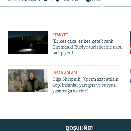
CEMİYET
"Er kes qaça, er kes kete": cenk
Qırımdaki Rusiye turistlerine nasıl
barıp yetti
İNSAN AQLARI
Olğa Skrıpnık: "Qırım azat etilsin
dep, insanlar yarıqsız ve suvsuz
yaşamağa azırlar"
QOŞULIÑIZ!