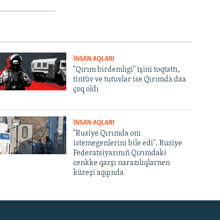
İNSAN AQLARI
"Qırım birdemligi" işini toqtattı,
tintüv ve tutuvlar ise Qırımda daa
çoq oldı
İNSAN AQLARI
"Rusiye Qırımda onı
istemegenlerini bile edi". Rusiye
Federatsiyasınıñ Qırımdaki
cenkke qarşı narazılıqlarnen
küreşi aqqında