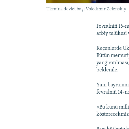
Ukraina devlet başı Volodımır Zelenskıy
Fevralniñ 16-n
arbiy telükesi 
Keçenlerde Ukr
Bütün memuriy 
yanğıratılması
beklenile.
Yañı bayramnıñ
fevralniñ 14-nd
«Bu künü milli
kösterecekmiz»