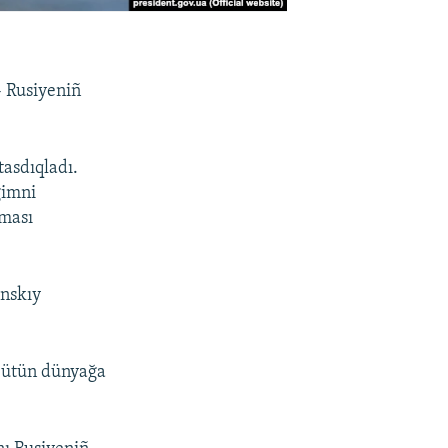
- Rusiyeniñ
asdıqladı.
gimni
lması
enskıy
 bütün dünyağa