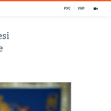
РУС
УКР
esi
e