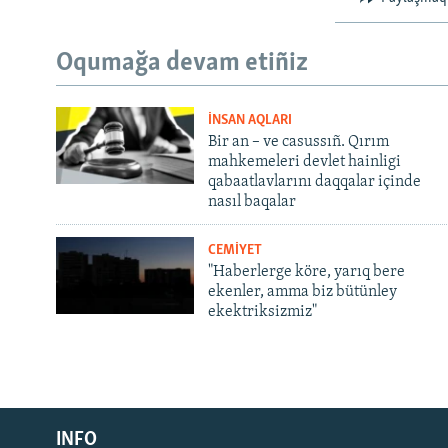
Oqumağa devam etiñiz
İNSAN AQLARI
Bir an – ve casussıñ. Qırım
mahkemeleri devlet hainligi
qabaatlavlarını daqqalar içinde
nasıl baqalar
CEMİYET
"Haberlerge köre, yarıq bere
ekenler, amma biz bütünley
ekektriksizmiz"
Русский
INFO
Українською