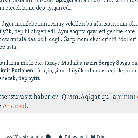
haber vastaları, hususan
Spiegel
alman neşiri, fevralniñ 16-
m etecek künü dep aytqan edi.
a diger memleketniñ resmiy vekilleri bu afta Rusiyeniñ U
büyük, dep bildirgen edi. Aynı vaqıtta qayd etilgenine köre
 etermi alâ daa belli degil. Ğarp memleketleriniñ liderleri
dep ayta.
anlarını inkâr ete. Rusiye Mudafaa naziri
Sergey Şoygu
ba
imir Putinnen
körüşip, şimdi büyük talimler keçirile, amm
necek, dep ayttı.
 tsenzurasız haberler! Qırım.Aqiqat qullanımını
e
Android
.
VPN-siz oquñız
Follow us
Print