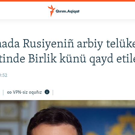
ada Rusiyeniñ arbiy telük
tinde Birlik künü qayd etil
0:52
VPN-siz oquñız