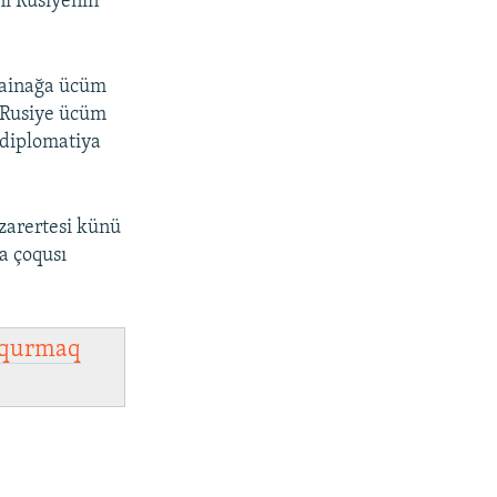
nı Rusiyeniñ
krainağa ücüm
, Rusiye ücüm
 diplomatiya
zarertesi künü
a çoqusı
qurmaq