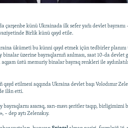
da çarşenbe künü Ukrainada ilk sefer yañı devlet bayramı 
vaziyetinde Birlik künü qayd etile.
aina ükümeti bu künni qayd etmek içün tedbirler planını t
binalar üzerine bayraqlarnıñ asılması, saat 10-da devlet 
, aqşam üstü memuriy binalar bayraq renkleri ile aydınlatı
 qayd etilmesi aqqında Ukraina devlet başı Volodımır Zel
e ilân etti.
y bayraqlarnı asaraq, sarı-mavı şeritler taqıp, birligimizni
, – dep aytı Zelenskıy.