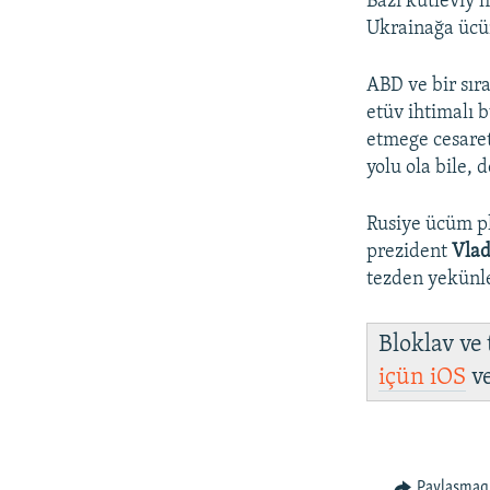
Bazı kütleviy 
Ukrainağa ücü
ABD ve bir sır
etüv ihtimalı 
etmege cesaret
yolu ola bile, 
Rusiye ücüm pl
prezident
Vlad
tezden yekünle
Bloklav ve
içün
iOS
v
Paylaşmaq