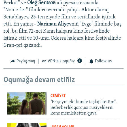
Berkut" ve
Oleğ Sentsov
nıñ pyesası esasında
"Nomerler" filmleri üzerinde çalışa. Aktör olaraq
Seitablayev, 25-ten ziyade film ve seriallarda iştirak
etti. Eñ yañısı -
Nariman Aliyev
niñ "Evge" filminde baş
rol, bu film 72-nci Kann halqara kino festivalinde
iştirak etti ve 10-uncı Odessa halqara kino festivalinde
Gran-pri qazandı.
Paylaşmaq
VPN-siz oquñız
Follow us
Oqumağa devam etiñiz
CEMİYET
"Er şeyni eki künde taşlap kettim".
Seferberlik qorqusı rusiyelilerni
kene memleketten quva