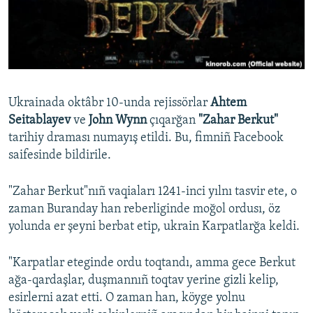
Русский
Українською
QOŞULIÑIZ!
Ukrainada oktâbr 10-unda rejissörlar
Ahtem
Seitablayev
ve
John Wynn
​ çıqarğan
"Zahar Berkut"
tarihiy draması numayış etildi​. Bu, fimniñ Facebook
RFE/RS bütün saytları
saifesinde bildirile.
"Zahar Berkut"nıñ vaqiaları 1241-inci yılnı tasvir ete, o
zaman Buranday han reberliginde moğol ordusı, öz
yolunda er şeyni berbat etip, ukrain Karpatlarğa keldi.
"Karpatlar eteginde ordu toqtandı, amma gece Berkut
ağa-qardaşlar, duşmannıñ toqtav yerine gizli kelip,
esirlerni azat etti. O zaman han, köyge yolnu