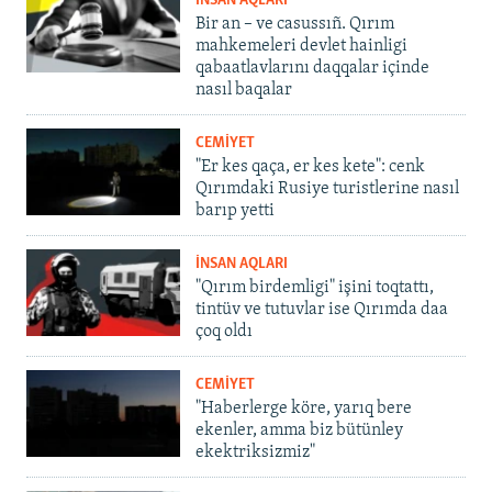
İNSAN AQLARI
Bir an – ve casussıñ. Qırım
mahkemeleri devlet hainligi
qabaatlavlarını daqqalar içinde
nasıl baqalar
CEMİYET
"Er kes qaça, er kes kete": cenk
Qırımdaki Rusiye turistlerine nasıl
barıp yetti
İNSAN AQLARI
"Qırım birdemligi" işini toqtattı,
tintüv ve tutuvlar ise Qırımda daa
çoq oldı
CEMİYET
"Haberlerge köre, yarıq bere
ekenler, amma biz bütünley
ekektriksizmiz"