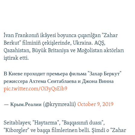
İvan Frankonıñ ikâyesi boyunca çıqarılğan "Zahar
Berkut" filminiñ çekişlerinde, Ukraina. AQŞ,
Qazahistan, Büyük Britaniya ve Moğolistan aktörları
iştirak etti.
В Киеве проходит премьера фильма "Захар Беркут"
режиссера Ахтема Сеитаблаева и Джона Винна
pic.twitter.com/Oi3yQsEib9
— Крым.Реалии (@krymrealii)
October 9, 2019
Seitablayev, "Haytarma", "Başqasınıñ duası",
"Kiborgler" ve başqa filmlerinen belli. Şimdi o "Zahar