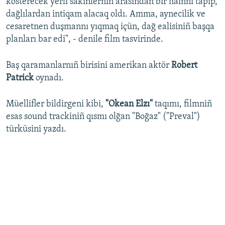
kösterecek yerli sakinlerniñ arasından bir hainni tapıp,
dağlılardan intiqam alacaq oldı. Amma, aynecilik ve
cesaretnen duşmannı yıqmaq içün, dağ ealisiniñ başqa
planları bar edi", - denile film tasvirinde.
Baş qaramanlarnıñ birisini amerikan aktör
Robert
Patrick
oynadı.
Müellifler bildirgeni kibi,
"Okean Elzı"
taqımı, filmniñ
esas sound trackiniñ qısmı olğan "Boğaz" ("Preval")
türküsini yazdı.