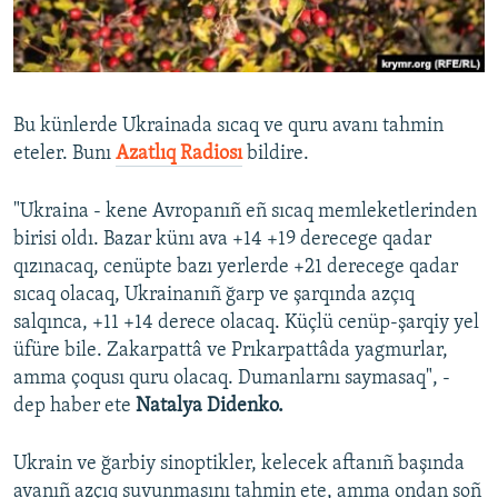
Русский
Українською
Bu künlerde Ukrainada sıcaq ve quru avanı tahmin
QOŞULIÑIZ!
eteler. Bunı
Azatlıq Radiosı
bildire.
"Ukraina - kene Avropanıñ eñ sıcaq memleketlerinden
birisi oldı. Bazar künı ava +14 +19 derecege qadar
RFE/RS bütün saytları
qızınacaq, cenüpte bazı yerlerde +21 derecege qadar
sıcaq olacaq, Ukrainanıñ ğarp ve şarqında azçıq
salqınca, +11 +14 derece olacaq. Küçlü cenüp-şarqiy yel
üfüre bile. Zakarpattâ ve Prıkarpattâda yagmurlar,
amma çoqusı quru olacaq. Dumanlarnı saymasaq", -
dep haber ete
Natalya Didenko.
Ukrain ve ğarbiy sinoptikler, kelecek aftanıñ başında
avanıñ azçıq suvunmasını tahmin ete, amma ondan soñ