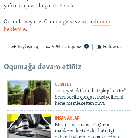
yañı sıcaq ava dalğası kelecek.
Qırımda noyabr 10-unda gece ve saba
duman
beklenile
.
Paylaşmaq
VPN-siz oquñız
Follow us
Oqumağa devam etiñiz
CEMİYET
"Er şeyni eki künde taşlap kettim".
Seferberlik qorqusı rusiyelilerni
kene memleketten quva
İNSAN AQLARI
Bir an – ve casussıñ. Qırım
mahkemeleri devlet hainligi
qabaatlavlarını daqqalar içinde