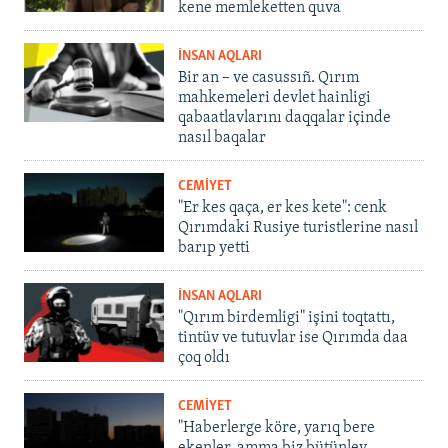
kene memleketten quva
İNSAN AQLARI
Bir an – ve casussıñ. Qırım
mahkemeleri devlet hainligi
qabaatlavlarını daqqalar içinde
nasıl baqalar
CEMİYET
"Er kes qaça, er kes kete": cenk
Qırımdaki Rusiye turistlerine nasıl
barıp yetti
İNSAN AQLARI
"Qırım birdemligi" işini toqtattı,
tintüv ve tutuvlar ise Qırımda daa
çoq oldı
CEMİYET
"Haberlerge köre, yarıq bere