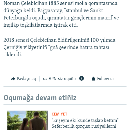
Noman Çelebicihan 1885 senesi molla qorantasında
dünyağa keldi. Bağçasaray, İstanbul ve Sankt-
Peterburgda oqudı, qırımtatar gençleriniñ maarif ve
inqilâp teşkilâtlarında iştirak etti.
2018 senesi Çelebicihan öldürilgeniniñ 100 yılında
Çerniğiv vilâyetiniñ İgnâ şeerinde hatıra tahtası
tiklendi.
Paylaşmaq
VPN-siz oquñız
Follow us
Oqumağa devam etiñiz
CEMİYET
"Er şeyni eki künde taşlap kettim".
Seferberlik qorqusı rusiyelilerni