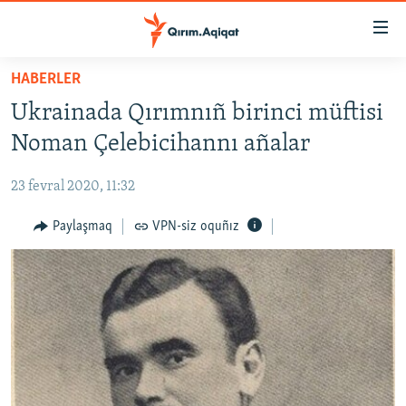
Link
açıqlığı
Esas
HABERLER
mündericege
HABERLER
Ukrainada Qırımnıñ birinci müftisi
qaytmaq
SİYASET
Baş
Noman Çelebicihannı añalar
İQTİSADİYAT
navigatsiyağa
qaytmaq
23 fevral 2020, 11:32
CEMİYET
Qıdıruvğa
MEDENİYET
Paylaşmaq
VPN-siz oquñız
qaytmaq
İNSAN AQLARI
VİDEO
SÜRET
BLOGLAR
FİKİR