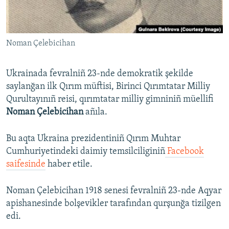
Русский
Українською
Noman Çelebicihan
QOŞULIÑIZ!
Ukrainada fevralniñ 23-nde demokratik şekilde
saylanğan ilk Qırım müftisi, Birinci Qırımtatar Milliy
Qurultayınıñ reisi, qırımtatar milliy gimniniñ müellifi
RFE/RS bütün saytları
Noman Çelebicihan
añıla.
Bu aqta Ukraina prezidentiniñ Qırım Muhtar
Cumhuriyetindeki daimiy temsilciliginiñ
Facebook
saifesinde
haber etile.
Noman Çelebicihan 1918 senesi fevralniñ 23-nde Aqyar
apishanesinde bolşevikler tarafından qurşunğa tizilgen
edi.