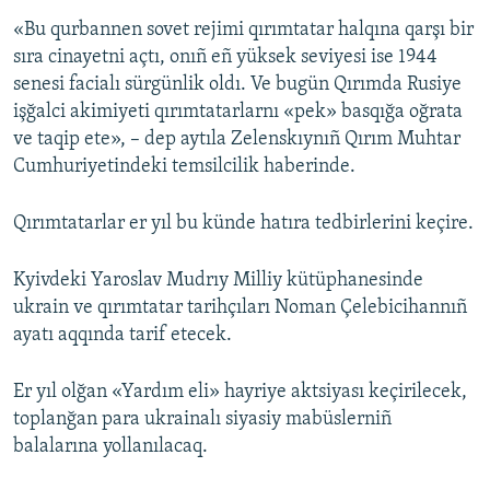
«Bu qurbannen sovet rejimi qırımtatar halqına qarşı bir
sıra cinayetni açtı, onıñ eñ yüksek seviyesi ise 1944
senesi facialı sürgünlik oldı. Ve bugün Qırımda Rusiye
işğalci akimiyeti qırımtatarlarnı «pek» basqığa oğrata
ve taqip ete», – dep aytıla Zelenskıynıñ Qırım Muhtar
Cumhuriyetindeki temsilcilik haberinde.
Qırımtatarlar er yıl bu künde hatıra tedbirlerini keçire.
Kyivdeki Yaroslav Mudrıy Milliy kütüphanesinde
ukrain ve qırımtatar tarihçıları Noman Çelebicihannıñ
ayatı aqqında tarif etecek.
Er yıl olğan «Yardım eli» hayriye aktsiyası keçirilecek,
toplanğan para ukrainalı siyasiy mabüslerniñ
balalarına yollanılacaq.