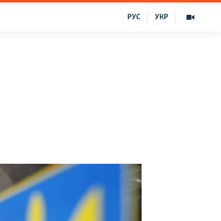
РУС
УКР