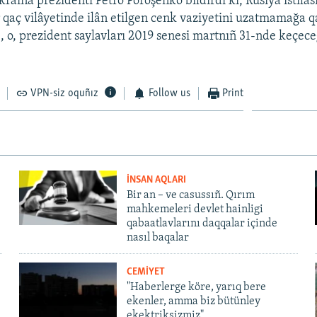
raina prezidenti Petro Poroşenko bildirdi ki, Rusiya istilâ
 qaç vilâyetinde ilân etilgen cenk vaziyetini uzatmamağa q
, o, prezident saylavları 2019 senesi martnıñ 31-nde keçec
VPN-siz oquñız
Follow us
Print
İNSAN AQLARI
Bir an – ve casussıñ. Qırım
mahkemeleri devlet hainligi
qabaatlavlarını daqqalar içinde
nasıl baqalar
CEMİYET
"Haberlerge köre, yarıq bere
ekenler, amma biz bütünley
ekektriksizmiz"