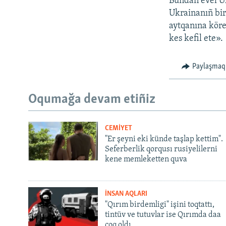
Bundan evel Uk
Ukrainanıñ bir
aytqanına köre
kes kefil ete».
Paylaşmaq
Oqumağa devam etiñiz
CEMİYET
"Er şeyni eki künde taşlap kettim".
Seferberlik qorqusı rusiyelilerni
kene memleketten quva
İNSAN AQLARI
"Qırım birdemligi" işini toqtattı,
tintüv ve tutuvlar ise Qırımda daa
çoq oldı