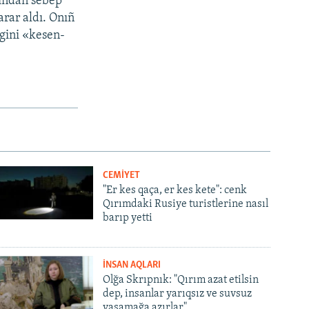
sından sebep
arar aldı. Onıñ
egini «kesen-
CEMİYET
"Er kes qaça, er kes kete": cenk
Qırımdaki Rusiye turistlerine nasıl
barıp yetti
İNSAN AQLARI
Olğa Skrıpnık: "Qırım azat etilsin
dep, insanlar yarıqsız ve suvsuz
yaşamağa azırlar"