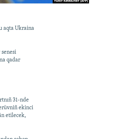
u aqta Ukraina
 senesi
-na qadar
artnıñ 31-nde
berüvniñ ekinci
n etilecek,