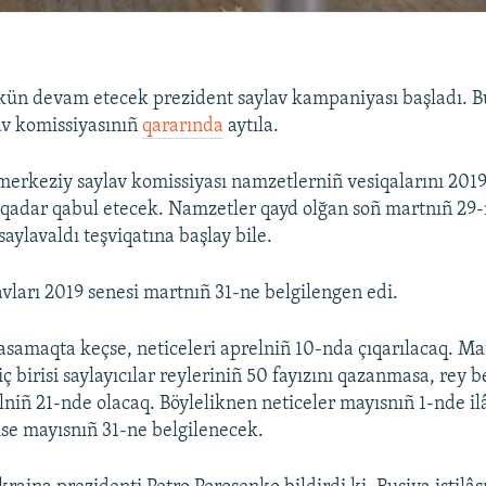
kün devam etecek prezident saylav kampaniyası başladı. B
av komissiyasınıñ
qararında
aytıla.
rkeziy saylav komissiyası namzetlerniñ vesiqalarını 2019
 qadar qabul etecek. Namzetler qayd olğan soñ martnıñ 29
aylavaldı teşviqatına başlay bile.
avları 2019 senesi martnıñ 31-ne belgilengen edi.
basamaqta keçse, neticeleri aprelniñ 10-nda çıqarılacaq. M
 birisi saylayıcılar reyleriniñ 50 fayızını qazanmasa, rey 
niñ 21-nde olacaq. Böyleliknen neticeler mayısnıñ 1-nde ilâ
ise mayısnıñ 31-ne belgilenecek.