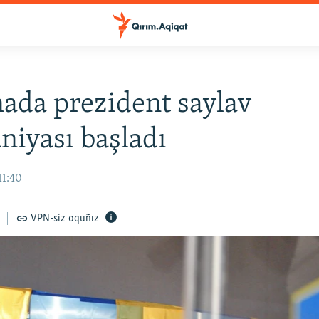
ada prezident saylav
iyası başladı
11:40
VPN-siz oquñız