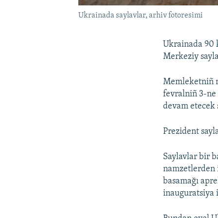
Ukrainada saylavlar, arhiv fotoresimi
Ukrainada 90 
Merkeziy sayl
Memleketniñ me
fevralniñ 3-ne
devam etecek s
Prezident sayl
Saylavlar bir 
namzetlerden iç
basamağı aprel
inauguratsiya 