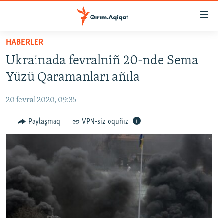
Link
açıqlığı
Esas
HABERLER
mündericege
HABERLER
Ukrainada fevralniñ 20-nde Sema
qaytmaq
SİYASET
Baş
Yüzü Qaramanları añıla
İQTİSADİYAT
navigatsiyağa
qaytmaq
20 fevral 2020, 09:35
CEMİYET
Qıdıruvğa
MEDENİYET
Paylaşmaq
VPN-siz oquñız
qaytmaq
İNSAN AQLARI
VİDEO
SÜRET
BLOGLAR
FİKİR