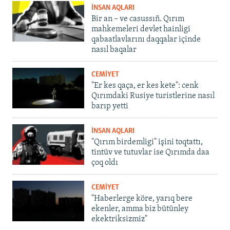
İNSAN AQLARI
Bir an – ve casussıñ. Qırım
mahkemeleri devlet hainligi
qabaatlavlarını daqqalar içinde
nasıl baqalar
CEMİYET
"Er kes qaça, er kes kete": cenk
Qırımdaki Rusiye turistlerine nasıl
barıp yetti
İNSAN AQLARI
"Qırım birdemligi" işini toqtattı,
tintüv ve tutuvlar ise Qırımda daa
çoq oldı
CEMİYET
"Haberlerge köre, yarıq bere
ekenler, amma biz bütünley
ekektriksizmiz"