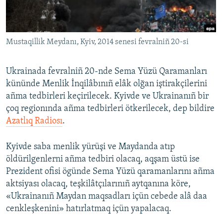
Русский
Українською
Mustaqillik Meydanı, Kyiv, 2014 senesi fevralniñ 20-si
QOŞULIÑIZ!
Ukrainada fevralniñ 20-nde Sema Yüzü Qaramanları
kününde Menlik İnqilâbınıñ elâk olğan iştirakçilerini
añma tedbirleri keçirilecek. Kyivde ve Ukrainanıñ bir
RFE/RS bütün saytları
çoq regionında añma tedbirleri ötkerilecek, dep bildire
Azatlıq Radiosı
.
Kyivde saba menlik yürüşi ve Maydanda atıp
öldürilgenlerni añma tedbiri olacaq, aqşam üstü ise
Prezident ofisi ögünde Sema Yüzü qaramanlarını añma
aktsiyası olacaq, teşkilâtçılarınıñ aytqanına köre,
«Ukrainanıñ Maydan maqsadları içün cebede alâ daa
cenkleşkenini» hatırlatmaq içün yapalacaq.