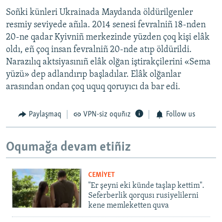
Soñki künleri Ukrainada Maydanda öldürilgenler
resmiy seviyede añıla. 2014 senesi fevralniñ 18-nden
20-ne qadar Kyivniñ merkezinde yüzden çoq kişi elâk
oldı, eñ çoq insan fevralniñ 20-nde atıp öldürildi.
Narazılıq aktsiyasınıñ elâk olğan iştirakçilerini «Sema
yüzü» dep adlandırıp başladılar. Elâk olğanlar
arasından ondan çoq uquq qoruyıcı da bar edi.
Paylaşmaq
VPN-siz oquñız
Follow us
Oqumağa devam etiñiz
CEMİYET
"Er şeyni eki künde taşlap kettim".
Seferberlik qorqusı rusiyelilerni
kene memleketten quva