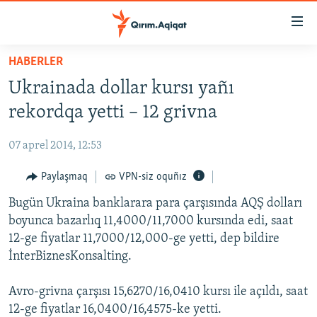
Link
açıqlığı
Esas
HABERLER
mündericege
HABERLER
Ukrainada dollar kursı yañı
qaytmaq
SİYASET
Baş
rekordqa yetti – 12 grivna
İQTİSADİYAT
navigatsiyağa
qaytmaq
07 aprel 2014, 12:53
CEMİYET
Qıdıruvğa
MEDENİYET
Paylaşmaq
VPN-siz oquñız
qaytmaq
İNSAN AQLARI
Bugün Ukraina banklarara para çarşısında AQŞ dolları
boyunca bazarlıq 11,4000/11,7000 kursında edi, saat
VİDEO
12-ge fiyatlar 11,7000/12,000-ge yetti, dep bildire
SÜRET
İnterBiznesKonsalting.
BLOGLAR
Avro-grivna çarşısı 15,6270/16,0410 kursı ile açıldı, saat
FİKİR
12-ge fiyatlar 16,0400/16,4575-ke yetti.