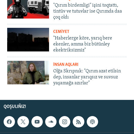
"Qırım birdemligi" işini toqtattı,
tintüv ve tutuvlar ise Qırımda daa
çoq oldı
CEMİYET
"Haberlerge köre, yarıq bere
ekenler, amma biz bütünley
ekektriksizmiz"
İNSAN AQLARI
Olğa Skrıpnık: "Qırım azat etilsin
dep, insanlar yarıqsız ve suvsuz
yaşamağa azırlar"
QOŞULIÑIZ!