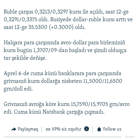
Русский
Ruble çarşısı 0,3213/0,3297 kursı ile açıldı, saat 12-ge
0,3291/0,3375 oldı. Rusiyede dollar-ruble kursı arttı ve
Українською
saat 12-ge 35.5300 (+0.3000) oldı.
QOŞULIÑIZ!
Halqara para çarşısında avro-dollar para birleminiñ
kursı bugün 1,3707/09-dan başladı ve şimdi olduqça
tar şekilde deñişe.
RFE/RS bütün saytları
Aprel 4-de cuma künü banklarara para çarşısında
grivnanıñ kursı dollarğa nisbeten 11,5000/11,6500
grn/doll edi.
Grivnanıñ avroğa köre kursı 15,7590/15,9705 grn/avro
edi. Cuma künü Natsbank çarşığa çıqmadı.
Paylaşmaq
VPN-siz oquñız
Follow us