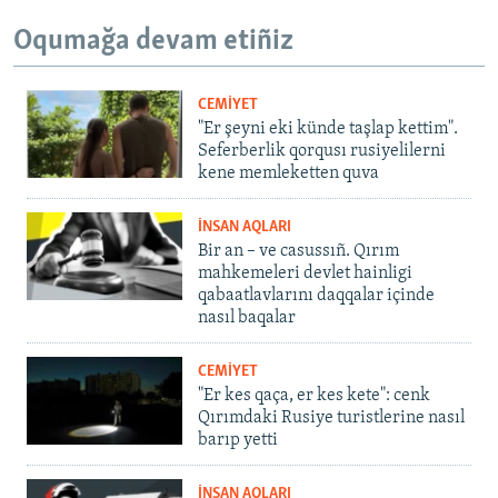
Oqumağa devam etiñiz
CEMİYET
"Er şeyni eki künde taşlap kettim".
Seferberlik qorqusı rusiyelilerni
kene memleketten quva
İNSAN AQLARI
Bir an – ve casussıñ. Qırım
mahkemeleri devlet hainligi
qabaatlavlarını daqqalar içinde
nasıl baqalar
CEMİYET
"Er kes qaça, er kes kete": cenk
Qırımdaki Rusiye turistlerine nasıl
barıp yetti
İNSAN AQLARI