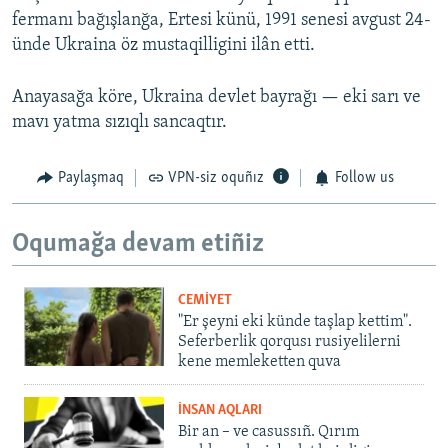
fermanı bağışlanğa, Ertesi künü, 1991 senesi avgust 24-
ünde Ukraina öz mustaqilligini ilân etti.
Anayasağa köre, Ukraina devlet bayrağı — eki sarı ve
mavı yatma sızıqlı sancaqtır.
Paylaşmaq
VPN-siz oquñız
Follow us
Oqumağa devam etiñiz
CEMİYET
"Er şeyni eki künde taşlap kettim".
Seferberlik qorqusı rusiyelilerni
kene memleketten quva
İNSAN AQLARI
Bir an – ve casussıñ. Qırım