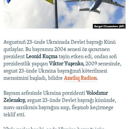
Русский
Українською
QOŞULIÑIZ!
Avgustnıñ 23-ünde Ukrainada Devlet bayrağı Künü
qutlaylar. Bu bayramnı 2004 senesi öz qararınen
prezident
Leonid Kuçma
tayin etken edi, ondan soñ
RFE/RS bütün saytları
prezidentlik yapqan
Viktor Yuşenko,
2009 senesinde,
avgust 23-ünde Ukraina bayrağınıñ köterilmesi
merasimini başladı, bilidre
Azatlıq Radiosı
.
Bayram arfesinde Ukraina prezidenti
Volodımır
Zelenskıy,
avgust 23-ünde Devlet bayrağı kününde,
mavı-sarıikrain bayrağını asıp, fleşmob keçirmege
teklif etti.