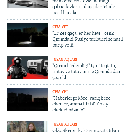
mahkemeleri devlet hainligi
qabaatlavlarını daqqalar içinde
nasıl baqalar
CEMİYET
"Er kes qaça, er kes kete": cenk
Qırımdaki Rusiye turistlerine nasıl
barıp yetti
İNSAN AQLARI
"Qırım birdemligi" işini toqtattı,
tintüv ve tutuvlar ise Qırımda daa
çoq oldı
CEMİYET
"Haberlerge köre, yarıq bere
ekenler, amma biz bütünley
ekektriksizmiz"
İNSAN AQLARI
Olğa Skrıpnık: "Qırım azat etilsin