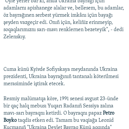
"Öyle yerler bar ki, anda Ukraina bayrağı içün
adamlarnı apishanege alalar ve, bellesem, bu adamlar,
öz bayrağınen serbest yürmek imkânı içün bayağı
şeyden vazgeçir edi. Onıñ içün, keliñiz erinmeyip,
soqaqlarımıznı sarı-mavı renklernen bezeteyik", - dedi
Zelenskıy.
Cuma künü Kyivde Sofiyskaya meydanında Ukraina
prezidenti, Ukraina bayrağınıñ tantanalı köterilmesi
merasiminde iştirak etecek.
Resmiy malümatqa köre, 1991 senesi avgust 23-ünde
bir qaç halq mebusı Yuqarı Radanıñ Sessiya zalına
mavı-sarı bayraqnı ketirdi. O bayraqnı papaz
Petro
Boyko
taqdis etken edi. Tamam bu vaqiağa Leonid
Kuçmanıñ "Ukraina Devlet Bayraq Künü aqqında"