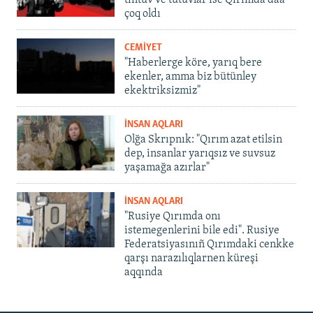
tintüv ve tutuvlar ise Qırımda daa
çoq oldı
CEMİYET
"Haberlerge köre, yarıq bere
ekenler, amma biz bütünley
ekektriksizmiz"
İNSAN AQLARI
Olğa Skrıpnık: "Qırım azat etilsin
dep, insanlar yarıqsız ve suvsuz
yaşamağa azırlar"
İNSAN AQLARI
"Rusiye Qırımda onı
istemegenlerini bile edi". Rusiye
Federatsiyasınıñ Qırımdaki cenkke
qarşı narazılıqlarnen küreşi
aqqında