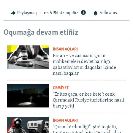
Paylaşmaq
VPN-siz oquñız
Follow us
Oqumağa devam etiñiz
İNSAN AQLARI
Bir an – ve casussıñ. Qırım
mahkemeleri devlet hainligi
qabaatlavlarını daqqalar içinde
nasıl baqalar
CEMİYET
"Er kes qaça, er kes kete": cenk
Qırımdaki Rusiye turistlerine nasıl
barıp yetti
İNSAN AQLARI
"Qırım birdemligi" işini toqtattı,