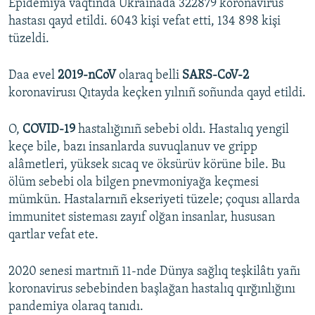
Epidemiya vaqtında Ukrainada 322879 koronavirus
hastası qayd etildi. 6043 kişi vefat etti, 134 898 kişi
tüzeldi.
Daa evel
2019-nCoV
olaraq belli
SARS-CoV-2
koronavirusı Qıtayda keçken yılnıñ soñunda qayd etildi.
O,
COVID-19
hastalığınıñ sebebi oldı. Hastalıq yengil
keçe bile, bazı insanlarda suvuqlanuv ve gripp
alâmetleri, yüksek sıcaq ve öksürüv körüne bile. Bu
ölüm sebebi ola bilgen pnevmoniyağa keçmesi
mümkün. Hastalarnıñ ekseriyeti tüzele; çoqusı allarda
immunitet sisteması zayıf olğan insanlar, hususan
qartlar vefat ete.
2020 senesi martnıñ 11-nde Dünya sağlıq teşkilâtı yañı
koronavirus sebebinden başlağan hastalıq qırğınlığını
pandemiya olaraq tanıdı.