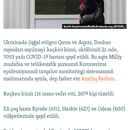
Русский
Українською
QOŞULIÑIZ!
Ukrainada (işğal etilgen Qırım ve Aqyar, Donbas
rayonları sayılmay) keçken künü, oktâbrniñ 21-nde,
7053 yañı COVID-19 hastası qayd etildi. Bu aqta Milliy
RFE/RS bütün saytları
mudafaa ve telükesizlik şurasınıñ Koronavirus
epidemiyasınıñ tarqaluv monitoringi sistemasınıñ
malümatında aytıla, dep haber ete
Azatlıq Radiosı
.
Keçken künü 116 insan vefat etti, 2679 kişi tüzeldi.
Eñ çoq hasta Kyivde (631), Harkiv (627) ve Odesa (600)
vilâyetlerinde qayd etildi.