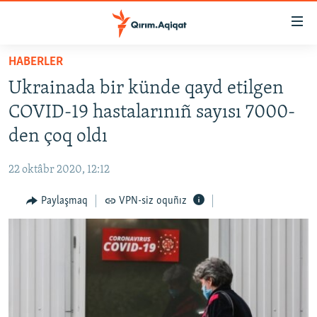
Link
açıqlığı
Esas
HABERLER
mündericege
HABERLER
Ukrainada bir künde qayd etilgen
qaytmaq
SİYASET
Baş
COVID-19 hastalarınıñ sayısı 7000-
İQTİSADİYAT
navigatsiyağa
den çoq oldı
qaytmaq
CEMİYET
Qıdıruvğa
22 oktâbr 2020, 12:12
MEDENİYET
qaytmaq
Paylaşmaq
VPN-siz oquñız
İNSAN AQLARI
VİDEO
SÜRET
BLOGLAR
FİKİR