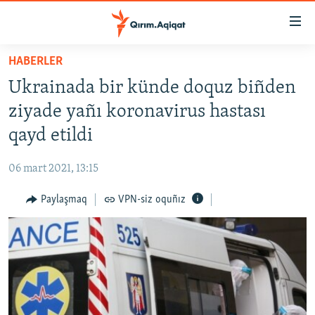
Link
açıqlığı
Esas
HABERLER
mündericege
HABERLER
Ukrainada bir künde doquz biñden
qaytmaq
SİYASET
Baş
ziyade yañı koronavirus hastası
İQTİSADİYAT
navigatsiyağa
qayd etildi
qaytmaq
CEMİYET
Qıdıruvğa
06 mart 2021, 13:15
MEDENİYET
qaytmaq
Paylaşmaq
VPN-siz oquñız
İNSAN AQLARI
VİDEO
SÜRET
BLOGLAR
FİKİR