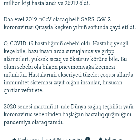
million kişi hastalandı ve 26919 öldi.
Daa evel 2019-nCoV olaraq belli SARS-CoV-2
koronavirusı Qıtayda keçken yılnıñ soñunda qayd etildi.
O, COVID-19 hastalığınıñ sebebi oldı. Hastalıq yengil
keçe bile, bazı insanlarda suvuqlanuv ve gripp
alâmetleri, yüksek sıcaq ve öksürüv körüne bile. Bu
ölüm sebebi ola bilgen pnevmoniyağa keçmesi
mümkün. Hastalarnıñ ekseriyeti tüzele; çoqusı allarda
immunitet sisteması zayıf olğan insanlar, hususan
qartlar vefat ete.
2020 senesi martnıñ 11-nde Dünya sağlıq teşkilâtı yañı
koronavirus sebebinden başlağan hastalıq qırğınlığını
pandemiya olaraq tanıdı.