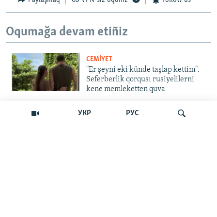
Paylaşmaq
VPN-siz oquñız
Follow us
Oqumağa devam etiñiz
CEMİYET
"Er şeyni eki künde taşlap kettim".
Seferberlik qorqusı rusiyelilerni
kene memleketten quva
İNSAN AQLARI
УКР
РУС
Bir an – ve casussıñ. Qırım
mahkemeleri devlet hainligi
qabaatlavlarını daqqalar içinde
nasıl baqalar
Qıdırmaq
CEMİYET
"Er kes qaça, er kes kete": cenk
Qırımdaki Rusiye turistlerine nasıl
barıp yetti