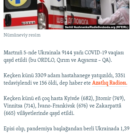
Русский
Українською
Nümüneviy resim
QOŞULIÑIZ!
Martnıñ 5-nde Ukrainala 9144 yañı COVID-19 vaqiası
qayd etildi (bu ORDLO, Qırım ve Aqyarsız – QA).
RFE/RS bütün saytları
Keçken künü 3309 adam hastahanege yatqızıldı, 3351
tedaviylendi ve 156 öldi, dep haber ete
Azatlıq Radiosı.
Keçken künü eñ çoq hasta Kyivde (682), Jitomir (749),
Vinnitsa (714), İvano-Frankivsk (676) ve Zakarpattâ
(665) vilâyetlerinde qayd etildi.
Episi olıp, pandemiya başlağandan berli Ukrainada 1,39