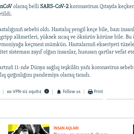
-nCoV
olaraq belli
SARS-CoV-2
koronavirusı Qıtayda keçken
tildi.
stalığınıñ sebebi oldı. Hastalıq yengil keçe bile, bazı insa
gripp alâmetleri, yüksek sıcaq ve öksürüv körüne bile. Bu
vmoniyağa keçmesi mümkün. Hastalarnıñ ekseriyeti tüzele
et sisteması zayıf olğan insanlar, hususan qartlar vefat et
rtnıñ 11-nde Dünya sağlıq teşkilâtı yañı koronavirus sebe
lıq qırğınlığını pandemiya olaraq tanıdı.
VPN-siz oquñız
Follow us
Print
İNSAN AQLARI