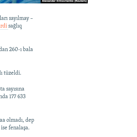
ları sayılmay –
irdi
sağlıq
dan 260-ı bala
ı tüzeldi.
ta sayısına
nda 177 633
daa olmadı, dep
 ise fenalaşa.