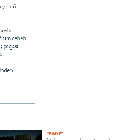
 yılnıñ
nlarda
 ölüm sebebi
; çoqusı
e.
binden
CEMİYET