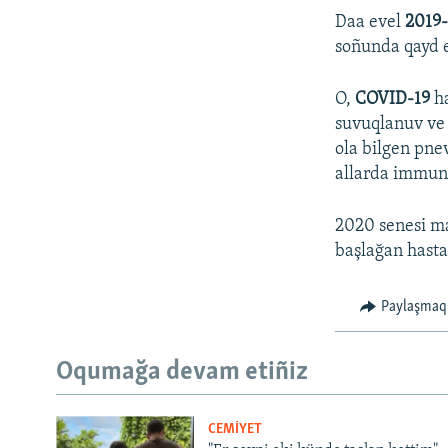
Daa evel
2019
soñunda qayd e
O,
COVID-19
ha
suvuqlanuv ve 
ola bilgen pne
allarda immunit
2020 senesi ma
başlağan hasta
Paylaşmaq
Oqumağa devam etiñiz
CEMİYET