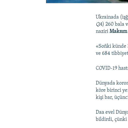
Ukrainada (işğ
QA
) 260 bala 
naziri
Maksım 
«Soñki künde 
ve 684 tibbiyet
COVID-19 hasta
Dünyada koronav
köre birinci y
kişi bar, üçünc
Daa evel Dünya
bildirdi, çünki