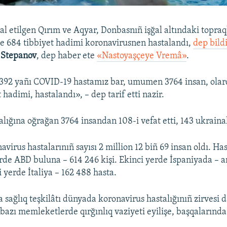
al etilgen Qırım ve Aqyar, Donbasnıñ işğal altındaki topraq
ve 684 tibbiyet hadimi koronavirusnen hastalandı,
dep bild
Stepanov
, dep haber ete
«Nastoyaşçeye Vremâ»
.
392 yañı COVID-19 hastamız bar, umumen 3764 insan, olar
 hadimi, hastalandı», – dep tarif etti nazir.
lığına oğrağan 3764 insandan 108-i vefat etti, 143 ukrainal
irus hastalarınıñ sayısı 2 million 12 biñ 69 insan oldı. Has
erde ABD buluna – 614 246 kişi. Ekinci yerde İspaniyada – a
i yerde İtaliya – 162 488 hasta.
 sağlıq teşkilâtı dünyada koronavirus hastalığınıñ zirvesi 
 bazı memleketlerde qırğınlıq vaziyeti eyilişe, başqalarında