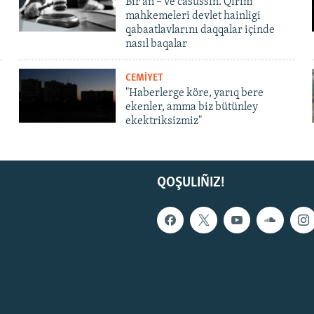
Bir an – ve casussıñ. Qırım
mahkemeleri devlet hainligi
qabaatlavlarını daqqalar içinde
nasıl baqalar
CEMİYET
"Haberlerge köre, yarıq bere
ekenler, amma biz bütünley
ekektriksizmiz"
QOŞULIÑIZ!