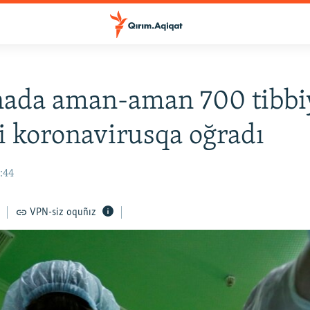
nada aman-aman 700 tibbi
 koronavirusqa oğradı
6:44
VPN-siz oquñız