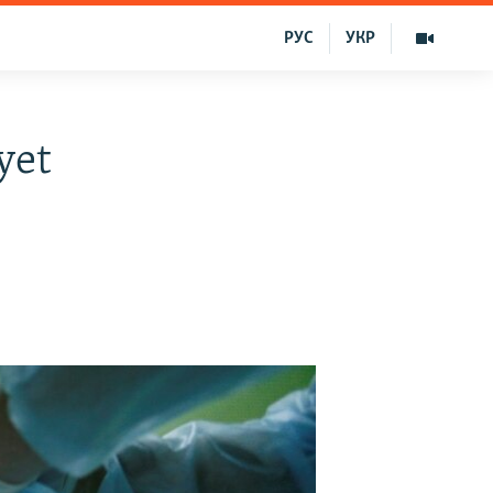
РУС
УКР
yet