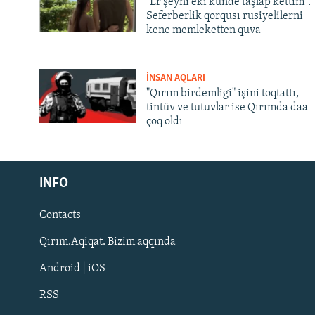
"Er şeyni eki künde taşlap kettim".
Seferberlik qorqusı rusiyelilerni
kene memleketten quva
İNSAN AQLARI
"Qırım birdemligi" işini toqtattı,
tintüv ve tutuvlar ise Qırımda daa
çoq oldı
Русский
INFO
Українською
Contacts
QOŞULIÑIZ!
Qırım.Aqiqat. Bizim aqqında
Android | iOS
RSS