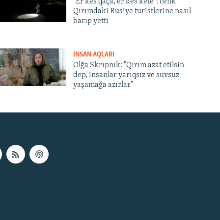
"Er kes qaça, er kes kete": cenk
Qırımdaki Rusiye turistlerine nasıl
barıp yetti
İNSAN AQLARI
Olğa Skrıpnık: "Qırım azat etilsin
dep, insanlar yarıqsız ve suvsuz
yaşamağa azırlar"