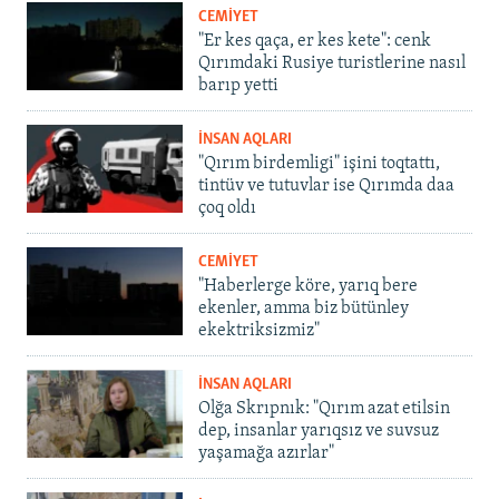
CEMİYET
"Er kes qaça, er kes kete": cenk
Qırımdaki Rusiye turistlerine nasıl
barıp yetti
İNSAN AQLARI
"Qırım birdemligi" işini toqtattı,
tintüv ve tutuvlar ise Qırımda daa
çoq oldı
CEMİYET
"Haberlerge köre, yarıq bere
ekenler, amma biz bütünley
ekektriksizmiz"
İNSAN AQLARI
Olğa Skrıpnık: "Qırım azat etilsin
dep, insanlar yarıqsız ve suvsuz
yaşamağa azırlar"