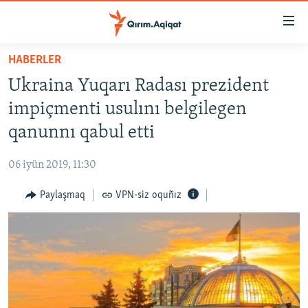
Link
açıqlığı
Esas
HABERLER
mündericege
HABERLER
Ukraina Yuqarı Radası prezident
qaytmaq
SİYASET
Baş
impiçmenti usulını belgilegen
İQTİSADİYAT
navigatsiyağa
qanunnı qabul etti
qaytmaq
CEMİYET
Qıdıruvğa
06 iyün 2019, 11:30
MEDENİYET
qaytmaq
Paylaşmaq
VPN-siz oquñız
İNSAN AQLARI
VİDEO
SÜRET
BLOGLAR
FİKİR