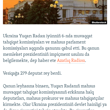
Русский
Українською
QOŞULIÑIZ!
Ukraina Yuqarı Radası iyünniñ 6-nda muvaqqat
tahqiqat komissiyaları ve mahsus parlament
komissiyaları aqqında qanunnı qabul etti. Bu qanun
RFE/RS bütün saytları
memleket prezidentiniñ impiçment usulını da
belgilemekte, dep haber ete
Azatlıq Radiosı
.
Vesiqağa 279 deputat rey berdi.
Qanun leyhasına binaen, Yuqarı Radanıñ mahsus
muvaqqat tahqiqat komissiyasınıñ erkânına halq
deputatları, mahsus prokuror ve mahsus tahqiqatçılar
kirmekte. Olar Ukraina prezidentiniñ devlet hainligi ya