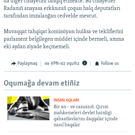
da diger cinayetini tahqiq etmekte. Bu cinayetler
Radanıñ anayasa erkânınıñ çoqusı halq deputatları
tarafından imzalanğan cedvelde mevcut.
Muvaqqat tahqiqat komissiyası hulâsa ve tekliflerini
parlament belgilegen müddet içinde bermeli, amma
eki aydan ziyade keçmemeli.
Paylaşmaq
VPN-siz oquñız
Follow us
Oqumağa devam etiñiz
İNSAN AQLARI
Bir an – ve casussıñ. Qırım
mahkemeleri devlet hainligi
qabaatlavlarını daqqalar içinde
nasıl baqalar