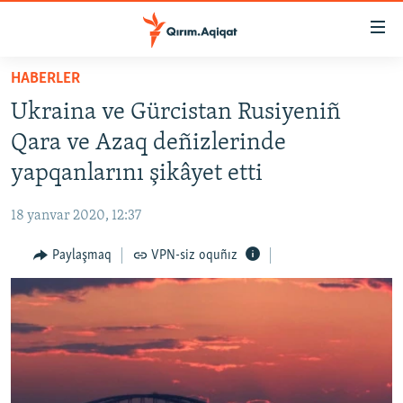
Link
açıqlığı
Esas
HABERLER
mündericege
HABERLER
Ukraina ve Gürcistan Rusiyeniñ
qaytmaq
SİYASET
Baş
Qara ve Azaq deñizlerinde
İQTİSADİYAT
navigatsiyağa
yapqanlarını şikâyet etti
qaytmaq
CEMİYET
Qıdıruvğa
18 yanvar 2020, 12:37
MEDENİYET
qaytmaq
Paylaşmaq
VPN-siz oquñız
İNSAN AQLARI
VİDEO
SÜRET
BLOGLAR
FİKİR