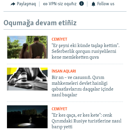
Paylaşmaq
VPN-siz oquñız
Follow us
Oqumağa devam etiñiz
CEMİYET
"Er şeyni eki künde taşlap kettim".
Seferberlik qorqusı rusiyelilerni
kene memleketten quva
İNSAN AQLARI
Bir an – ve casussıñ. Qırım
mahkemeleri devlet hainligi
qabaatlavlarını daqqalar içinde
nasıl baqalar
CEMİYET
"Er kes qaça, er kes kete": cenk
Qırımdaki Rusiye turistlerine nasıl
barıp yetti