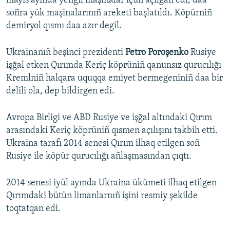
mayıs ayında yengil maşinalar içün açılğan edi, daa
soñra yük maşinalarınıñ areketi başlatıldı. Köpürniñ
demiryol qısmı daa azır degil.
Ukrainanıñ beşinci prezidenti
Petro Poroşenko
Rusiye
işğal etken Qırımda Keriç köprüniñ qanunsız qurucılığı
Kremlniñ halqara uquqqa emiyet bermegeniniñ daa bir
delili ola, dep bildirgen edi.
Avropa Birligi ve ABD Rusiye ve işğal altındaki Qırım
arasındaki Keriç köprüniñ qısmen açılışını takbih etti.
Ukraina tarafı 2014 senesi Qırım ilhaq etilgen soñ
Rusiye ile köpür qurucılığı añlaşmasından çıqtı.
2014 senesi iyül ayında Ukraina ükümeti ilhaq etilgen
Qırımdaki bütün limanlarnıñ işini resmiy şekilde
toqtatqan edi.