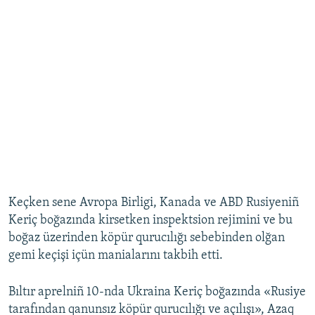
Keçken sene Avropa Birligi, Kanada ve ABD Rusiyeniñ
Keriç boğazında kirsetken inspektsion rejimini ve bu
boğaz üzerinden köpür qurucılığı sebebinden olğan
gemi keçişi içün manialarını takbih etti.
Bıltır aprelniñ 10-nda Ukraina Keriç boğazında «Rusiye
tarafından qanunsız köpür qurucılığı ve açılışı», Azaq