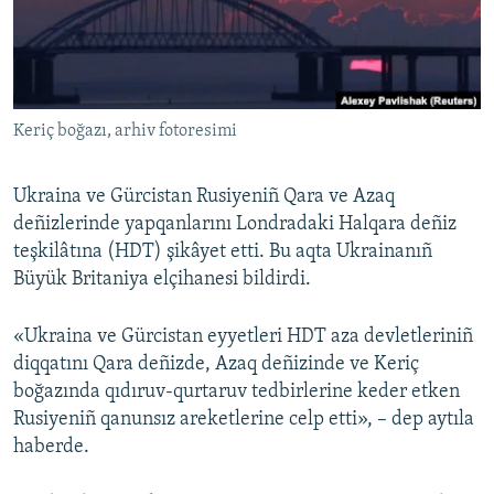
Русский
Українською
Keriç boğazı, arhiv fotoresimi
QOŞULIÑIZ!
Ukraina ve Gürcistan Rusiyeniñ Qara ve Azaq
deñizlerinde yapqanlarını Londradaki Halqara deñiz
RFE/RS bütün saytları
teşkilâtına (HDT) şikâyet etti. Bu aqta Ukrainanıñ
Büyük Britaniya elçihanesi bildirdi.
«Ukraina ve Gürcistan eyyetleri HDT aza devletleriniñ
diqqatını Qara deñizde, Azaq deñizinde ve Keriç
boğazında qıdıruv-qurtaruv tedbirlerine keder etken
Rusiyeniñ qanunsız areketlerine celp etti», – dep aytıla
haberde.