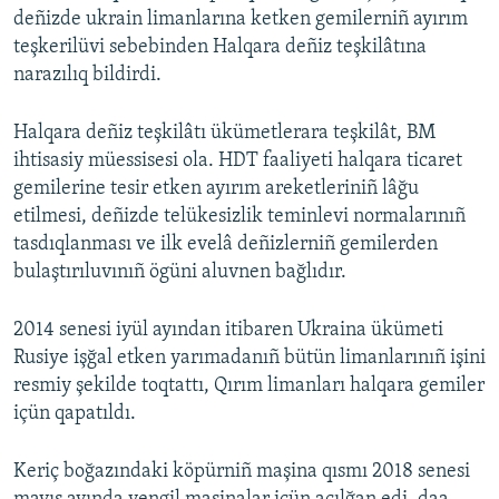
deñizde ukrain limanlarına ketken gemilerniñ ayırım
teşkerilüvi sebebinden Halqara deñiz teşkilâtına
narazılıq bildirdi.
Halqara deñiz teşkilâtı ükümetlerara teşkilât, BM
ihtisasiy müessisesi ola. HDT faaliyeti halqara ticaret
gemilerine tesir etken ayırım areketleriniñ lâğu
etilmesi, deñizde telükesizlik teminlevi normalarınıñ
tasdıqlanması ve ilk evelâ deñizlerniñ gemilerden
bulaştırıluvınıñ ögüni aluvnen bağlıdır.
2014 senesi iyül ayından itibaren Ukraina ükümeti
Rusiye işğal etken yarımadanıñ bütün limanlarınıñ işini
resmiy şekilde toqtattı, Qırım limanları halqara gemiler
içün qapatıldı.
Keriç boğazındaki köpürniñ maşina qısmı 2018 senesi