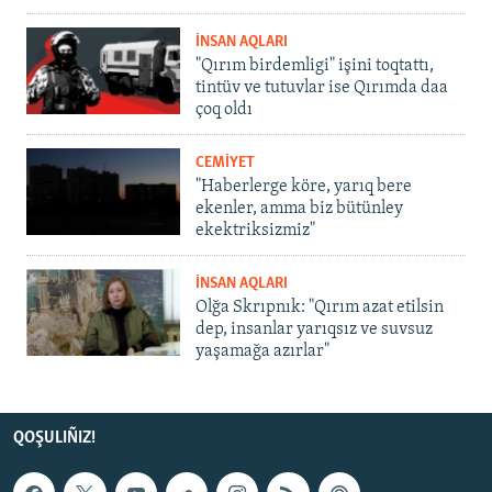
İNSAN AQLARI
"Qırım birdemligi" işini toqtattı,
tintüv ve tutuvlar ise Qırımda daa
çoq oldı
CEMİYET
"Haberlerge köre, yarıq bere
ekenler, amma biz bütünley
ekektriksizmiz"
İNSAN AQLARI
Olğa Skrıpnık: "Qırım azat etilsin
dep, insanlar yarıqsız ve suvsuz
yaşamağa azırlar"
QOŞULIÑIZ!