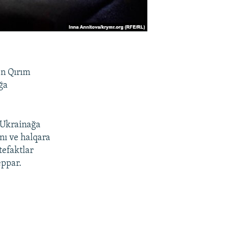
en Qırım
ğa
 Ukrainağa
nı ve halqara
efaktlar
eppar.