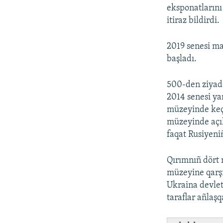
eksponatlarını
itiraz bildirdi.
2019 senesi m
başladı.
500-den ziyad
2014 senesi y
müzeyinde keç
müzeyinde açıl
faqat Rusiyeni
Qırımnıñ dört 
müzeyine qarşı
Ukraina devlet
taraflar añlaş