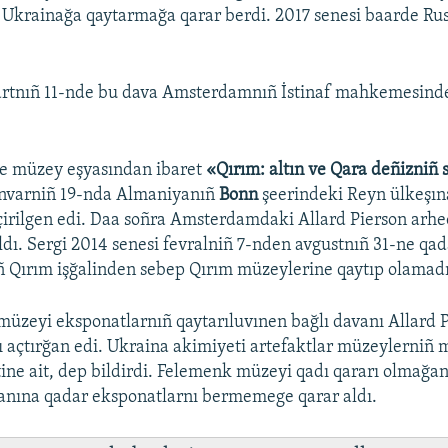
 Ukrainağa qaytarmağa qarar berdi. 2017 senesi baarde Ru
artnıñ 11-nde bu dava Amsterdamnıñ İstinaf mahkemesind
e müzey eşyasından ibaret
«Qırım: altın ve Qara deñizniñ 
anvarniñ 19-nda Almaniyanıñ
Bonn
şeerindeki Reyn ülkeşın
irilgen edi. Daa soñra Amsterdamdaki Allard Pierson arhe
dı. Sergi 2014 senesi fevralniñ 7-nden avgustnıñ 31-ne qad
ñ Qırım işğalinden sebep Qırım müzeylerine qaytıp olamadı
müzeyi eksponatlarnıñ qaytarıluvınen bağlı davanı Allard 
 açtırğan edi. Ukraina akimiyeti artefaktlar müzeylerniñ m
ine ait, dep bildirdi. Felemenk müzeyi qadı qararı olmağan
qanına qadar eksponatlarnı bermemege qarar aldı.