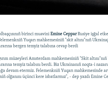
lbaşçısınıñ birinci muavini
Emine Ceppar
Rusiye işğal etk
Felemenkniñ Yuqarı mahkemesiniñ "skit altını"nıñ Ukraina
ararına bergen temyiz talabına cevap berdi
 Qırım müzeyleri Amsterdam mahkemesiniñ "Skit altını"nıñ
ararına temyiz talabını berdi. Biz Ukrainanıñ noqta-i nazarı
ğa devam etermiz. Felemenkniñ Yuqarı mahkemesinde art
ñ olğanını üçünci kere isbatlarmız", - dep yazdı Emine C