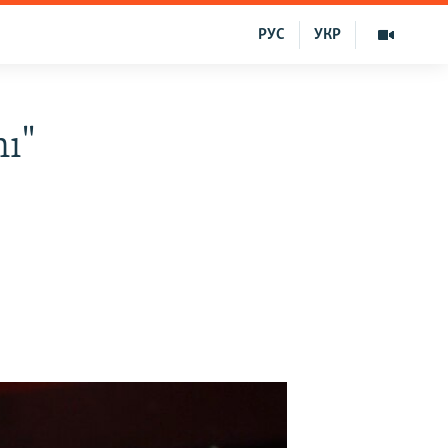
РУС
УКР
nı"