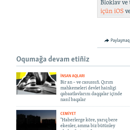
Bloklav ve
içün
iOS
v
Paylaşmaq
Oqumağa devam etiñiz
İNSAN AQLARI
Bir an – ve casussıñ. Qırım
mahkemeleri devlet hainligi
qabaatlavlarını daqqalar içinde
nasıl baqalar
CEMİYET
"Haberlerge köre, yarıq bere
ekenler, amma biz bütünley