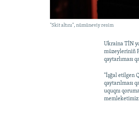
"Skit altını", nümüneviy resim
Ukraina TİN yo
müzeyleriniñ 
qaytarlıması q
"İşğal etilgen
qaytarılması q
uquqnı qoruma
memleketimizni