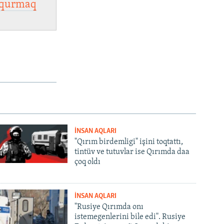
qurmaq
İNSAN AQLARI
"Qırım birdemligi" işini toqtattı,
tintüv ve tutuvlar ise Qırımda daa
çoq oldı
İNSAN AQLARI
"Rusiye Qırımda onı
istemegenlerini bile edi". Rusiye