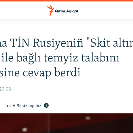
a TİN Rusiyeniñ "Skit altı
ile bağlı temyiz talabını
ine cevap berdi
 20:03
VPN-siz oquñız