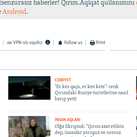
 tsenzurasız haberler! Qırım.Aqiqat qullanımını
e
Android
.
VPN-siz oquñız
Follow us
Print
CEMİYET
"Er kes qaça, er kes kete": cenk
Qırımdaki Rusiye turistlerine nasıl
barıp yetti
İNSAN AQLARI
Olğa Skrıpnık: "Qırım azat etilsin
dep, insanlar yarıqsız ve suvsuz