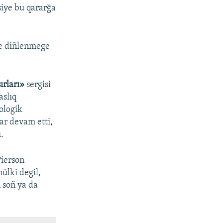
siye bu qararğa
e diñlenmege
sırları»
sergisi
aslıq
ologik
ar devam etti,
.
Pierson
ülki degil,
 soñ ya da