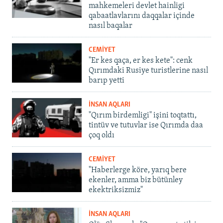
mahkemeleri devlet hainligi
qabaatlavlarını daqqalar içinde
nasıl baqalar
CEMİYET
"Er kes qaça, er kes kete": cenk
Qırımdaki Rusiye turistlerine nasıl
barıp yetti
İNSAN AQLARI
"Qırım birdemligi" işini toqtattı,
tintüv ve tutuvlar ise Qırımda daa
çoq oldı
CEMİYET
"Haberlerge köre, yarıq bere
ekenler, amma biz bütünley
ekektriksizmiz"
İNSAN AQLARI