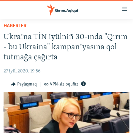
Link
açıqlığı
Esas
HABERLER
mündericege
HABERLER
Ukraina TİN iyülniñ 30-ında "Qırım
qaytmaq
SİYASET
Baş
- bu Ukraina" kampaniyasına qol
İQTİSADİYAT
navigatsiyağa
tutmağa çağırta
qaytmaq
CEMİYET
Qıdıruvğa
27 iyül 2020, 19:56
MEDENİYET
qaytmaq
Paylaşmaq
VPN-siz oquñız
İNSAN AQLARI
VİDEO
SÜRET
BLOGLAR
FİKİR