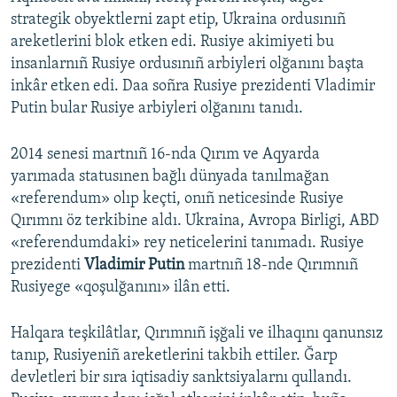
strategik obyektlerni zapt etip, Ukraina ordusınıñ
areketlerini blok etken edi. Rusiye akimiyeti bu
insanlarnıñ Rusiye ordusınıñ arbiyleri olğanını başta
inkâr etken edi. Daa soñra Rusiye prezidenti Vladimir
Putin bular Rusiye arbiyleri olğanını tanıdı.
2014 senesi martnıñ 16-nda Qırım ve Aqyarda
yarımada statusınen bağlı dünyada tanılmağan
«referendum» olıp keçti, onıñ neticesinde Rusiye
Qırımnı öz terkibine aldı. Ukraina, Avropa Birligi, ABD
«referendumdaki» rey neticelerini tanımadı. Rusiye
prezidenti
Vladimir Putin
martnıñ 18-nde Qırımnıñ
Rusiyege «qoşulğanını» ilân etti.
Halqara teşkilâtlar, Qırımnıñ işğali ve ilhaqını qanunsız
tanıp, Rusiyeniñ areketlerini takbih ettiler. Ğarp
devletleri bir sıra iqtisadiy sanktsiyalarnı qullandı.