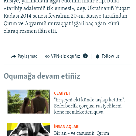
Rusiye, yarımadanı işğal etkenini inkâr etip, buña
«tarihiy adaletniñ tiklenmesi», dey. Ukrainanıñ Yuqarı
Radası 2014 senesi fevralniñ 20-ni, Rusiye tarafından
Qırım ve Aqyarnıñ muvaqqat işğali başlağan künü
olaraq resmen ilân etti.
Paylaşmaq
VPN-siz oquñız
Follow us
Oqumağa devam etiñiz
CEMİYET
"Er şeyni eki künde taşlap kettim".
Seferberlik qorqusı rusiyelilerni
kene memleketten quva
İNSAN AQLARI
Bir an – ve casussıñ. Qırım