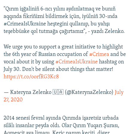
"Qırım işğaliniñ 6-ncı yılını aydınlatmaq ve bunıñ
aqqında fikriñizni bildirmek içün, iyülniñ 30-ında
#CrimeaIsUkraine heştegini qullanıp, bu yahşı
teşebbüske qol tutmağa çağırtamız", - yazdı Zelenko.
We urge you to support a great initiative to highlight
the 6th year of Russian occupation of
#Crimea
and be
vocal about it by using
#CrimeaIsUkraine
hashtag on
July 30. Don't be silent about things that matter!
https://t.co/oorfRG3Kc8
— Kateryna Zelenko 🇺🇦 (@KaterynaZelenko)
July
27, 2020
2014 senesi fevral ayında Qırımda işaretsiz urbada
silâlı insanlar peyda oldı. Olar Qırım Yuqarı Şurası,
Aqmescit ava limanı, Keriç parom keçiti, diger