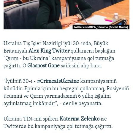
Русский
Українською
QOŞULIÑIZ!
Ukraina Tış İşler Nazirligi iyül 30-ında, Büyük
Britaniyalı
Alex King Twitter
qullanıcısı başlağan
"Qırım - bu Ukraina" kampaniyasına qol tutmağa
RFE/RS bütün saytları
çağırttı. O
Glasnost Gone
saifesini alıp bara.
"İyülniñ 30-ı -
#CrimeaIsUkraine
kampaniyasınıñ
künüdir. Epimiz içün bu heştegni qullanmaq, Rusiyeniñ
ücümini ve Qırım yarımadasınıñ 6 yıllıq işğalini
aydınlatmaq imkânıdır", - denile beyanatta.
Ukraina TİN-niñ spikeri
Katerına Zelenko
ise
Twitterde bu kampaniyağa qol tutmağa çağırttı.