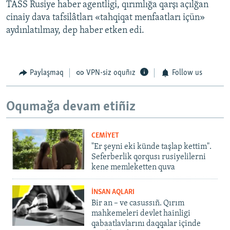
TASS Rusiye haber agentligi, qırımlığa qarşı açılğan
cinaiy dava tafsilâtları «tahqiqat menfaatları içün»
aydınlatılmay, dep haber etken edi.
Paylaşmaq
VPN-siz oquñız
Follow us
Oqumağa devam etiñiz
CEMİYET
"Er şeyni eki künde taşlap kettim".
Seferberlik qorqusı rusiyelilerni
kene memleketten quva
İNSAN AQLARI
Bir an – ve casussıñ. Qırım
mahkemeleri devlet hainligi
qabaatlavlarını daqqalar içinde