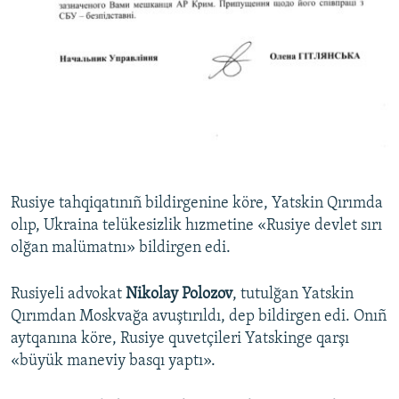
Rusiye tahqiqatınıñ bildirgenine köre, Yatskin Qırımda
olıp, Ukraina telükesizlik hızmetine «Rusiye devlet sırı
olğan malümatnı» bildirgen edi.
Rusiyeli advokat
Nikolay Polozov
, tutulğan Yatskin
Qırımdan Moskvağa avuştırıldı, dep bildirgen edi. Onıñ
aytqanına köre, Rusiye quvetçileri Yatskinge qarşı
«büyük maneviy basqı yaptı».