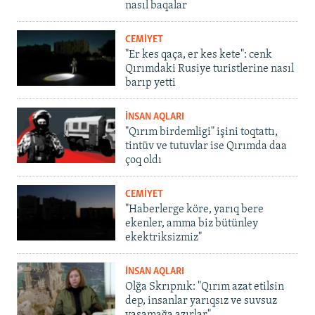
nasıl baqalar
CEMİYET
"Er kes qaça, er kes kete": cenk
Qırımdaki Rusiye turistlerine nasıl
barıp yetti
İNSAN AQLARI
"Qırım birdemligi" işini toqtattı,
tintüv ve tutuvlar ise Qırımda daa
çoq oldı
CEMİYET
"Haberlerge köre, yarıq bere
ekenler, amma biz bütünley
ekektriksizmiz"
İNSAN AQLARI
Olğa Skrıpnık: "Qırım azat etilsin
dep, insanlar yarıqsız ve suvsuz