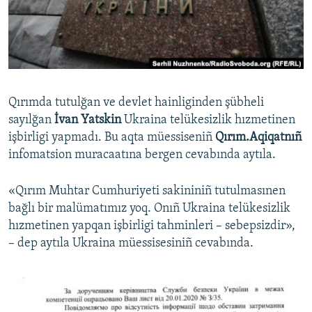
Русский
Українською
QOŞULIÑIZ!
Qırımda tutulğan ve devlet hainliginden şübheli
sayılğan
İvan Yatskin
Ukraina telükesizlik hızmetinen
işbirligi yapmadı. Bu aqta müessiseniñ
Qırım.Aqiqatnıñ
RFE/RS bütün saytları
infomatsion muracaatına bergen cevabında aytıla.
«Qırım Muhtar Cumhuriyeti sakininiñ tutulmasınen
bağlı bir malümatımız yoq. Onıñ Ukraina telükesizlik
hızmetinen yapqan işbirligi tahminleri – sebepsizdir»,
– dep aytıla Ukraina müessisesiniñ cevabında.