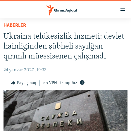
Link
açıqlığı
Esas
HABERLER
mündericege
HABERLER
Ukraina telükesizlik hızmeti: devlet
qaytmaq
SİYASET
Baş
hainliginden şübheli sayılğan
İQTİSADİYAT
navigatsiyağa
qırımlı müessisenen çalışmadı
qaytmaq
CEMİYET
Qıdıruvğa
24 yanvar 2020, 19:33
MEDENİYET
qaytmaq
Paylaşmaq
VPN-siz oquñız
İNSAN AQLARI
VİDEO
SÜRET
BLOGLAR
FİKİR