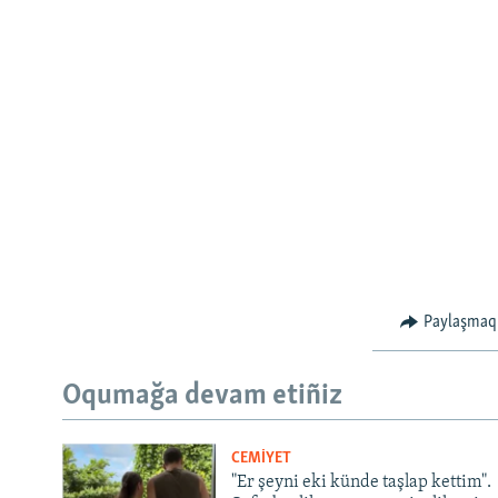
Paylaşmaq
Oqumağa devam etiñiz
CEMİYET
"Er şeyni eki künde taşlap kettim".