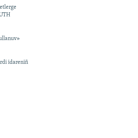
ketlerge
n UTH
qullanuv»
rdi idareniñ