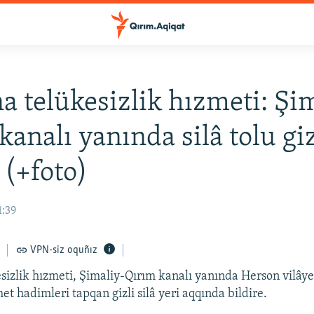
a telükesizlik hızmeti: Şi
kanalı yanında silâ tolu giz
 (+foto)
1:39
VPN-siz oquñız
sizlik hızmeti, Şimaliy-Qırım kanalı yanında Herson vilây
t hadimleri tapqan gizli silâ yeri aqqında bildire.