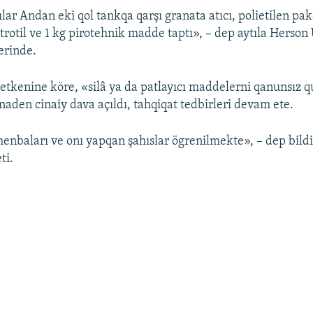
lar Andan eki qol tankqa qarşı granata atıcı, polietilen pa
 trotil ve 1 kg pirotehnik madde taptı», – dep aytıla Herso
erinde.
etkenine köre, «silâ ya da patlayıcı maddelerni qanunsız 
naden cinaiy dava açıldı, tahqiqat tedbirleri devam ete.
menbaları ve onı yapqan şahıslar ögrenilmekte», – dep bildi
ti.