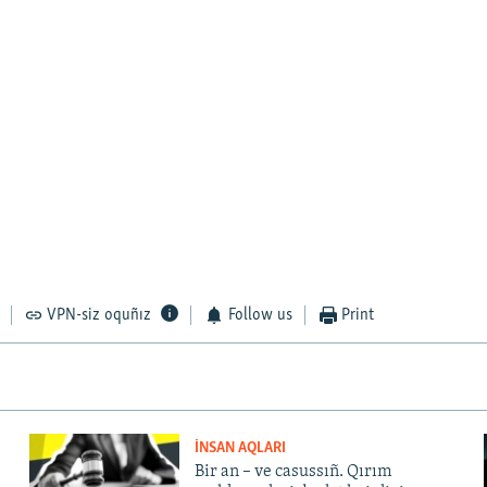
VPN-siz oquñız
Follow us
Print
İNSAN AQLARI
Bir an – ve casussıñ. Qırım