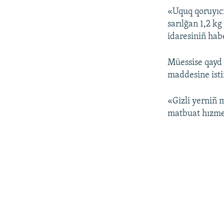
«Uquq qoruyıcı
sarılğan 1,2 kg
idaresiniñ hab
Müessise qayd 
maddesine isti
«Gizli yerniñ 
matbuat hızme