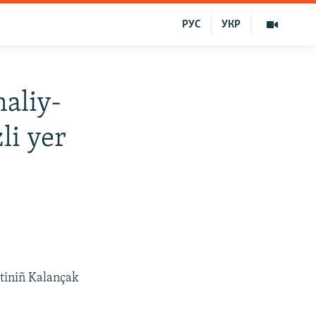
РУС
УКР
maliy-
li yer
etiniñ Kalançak