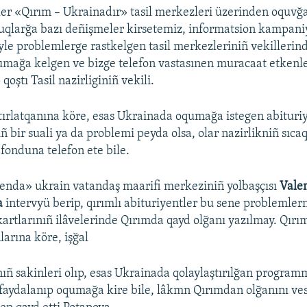
ler «Qırım – Ukrainadır» tasil merkezleri üzerinden oquvğa 
uqlarğa bazı deñişmeler kirsetemiz, informatsion kampani
yle problemlerge rastkelgen tasil merkezleriniñ vekillerind
mağa kelgen ve bizge telefon vastasınen muracaat etkenle
qoştı Tasil nazirliginiñ vekili.
tırlatqanına köre, esas Ukrainada oqumağa istegen abituriy
 bir suali ya da problemi peyda olsa, olar nazirlikniñ sıca
 fonduna telefon ete bile.
enda» ukrain vatandaş maarifi merkeziniñ yolbaşçısı
Vale
a
intervyü berip, qırımlı abituriyentler bu sene problemler
kartlarınıñ ilâvelerinde Qırımda qayd olğanı yazılmay. Qırım
arına köre, işğal
nıñ sakinleri olıp, esas Ukrainada qolaylaştırılğan progra
faydalanıp oqumağa kire bile, lâkmn Qırımdan olğanını ve