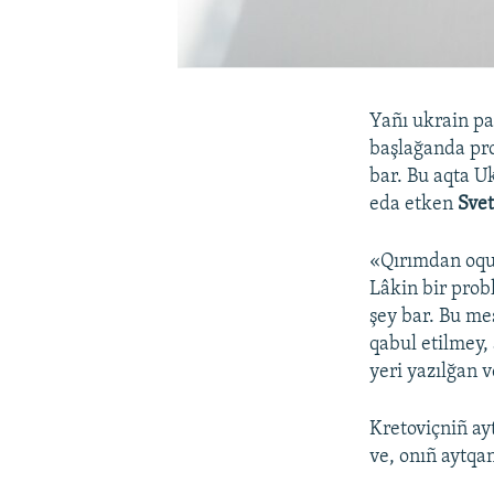
Yañı ukrain pa
başlağanda pro
bar. Bu aqta Uk
eda etken
Svet
«Qırımdan oqu
Lâkin bir prob
şey bar. Bu mes
qabul etilmey,
yeri yazılğan v
Kretoviçniñ ay
ve, onıñ aytqa