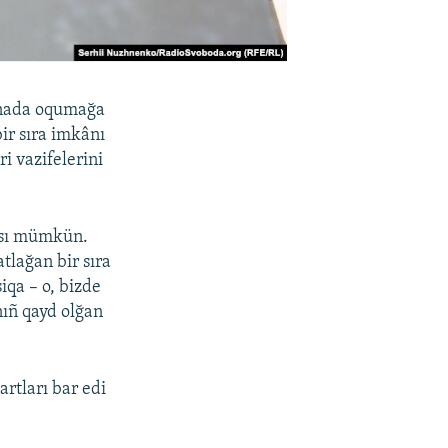
ainada oqumağa
ir sıra imkânı
ri vazifelerini
ası mümkün.
tlağan bir sıra
iqa – o, bizde
nıñ qayd olğan
rtları bar edi