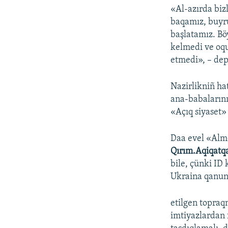
«Al-azırda biz
baqamız, buyr
başlatamız. Bö
kelmedi ve oqu
etmedi», – dep 
Nazirlikniñ ha
ana-babalarınıñ
«Açıq siyaset»
Daa evel «Alm
Qırım.Aqiqatq
bile, çünki ID 
Ukraina qanunl
etilgen topraq
imtiyazlardan 