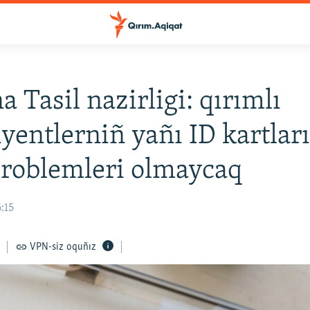
a Tasil nazirligi: qırımlı
iyentlerniñ yañı ID kartlar
problemleri olmaycaq
6:15
VPN-siz oquñız