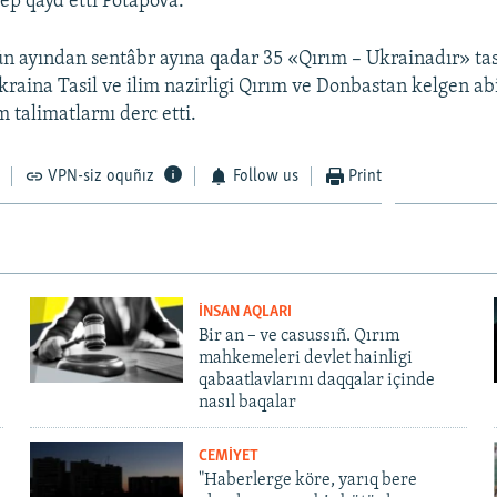
dep qayd etti Potapova.
ün ayından sentâbr ayına qadar 35 «Qırım – Ukrainadır» ta
kraina Tasil ve ilim nazirligi Qırım ve Donbastan kelgen ab
 talimatlarnı derc etti.
VPN-siz oquñız
Follow us
Print
İNSAN AQLARI
Bir an – ve casussıñ. Qırım
mahkemeleri devlet hainligi
qabaatlavlarını daqqalar içinde
nasıl baqalar
CEMİYET
"Haberlerge köre, yarıq bere