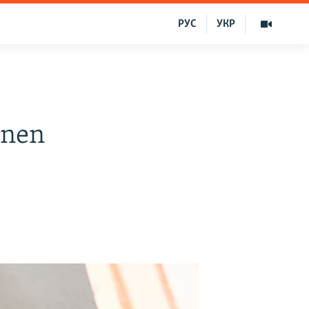
РУС
УКР
ınen