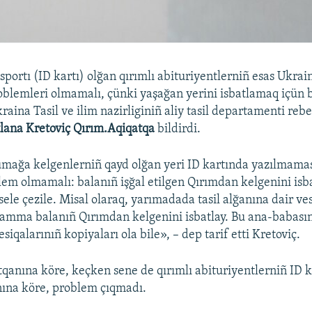
sportı (ID kartı) olğan qırımlı abituriyentlerniñ esas Ukr
blemleri olmamalı, çünki yaşağan yerini isbatlamaq içün b
raina Tasil ve ilim nazirliginiñ aliy tasil departamenti rebe
lana Kretoviç Qırım.Aqiqatqa
bildirdi.
mağa kelgenlerniñ qayd olğan yeri ID kartında yazılmam
lem olmamalı: balanıñ işğal etilgen Qırımdan kelgenini isba
ele çezile. Misal olaraq, yarımadada tasil alğanına dair ves
 amma balanıñ Qırımdan kelgenini isbatlay. Bu ana-babası
esiqalarınıñ kopiyaları ola bile», – dep tarif etti Kretoviç.
tqanına köre, keçken sene de qırımlı abituriyentlerniñ ID ka
nına köre, problem çıqmadı.