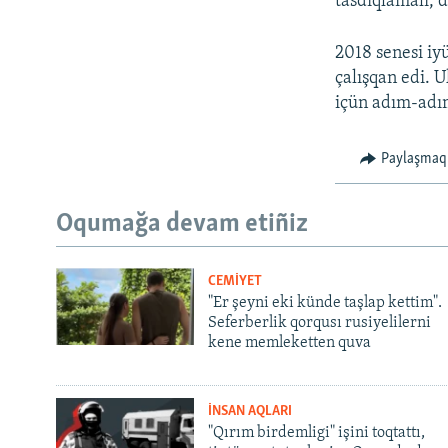
tasdıqlamalı, 
2018 senesi iy
çalışqan edi. U
içün adım-adım
Paylaşmaq
Oqumağa devam etiñiz
CEMİYET
"Er şeyni eki künde taşlap kettim".
Seferberlik qorqusı rusiyelilerni
kene memleketten quva
İNSAN AQLARI
"Qırım birdemligi" işini toqtattı,