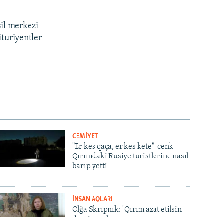
sil merkezi
ituriyentler
CEMİYET
"Er kes qaça, er kes kete": cenk
Qırımdaki Rusiye turistlerine nasıl
barıp yetti
İNSAN AQLARI
Olğa Skrıpnık: "Qırım azat etilsin