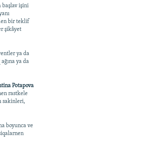
başlav işini
yanı
en bir teklif
r şikâyet
entler ya da
q ağına ya da
ntina Potapova
nen rastkele
 sakinleri,
mma boyunca ve
siqalarnen