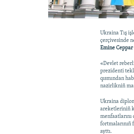
Ukraina Tış iş
çerçivesinde n
Emine Ceppa
«Devlet reberl
prezidenti tek
qısmından habe
nazirlikniñ ma
Ukraina diplom
areketleriniñ k
menfaatlarını 
fortmalarınıñ 
ayttı.