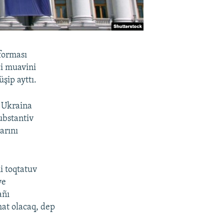
tforması
ci muavini
üşip ayttı.
ı Ukraina
ubstantiv
arını
i toqtatuv
ve
añı
mat olacaq, dep