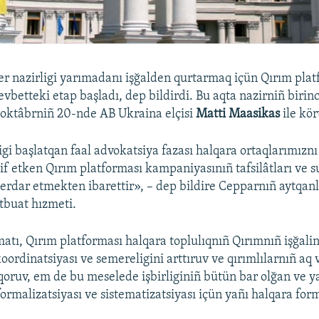
ler nazirligi yarımadanı işğalden qurtarmaq içün Qırım pla
evbetteki etap başladı, dep bildirdi. Bu aqta nazirniñ birin
r
oktâbrniñ 20-nde AB Ukraina elçisi
Matti Maasikas
ile kör
igi başlatqan faal advokatsiya fazası halqara ortaqlarımızn
lif etken Qırım platforması kampaniyasınıñ tafsilâtları ve s
rdar etmekten ibarettir», – dep bildire Cepparnıñ aytqanl
tbuat hızmeti.
atı, Qırım platforması halqara toplulıqnıñ Qırımnıñ işğalin
oordinatsiyası ve semereligini arttıruv ve qırımlılarnıñ aq 
qoruv, em de bu meselede işbirliginiñ bütün bar olğan ve y
formalizatsiyası ve sistematizatsiyası içün yañı halqara for