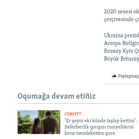
2020 senesi ok
çerçivesinde ç
Ukraina prezid
Avropa Birligi
Resmiy Kyiv Qı
Büyük Britaniy
Paylaşmaq
Oqumağa devam etiñiz
CEMİYET
"Er şeyni eki künde taşlap kettim".
Seferberlik qorqusı rusiyelilerni
kene memleketten quva