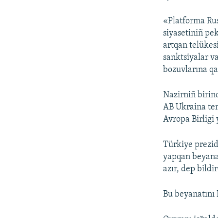
«Platforma Rus
siyasetiniñ pek
artqan telükes
sanktsiyalar v
bozuvlarına qa
Nazirniñ birin
AB Ukraina tem
Avropa Birligi 
Türkiye prezi
yapqan beyanat
azır, dep bildir
Bu beyanatını R