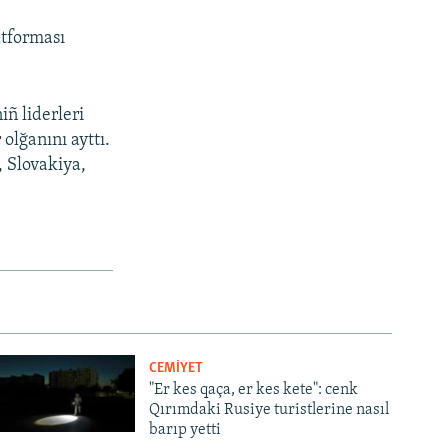
atforması
iñ liderleri
olğanını ayttı.
 Slovakiya,
CEMİYET
"Er kes qaça, er kes kete": cenk
Qırımdaki Rusiye turistlerine nasıl
barıp yetti