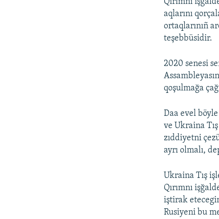
Qırımnı işğald
aqlarını qorça
ortaqlarınıñ a
teşebbüsidir.
2020 senesi se
Assambleyasını
qoşulmağa çağı
Daa evel böyle 
ve Ukraina Tış 
zıddiyetni çez
ayrı olmalı, de
Ukraina Tış iş
Qırımnı işğald
iştirak eteceg
Rusiyeni bu me