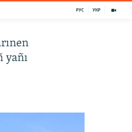
РУС
УКР
arınen
ñ yañı