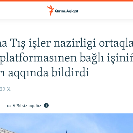
a Tış işler nazirligi ortaql
platformasınen bağlı işini
rı aqqında bildirdi
 20:31
VPN-siz oquñız