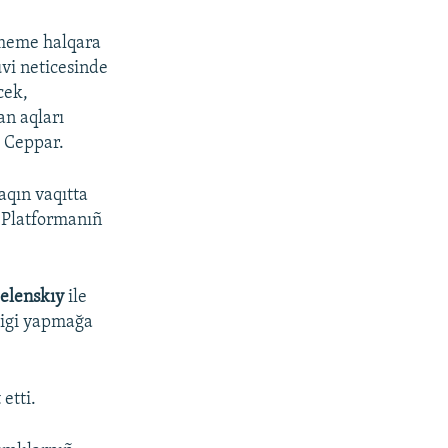
tmeme halqara
üvi neticesinde
cek,
an aqları
e Ceppar.
aqın vaqıtta
. Platformanıñ
Zelenskıy
ile
ligi yapmağa
etti.