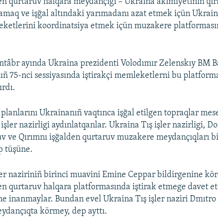
en qurtaruv halqara meydançığı – Ukraina akimiyetiniñ qır
lamaq ve işğal altındaki yarımadanı azat etmek içün Ukrain
reketlerini koordinatsiya etmek içün muzakere platforması
ntâbr ayında Ukraina prezidenti Volodımır Zelenskıy BM B
ñ 75-nci sessiyasında iştirakçi memleketlerni bu platfor
rdı.
planlarını Ukrainanıñ vaqtınca işğal etilgen topraqlar mesel
işler nazirligi aydınlatqanlar. Ukraina Tış işler nazirligi, D
üv ve Qırımnı işğalden qurtaruv muzakere meydançıqları b
p tüşüne.
ler naziriniñ birinci muavini Emine Ceppar bildirgenine kör
en qurtaruv halqara platformasında iştirak etmege davet 
ine inanmaylar. Bundan evel Ukraina Tış işler naziri Dmıtro
ydançıqta körmey, dep ayttı.