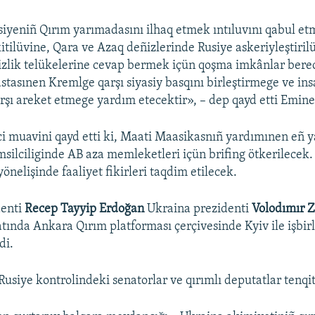
iyeniñ Qırım yarımadasını ilhaq etmek ıntıluvını qabul e
itilüvine, Qara ve Azaq deñizlerinde Rusiye askeriyleştiril
izlik telükelerine cevap bermek içün qoşma imkânlar bere
astasınen Kremlge qarşı siyasiy basqını birleştirmege ve ins
rşı areket etmege yardım etecektir», – dep qayd etti Emin
ci muavini qayd etti ki, Maati Maasikasnıñ yardımınen eñ y
silciliginde AB aza memleketleri içün brifing ötkerilecek
yönelişinde faaliyet fikirleri taqdim etilecek.
denti
Recep Tayyip Erdoğan
Ukraina prezidenti
Volodımır 
ında Ankara Qırım platforması çerçivesinde Kyiv ile işbir
di.
usiye kontrolindeki senatorlar ve qırımlı deputatlar tenqit 