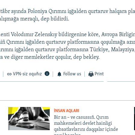
tâbr ayında Poloniya Qırımnı işğalden qurtaruv halqara pl
alışmağa meraqlı, dep bildirdi.
enti Volodımır Zelenskıy bildirgenine köre, Avropa Birligin
niñ Qırımnı işğalden qurtaruv platformasına qoşulmağa azır 
rımnı işğalden qurtaruv platformasına Türkiye, Malayziya,
a ve diger memleketler qoşulır, dep bekley.
VPN-siz oquñız
Follow us
Print
İNSAN AQLARI
Bir an – ve casussıñ. Qırım
mahkemeleri devlet hainligi
qabaatlavlarını daqqalar içinde