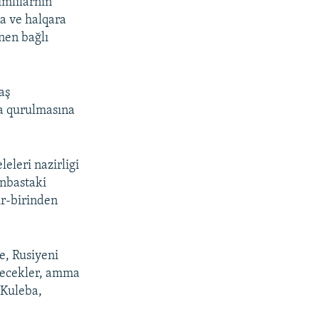
ımlılarnıñ
a ve halqara
nen bağlı
aş
ma qurulmasına
eleri nazirligi
onbastaki
ir-birinden
e, Rusiyeni
etecekler, amma
 Kuleba,