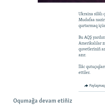
Ukraina silâlı
Mudafaa nazirl
qurtarmaq içün
Bu AQŞ yardımı
Amerikalılar zı
quvetleriniñ a
azır.
İlâc qutuçıqlar
ettiler.
Paylaşmaq
Oqumağa devam etiñiz