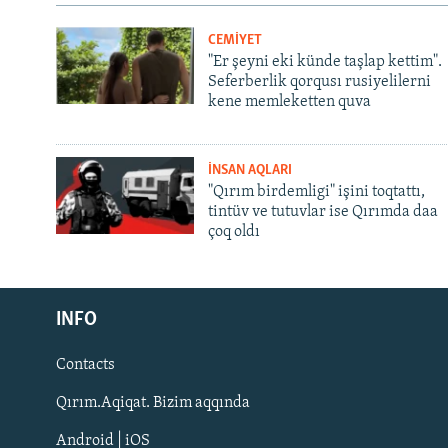
CEMİYET
"Er şeyni eki künde taşlap kettim".
Seferberlik qorqusı rusiyelilerni
kene memleketten quva
İNSAN AQLARI
"Qırım birdemligi" işini toqtattı,
tintüv ve tutuvlar ise Qırımda daa
çoq oldı
Русский
INFO
Українською
Contacts
QOŞULIÑIZ!
Qırım.Aqiqat. Bizim aqqında
Android | iOS