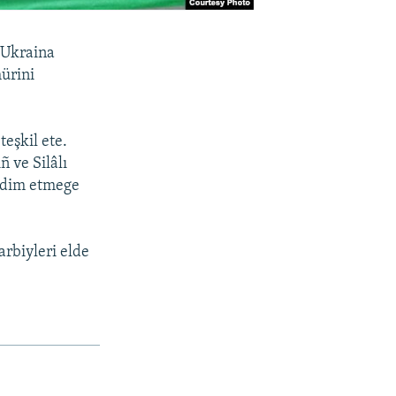
ı Ukraina
mürini
eşkil ete.
ñ ve Silâlı
aqdim etmege
arbiyleri elde