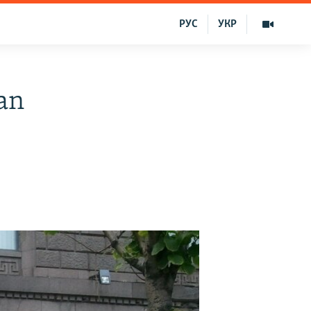
РУС
УКР
dan