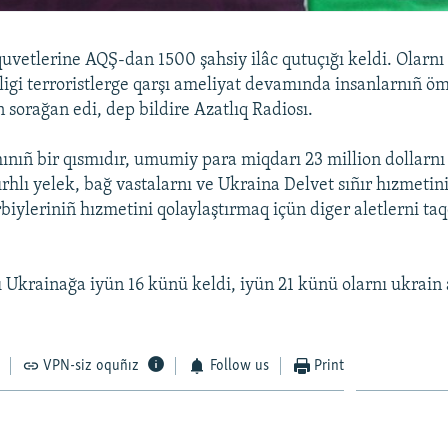
 quvetlerine AQŞ-dan 1500 şahsiy ilâc qutuçığı keldi. Olarn
igi terroristlerge qarşı ameliyat devamında insanlarnıñ ö
 sorağan edi, dep bildire Azatlıq Radiosı.
nıñ bir qısmıdır, umumiy para miqdarı 23 million dollarnı t
rhlı yelek, bağ vastalarnı ve Ukraina Delvet sıñır hızmetini
rbiyleriniñ hızmetini qolaylaştırmaq içün diger aletlerni t
ı Ukrainağa iyün 16 künü keldi, iyün 21 künü olarnı ukrain 
VPN-siz oquñız
Follow us
Print