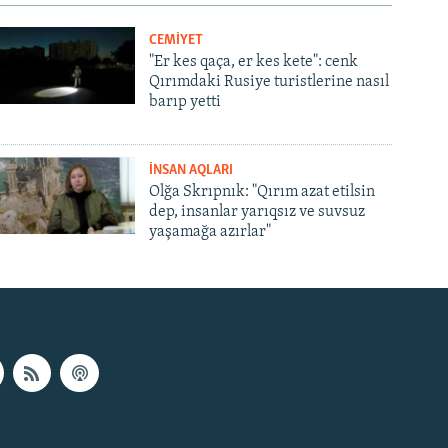
CEMİYET
"Er kes qaça, er kes kete": cenk
Qırımdaki Rusiye turistlerine nasıl
barıp yetti
İNSAN AQLARI
Olğa Skrıpnık: "Qırım azat etilsin
dep, insanlar yarıqsız ve suvsuz
yaşamağa azırlar"