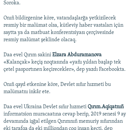
Soroka.
Onıñ bildirgenine köre, vatandaşlarğa yetkizilecek
resmiy bir malümat olsa, kütleviy haber vastaları içün
saytta ya da matbuat konferentsiyası çerçivesinde
resmiy malümat şeklinde olacaq.
Daa evel Qırım sakini
Elzara Abduramanova
«Kalançak» keçiş noqtasında «yañı yıldan başlap tek
çetel pasportınen keçirecekler», dep yazdı Facebookta.
Onıñ qayd etkenine köre, Devlet sıñır hızmeti bu
malümatnı inkâr ete.
Daa evel Ukraina Devlet sıñır hızmeti
Qırım.Aqiqatnıñ
informatsion muracaatına cevap berip, 2019 senesi 9 ay
devamında işğal etilgen Qırımnıñ memuriy sıñırından
eki tarafqa da eki milliondan çoq insan keçti, dep