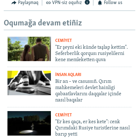
Paylaşmaq
VPN-siz oquñız
Follow us
Oqumağa devam etiñiz
CEMİYET
"Er şeyni eki künde taşlap kettim".
Seferberlik qorqusı rusiyelilerni
kene memleketten quva
İNSAN AQLARI
Bir an – ve casussıñ. Qırım
mahkemeleri devlet hainligi
qabaatlavlarını daqqalar içinde
nasıl baqalar
CEMİYET
"Er kes qaça, er kes kete": cenk
Qırımdaki Rusiye turistlerine nasıl
barıp yetti