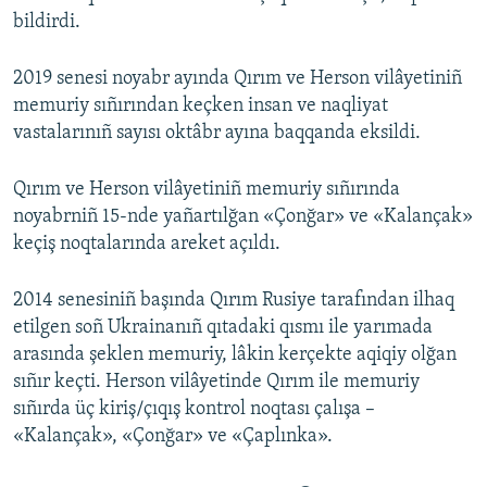
bildirdi.
2019 senesi noyabr ayında Qırım ve Herson vilâyetiniñ
memuriy sıñırından keçken insan ve naqliyat
vastalarınıñ sayısı oktâbr ayına baqqanda eksildi.
Qırım ve Herson vilâyetiniñ memuriy sıñırında
noyabrniñ 15-nde yañartılğan «Çonğar» ve «Kalançak»
keçiş noqtalarında areket açıldı.
2014 senesiniñ başında Qırım Rusiye tarafından ilhaq
etilgen soñ Ukrainanıñ qıtadaki qısmı ile yarımada
arasında şeklen memuriy, lâkin kerçekte aqiqiy olğan
sıñır keçti. Herson vilâyetinde Qırım ile memuriy
sıñırda üç kiriş/çıqış kontrol noqtası çalışa –
«Kalançak», «Çonğar» ve «Çaplınka».