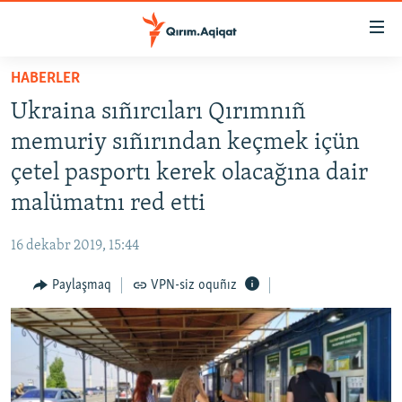
Link
açıqlığı
Esas
HABERLER
mündericege
HABERLER
Ukraina sıñırcıları Qırımnıñ
qaytmaq
SİYASET
Baş
memuriy sıñırından keçmek içün
İQTİSADİYAT
navigatsiyağa
çetel pasportı kerek olacağına dair
qaytmaq
CEMİYET
malümatnı red etti
Qıdıruvğa
MEDENİYET
qaytmaq
16 dekabr 2019, 15:44
İNSAN AQLARI
Paylaşmaq
VPN-siz oquñız
VİDEO
SÜRET
BLOGLAR
FİKİR