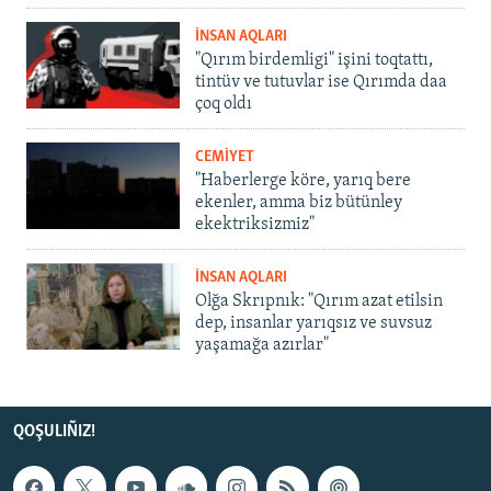
İNSAN AQLARI
"Qırım birdemligi" işini toqtattı,
tintüv ve tutuvlar ise Qırımda daa
çoq oldı
CEMİYET
"Haberlerge köre, yarıq bere
ekenler, amma biz bütünley
ekektriksizmiz"
İNSAN AQLARI
Olğa Skrıpnık: "Qırım azat etilsin
dep, insanlar yarıqsız ve suvsuz
yaşamağa azırlar"
QOŞULIÑIZ!