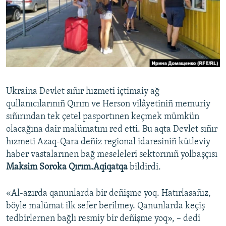
Русский
Українською
QOŞULIÑIZ!
Ukraina Devlet sıñır hızmeti içtimaiy ağ
qullanıcılarınıñ Qırım ve Herson vilâyetiniñ memuriy
RFE/RS bütün saytları
sıñırından tek çetel pasportınen keçmek mümkün
olacağına dair malümatını red etti. Bu aqta Devlet sıñır
hızmeti Azaq-Qara deñiz regional idaresiniñ kütleviy
haber vastalarınen bağ meseleleri sektorınıñ yolbaşçısı
Maksim Soroka Qırım.Aqiqatqa
bildirdi.
«Al-azırda qanunlarda bir deñişme yoq. Hatırlasañız,
böyle malümat ilk sefer berilmey. Qanunlarda keçiş
tedbirlernen bağlı resmiy bir deñişme yoq», – dedi